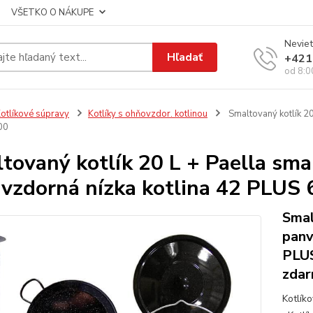
VŠETKO O NÁKUPE
Neviet
Hľadať
+421
od 8:0
otlíkové súpravy
Kotlíky s ohňovzdor. kotlinou
Smaltovaný kotlík 20
00
tovaný kotlík 20 L + Paella sma
uvzdorná nízka kotlina 42 PLUS 
Smal
panv
PLUS
zdar
Kotlík