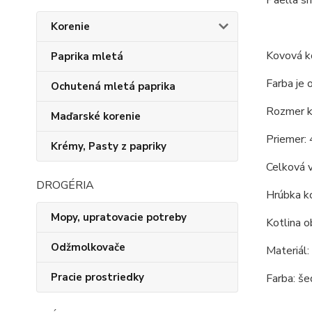
Korenie
Kovová ko
Paprika mletá
Farba je 
Ochutená mletá paprika
Rozmer ko
Maďarské korenie
Priemer: 
Krémy, Pasty z papriky
Celková 
DROGÉRIA
Hrúbka ko
Mopy, upratovacie potreby
Kotlina o
Odžmolkovače
Materiál:
Pracie prostriedky
Farba: še