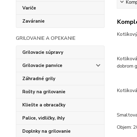
Kompl
Variče
Komple
Zaváranie
Kotlíkový
GRILOVANIE A OPEKANIE
Grilovacie súpravy
Kotlíková
Grilovacie panvice
dobrom gu
Záhradné grily
Kotlíková
Rošty na grilovanie
Kliešte a obracačky
Smaltova
Palice, vidličky, ihly
Objem: 2
Doplnky na grilovanie