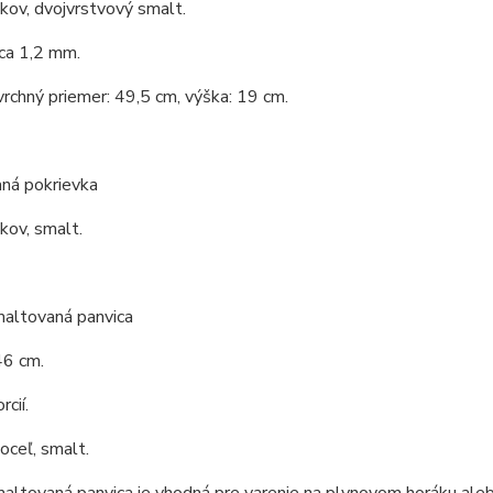
 kov, dvojvrstvový smalt.
ca 1,2 mm.
vrchný priemer: 49,5 cm, výška: 19 cm.
ná pokrievka
 kov, smalt.
maltovaná panvica
46 cm.
cií.
 oceľ, smalt.
altovaná panvica je vhodná pre varenie na plynovom horáku ale