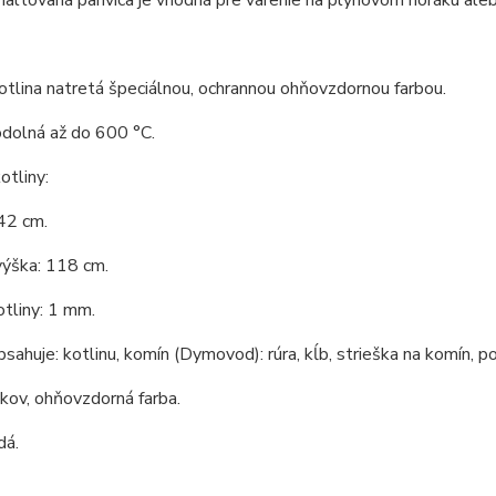
tlina natretá špeciálnou, ochrannou ohňovzdornou farbou.
odolná až do 600 °C.
tliny:
42 cm.
výška: 118 cm.
tliny: 1 mm.
bsahuje: kotlinu, komín (Dymovod): rúra, kĺb, strieška na komín, po
 kov, ohňovzdorná farba.
dá.