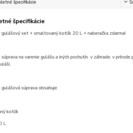
etné špecifikácie
S
tné špecifikácie
 gulášový set + smaltovaný kotlík 20 L + naberačka zdarma!
 súprava na varenie gulášu a iných pochutín v záhrade, v prírode 
láši.
 gulášová súprava obsahuje:
ný kotlík
0 L.