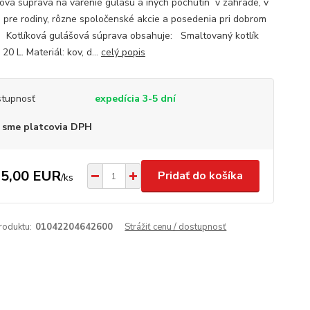
ová súprava na varenie gulášu a iných pochutín v záhrade, v
e pre rodiny, rôzne spoločenské akcie a posedenia pri dobrom
. Kotlíková gulášová súprava obsahuje: Smaltovaný kotlík
20 L. Materiál: kov, d...
celý popis
tupnosť
expedícia 3-5 dní
 sme platcovia DPH
5,00 EUR
Pridať do košíka
/
ks
roduktu:
01042204642600
Strážiť cenu / dostupnosť