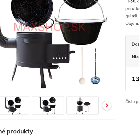
Kotlík
prírod
guláši
Objem: 
Dos
Nie
13
Číslo p
é produkty