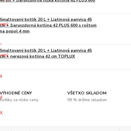
46 cm + žiaruvzdorná nízka kotlina 42 PLUS 600
Smaltovaný kotlík 20 L + Liatinová panvica 45
cm + žiaruvzdorná kotlina 42 PLUS 600 s roštom
na popol 4 mm
Smaltovaný kotlík 20 L + Liatinová panvica 45
cm + nerezová kotlina 42 cm TOPLUX
VÝHODNÉ CENY
VŠETKO SKLADOM
Kotlíky za nízke ceny
99 % držíme skladom