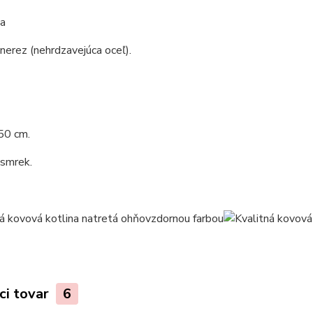
a
 nerez (nehrdzavejúca oceľ).
50 cm.
 smrek.
ci tovar
6