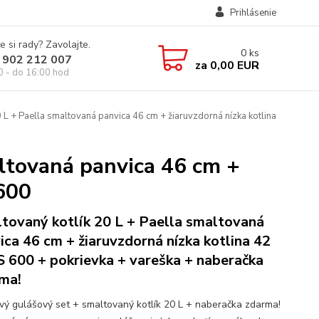
Prihlásenie
e si rady? Zavolajte.
0
ks
 902 212 007
za
0,00 EUR
0 - do 16:00 hod
 L + Paella smaltovaná panvica 46 cm + žiaruvzdorná nízka kotlina
ltovaná panvica 46 cm +
600
tovaný kotlík 20 L + Paella smaltovaná
ica 46 cm + žiaruvzdorná nízka kotlina 42
 600 + pokrievka + vareška + naberačka
ma!
ový gulášový set + smaltovaný kotlík 20 L + naberačka zdarma!