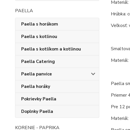
Materiál:
PAELLA
Hrúbka: c
Paella s horákom
Veľkosť: 
Paella s kotlinou
Smaltova
Paella s kotlíkom a kotlinou
Materiál:
Paella Catering
Paella panvice
Paella s
Paella horáky
Priemer 
Pokrievky Paella
Pre 12 por
Doplnky Paella
Materiál:
KORENIE - PAPRIKA
Paella sm