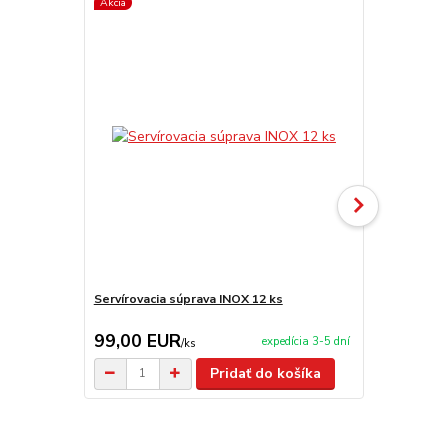
Akcia
TOP produkt
Servírovacia súprava INOX 12 ks
Servírovacia
99,00 EUR
2,90 EU
expedícia 3-5 dní
/
ks
Pridať do košíka