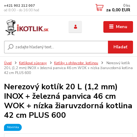
0
ks
+421 902 212 007
za
0,00 EUR
od 8:00 - do 16:00 hod
Menu
Hľadať
Úvod
Kotlíkové súpravy
Kotlíky s ohňovzdor. kotlinou
Nerezový kotlík
20 L (1,2 mm) INOX + železná panvica 46 cm WOK + nízka žiaruvzdorná kotlina
42 cm PLUS 600
Nerezový kotlík 20 L (1,2 mm)
INOX + železná panvica 46 cm
WOK + nízka žiaruvzdorná kotlina
42 cm PLUS 600
Novinka