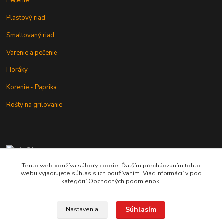
Pečenie
Plastový riad
Smaltovaný riad
Varenie a pečenie
Horáky
Korenie - Paprika
Rošty na grilovanie
+421 902 212 007
od 8:00 - do 16:00 hod
Tento web používa súbory cookie. Ďalším prechádzaním tohto
webu vyjadrujete súhlas s ich používaním. Viac informácií v pod
info@kotlik.sk
kategórií Obchodných podmienok.
Súhlasím
Nastavenia