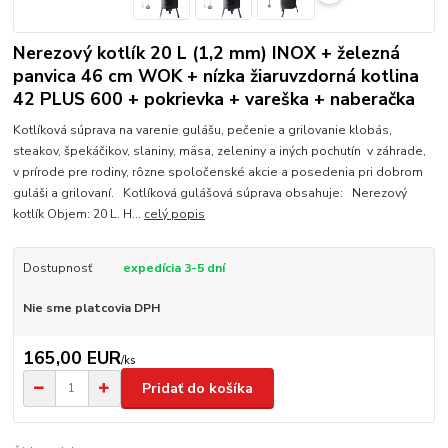
Nerezový kotlík 20 L (1,2 mm) INOX + železná
panvica 46 cm WOK + nízka žiaruvzdorná kotlina
42 PLUS 600 + pokrievka + vareška + naberačka
Kotlíková súprava na varenie gulášu, pečenie a grilovanie klobás,
steakov, špekáčikov, slaniny, mäsa, zeleniny a iných pochutín v záhrade,
v prírode pre rodiny, rôzne spoločenské akcie a posedenia pri dobrom
guláši a grilovaní. Kotlíková gulášová súprava obsahuje: Nerezový
kotlík Objem: 20 L. H...
celý popis
Dostupnosť
expedícia 3-5 dní
Nie sme platcovia DPH
165,00 EUR
/
ks
Pridať do košíka