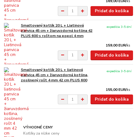
169,00 EUR
/
ks
Pridať do košíka
Smaltovaný kotlík 20 L + Liatinová
expedícia 3-5 dní
panvica 45 cm + žiaruvzdorná kotlina 42
PLUS 600 s roštom na popol 4 mm
159,00 EUR
/
ks
Pridať do košíka
Smaltovaný kotlík 20 L + liatinová
expedícia 3-5 dní
panvica 45 cm + žiaruvzdorná kotlina,
zosilnený rošt 4 mm 42 cm PLUS 600
155,00 EUR
/
ks
Pridať do košíka
VÝHODNÉ CENY
Kotlíky za nízke ceny