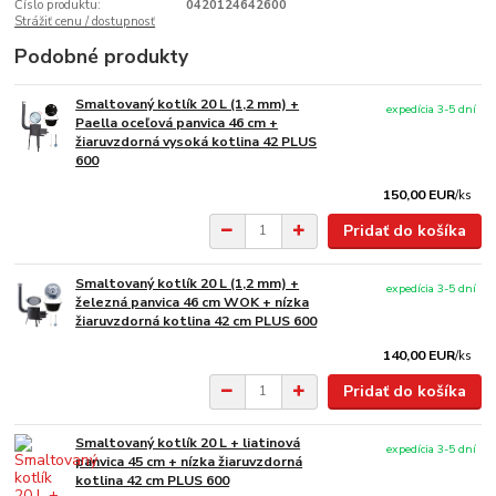
Číslo produktu:
0420124642600
Strážiť cenu / dostupnosť
Podobné produkty
Smaltovaný kotlík 20 L (1,2 mm) +
expedícia 3-5 dní
Paella oceľová panvica 46 cm +
žiaruvzdorná vysoká kotlina 42 PLUS
600
150,00 EUR
/
ks
Pridať do košíka
Smaltovaný kotlík 20 L (1,2 mm) +
expedícia 3-5 dní
železná panvica 46 cm WOK + nízka
žiaruvzdorná kotlina 42 cm PLUS 600
140,00 EUR
/
ks
Pridať do košíka
Smaltovaný kotlík 20 L + liatinová
expedícia 3-5 dní
panvica 45 cm + nízka žiaruvzdorná
kotlina 42 cm PLUS 600