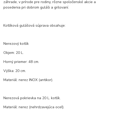
záhrade, v prírode pre rodiny, rôzne spoločenské akcie a
posedenia pri dobrom guláši a grilovaní.
Kotlíková gulášová súprava obsahuje:
Nerezový kotlík
Objem: 20 L.
Horný priemer: 48 cm.
Výška: 20 cm.
Materiál: nerez INOX (antikor).
Nerezová pokrievka na 20 L. kotlík.
Materiál: nerez (nehrdzavejúca oceľ).