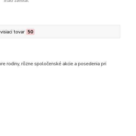
Stačí zavolať
visiaci tovar
50
pre rodiny, rôzne spoločenské akcie a posedenia pri