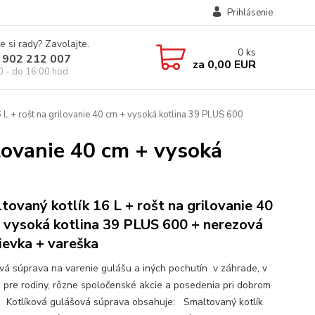
Prihlásenie
e si rady? Zavolajte.
0
ks
 902 212 007
za
0,00 EUR
0 - do 16:00 hod
 L + rošt na grilovanie 40 cm + vysoká kotlina 39 PLUS 600
ilovanie 40 cm + vysoká
tovaný kotlík 16 L + rošt na grilovanie 40
 vysoká kotlina 39 PLUS 600 + nerezová
ievka + vareška
ová súprava na varenie gulášu a iných pochutín v záhrade, v
e pre rodiny, rôzne spoločenské akcie a posedenia pri dobrom
. Kotlíková gulášová súprava obsahuje: Smaltovaný kotlík