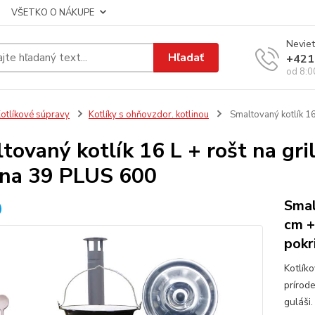
VŠETKO O NÁKUPE
Neviet
Hľadať
+421
od 8:0
otlíkové súpravy
Kotlíky s ohňovzdor. kotlinou
Smaltovaný kotlík 16
tovaný kotlík 16 L + rošt na gr
ina 39 PLUS 600
Smal
cm +
pokr
Kotlík
prírod
guláši