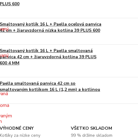
PLUS 600
Smaltovaný kotlík 16 L + Paella oceľová panvica
42 cm + žiaruvzdorná nízka kotlina 39 PLUS 600
Smaltovaný kotlík 16 L + Paella smaltovaná
panvica 42 cm + žiaruvzdorná kotlina 39 PLUS
600 4 MM
Paella smaltovaná panvica 42 cm so
smaltovaným kotlíkom 16 L (1,2 mm) a kotlinou
VÝHODNÉ CENY
VŠETKO SKLADOM
Kotlíky za nízke ceny
99 % držíme skladom