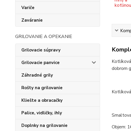
Variče
Zaváranie
Kompl
GRILOVANIE A OPEKANIE
Komple
Grilovacie súpravy
Kotlíková
Grilovacie panvice
dobrom gu
Záhradné grily
Rošty na grilovanie
Kotlíková
Kliešte a obracačky
Palice, vidličky, ihly
Smaltova
Doplnky na grilovanie
Objem: 1