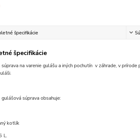
etné špecifikácie
Sú
tné špecifikácie
 súprava na varenie gulášu a iných pochutín v záhrade, v prírode 
láši.
 gulášová súprava obsahuje:
ný kotlík
6 L.