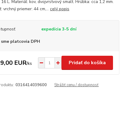
16 L. Materiál: kov, dvojvrstvový smalt. Hrúbka: cca 1,2 mm.
: vrchný priemer: 44 cm,...
celý popis
tupnosť
expedícia 3-5 dní
 sme platcovia DPH
9,00 EUR
Pridať do košíka
/
ks
roduktu:
0316414039600
Strážiť cenu / dostupnosť