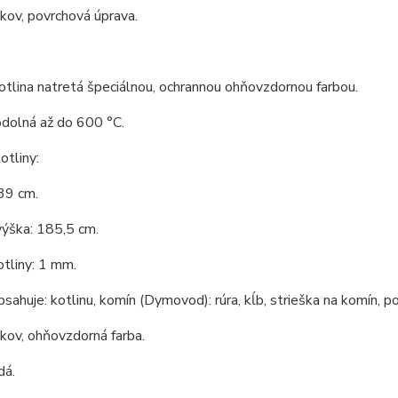
 kov, povrchová úprava.
tlina natretá špeciálnou, ochrannou ohňovzdornou farbou.
odolná až do 600 °C.
tliny:
39 cm.
výška: 185,5 cm.
tliny: 1 mm.
bsahuje: kotlinu, komín (Dymovod): rúra, kĺb, strieška na komín, po
 kov, ohňovzdorná farba.
dá.