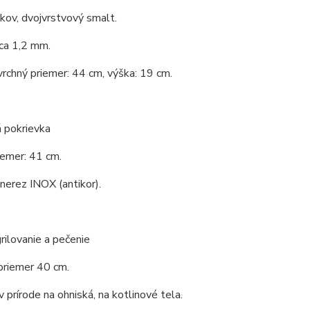
 kov, dvojvrstvový smalt.
ca 1,2 mm.
vrchný priemer: 44 cm, výška: 19 cm.
 pokrievka
iemer: 41 cm.
 nerez INOX (antikor).
rilovanie a pečenie
priemer 40 cm.
v prírode na ohniská, na kotlinové tela.