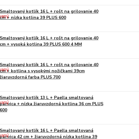
Smaltovaný kotlík 16 L + rošt na grilovanie 40
cm + nízka kotlina 39 PLUS 600
Smaltovaný kotlík 16 L + rošt na grilovanie 40
cm + vysoká kotlina 39 PLUS 600 4 MM
Smaltovaný kotlík 16 L + rošt na grilovanie 40
cm + kotlina s vysokými nožičkami 39cm
žiaruvzdorná farba PLUS 700
Smaltovaný kotlík 13 L + Paella smaltovaná
panvica + nízka žiaruvzdorná kotlina 36 cm PLUS
600
Smaltovaný kotlík 16 L + Paella smaltovaná
panvica 42 cm + žiaruvzdorná nízka kotlina 39