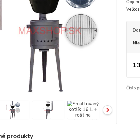
Objem: 
Veľkosť
Dos
Nie
13
Číslo p
é produkty