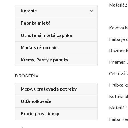
Materiál:
Korenie
Paprika mletá
Kovová ko
Ochutená mletá paprika
Farba je 
Maďarské korenie
Rozmer ko
Krémy, Pasty z papriky
Priemer: 
Celková 
DROGÉRIA
Hrúbka ko
Mopy, upratovacie potreby
Kotlina o
Odžmolkovače
Materiál:
Pracie prostriedky
Farba: še