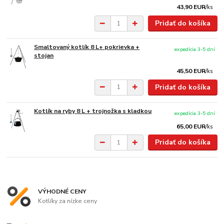
43,90 EUR
/
ks
Pridať do košíka
Smaltovaný kotlík 8 L+ pokrievka +
expedícia 3-5 dní
stojan
45,50 EUR
/
ks
Pridať do košíka
Kotlík na ryby 8 L + trojnožka s kladkou
expedícia 3-5 dní
65,00 EUR
/
ks
Pridať do košíka
VÝHODNÉ CENY
Kotlíky za nízke ceny