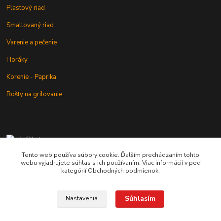
Plastový riad
Smaltovaný riad
Varenie a pečenie
Horáky
Korenie - Paprika
Rošty na grilovanie
+421 902 212 007
od 8:00 - do 16:00 hod
Tento web používa súbory cookie. Ďalším prechádzaním tohto
webu vyjadrujete súhlas s ich používaním. Viac informácií v pod
info@kotlik.sk
kategórií Obchodných podmienok.
Súhlasím
Nastavenia