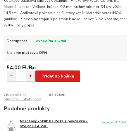
Kotlíková gulášová súprava obsahuje: Antikorový kotlík. Objem: 8 L.
Materiál: antikor. Veľkosť: hrúbka: 0,8 mm, vrchný priemer: 34 cm, výška:
14,5 cm. Antikorová pokrievka na 8 litrový kotlík. Materiál: nerez INOX
(antikor). Špecialny stojan s poistnou kladkou na kotlík. Veľkosť stojana:
výška...
celý popis
Dostupnosť
expedícia 3-5 dní
Nie sme platcovia DPH
54,00 EUR
/
ks
Pridať do košíka
Číslo produktu:
02-108AN
Strážiť cenu / dostupnosť
Podobné produkty
Nerezový kotlík 8 L INOX + pokrievka +
expedícia 3-5 dní
stojan CLASSIC