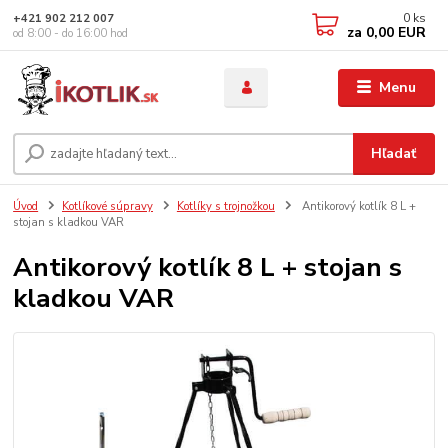
0
ks
+421 902 212 007
za
0,00 EUR
od 8:00 - do 16:00 hod
Menu
Hľadať
Úvod
Kotlíkové súpravy
Kotlíky s trojnožkou
Antikorový kotlík 8 L +
stojan s kladkou VAR
Antikorový kotlík 8 L + stojan s
kladkou VAR