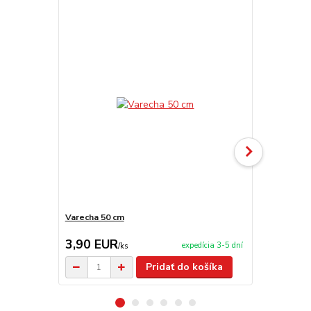
Varecha 50 cm
Drevená súp
3,90 EUR
9,90 EU
expedícia 3-5 dní
/
ks
Pridať do košíka