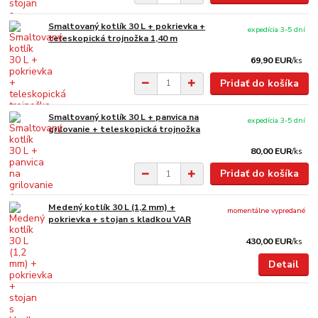
Smaltovaný kotlík 30 L + pokrievka +
expedícia 3-5 dní
teleskopická trojnožka 1,40 m
69,90 EUR
/
ks
Pridať do košíka
Smaltovaný kotlík 30 L + panvica na
expedícia 3-5 dní
grilovanie + teleskopická trojnožka
80,00 EUR
/
ks
Pridať do košíka
Medený kotlík 30 L (1,2 mm) +
momentálne vypredané
pokrievka + stojan s kladkou VAR
430,00 EUR
/
ks
Detail