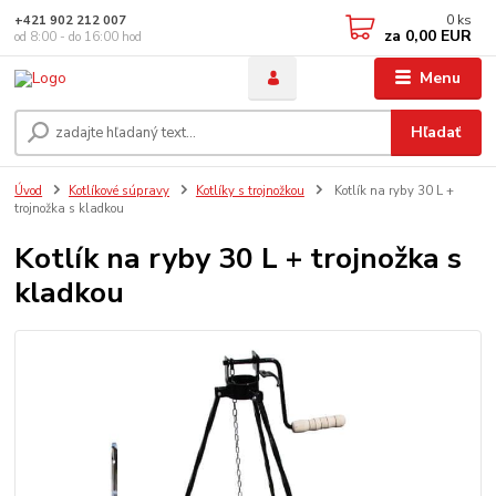
0
ks
+421 902 212 007
za
0,00 EUR
od 8:00 - do 16:00 hod
Menu
Hľadať
Úvod
Kotlíkové súpravy
Kotlíky s trojnožkou
Kotlík na ryby 30 L +
trojnožka s kladkou
Kotlík na ryby 30 L + trojnožka s
kladkou