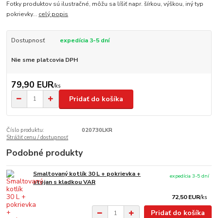
Fotky produktov sú ilustračné, môžu sa líšiť napr. šírkou, výškou, iný typ
pokrievky...
celý popis
Dostupnosť
expedícia 3-5 dní
Nie sme platcovia DPH
79,90 EUR
/
ks
Pridať do košíka
Číslo produktu:
020730LKR
Strážiť cenu / dostupnosť
Podobné produkty
Smaltovaný kotlík 30 L + pokrievka +
expedícia 3-5 dní
stojan s kladkou VAR
72,50 EUR
/
ks
Pridať do košíka