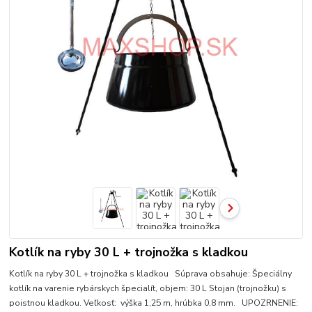
Kotlík na ryby 30 L + trojnožka s kladkou
Kotlík na ryby 30 L + trojnožka s kladkou Súprava obsahuje: Špeciálny
kotlík na varenie rybárskych špecialít, objem: 30 L Stojan (trojnožku) s
poistnou kladkou. Veľkosť: výška 1,25 m, hrúbka 0,8 mm. UPOZRNENIE: