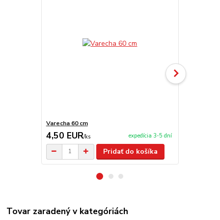
Varecha 60 cm
Sito-nabera
4,50 EUR
3,90 EU
expedícia 3-5 dní
/
ks
Pridať do košíka
Tovar zaradený v kategóriách