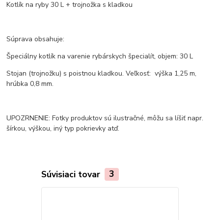
Kotlík na ryby 30 L + trojnožka s kladkou
Súprava obsahuje:
Špeciálny kotlík na varenie rybárskych špecialít, objem: 30 L
Stojan (trojnožku) s poistnou kladkou. Veľkosť: výška 1,25 m,
hrúbka 0,8 mm.
UPOZRNENIE: Fotky produktov sú ilustračné, môžu sa líšiť napr.
šírkou, výškou, iný typ pokrievky atď.
Súvisiaci tovar
3