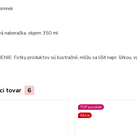
 smrek
vá naberačka, objem 350 ml
E: Fotky produktov sú ilustračné, môžu sa líšiť napr. šírkou, vý
ci tovar
6
TOP produkt
Akcia