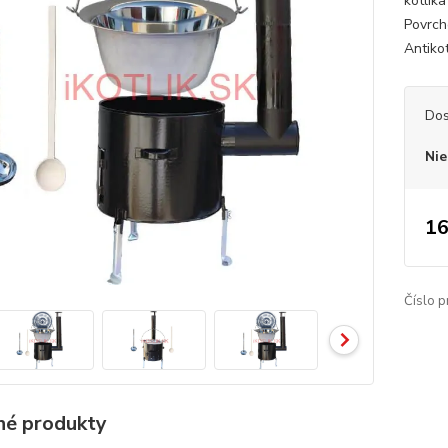
kotlík
Povrcho
Antikot
Dos
Nie
16
Číslo p
é produkty