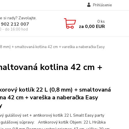
Prihlásenie
e si rady? Zavolajte.
0
ks
 902 212 007
za
0,00 EUR
0 - do 16:00 hod
0,8 mm) + smaltovaná kotlina 42 cm + vareška a naberačka Easy
maltovaná kotlina 42 cm +
korový kotlík 22 L (0,8 mm) + smaltovaná
ina 42 cm + vareška a naberačka Easy
y
ový gulášový set + antikorový kotlík 22 L Smalt Easy party
gulášovej súpravy: Antikorový kotlík Objem: 22 L Hrúbka