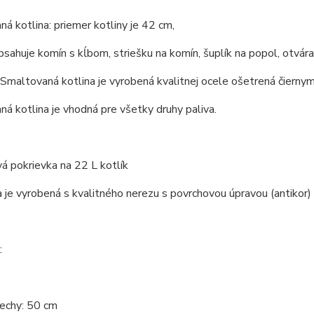
á kotlina: priemer kotliny je 42 cm,
bsahuje komín s kĺbom, striešku na komín, šuplík na popol, otvárac
 Smaltovaná kotlina je vyrobená kvalitnej ocele ošetrená čier
á kotlina je vhodná pre všetky druhy paliva.
á pokrievka na 22 L kotlík
 je vyrobená s kvalitného nerezu s povrchovou úpravou (antikor)
:
rechy: 50 cm