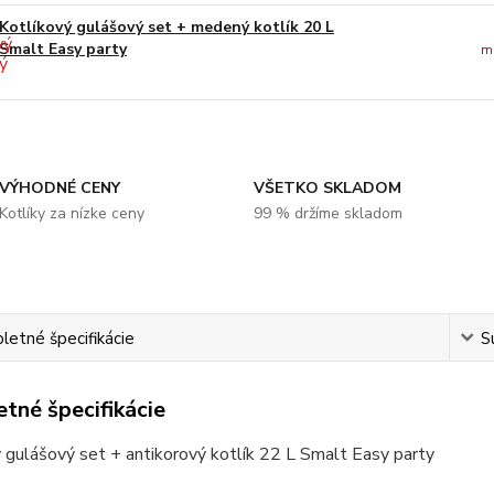
Kotlíkový gulášový set + medený kotlík 20 L
Smalt Easy party
m
VÝHODNÉ CENY
VŠETKO SKLADOM
Kotlíky za nízke ceny
99 % držíme skladom
etné špecifikácie
S
tné špecifikácie
 gulášový set + antikorový kotlík 22 L Smalt Easy party