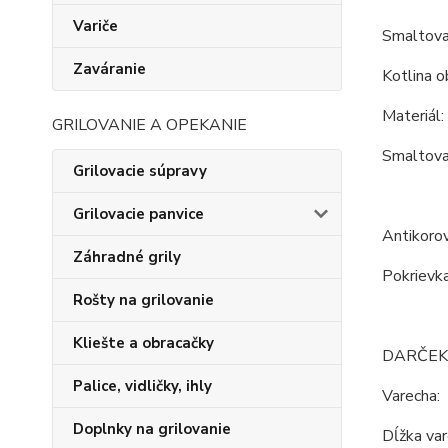
Variče
Smaltovan
Zaváranie
Kotlina o
Materiál:
GRILOVANIE A OPEKANIE
Smaltovan
Grilovacie súpravy
Grilovacie panvice
Antikorov
Záhradné grily
Pokrievka
Rošty na grilovanie
Kliešte a obracačky
DARČEK
Palice, vidličky, ihly
Varecha:
Doplnky na grilovanie
Dĺžka va