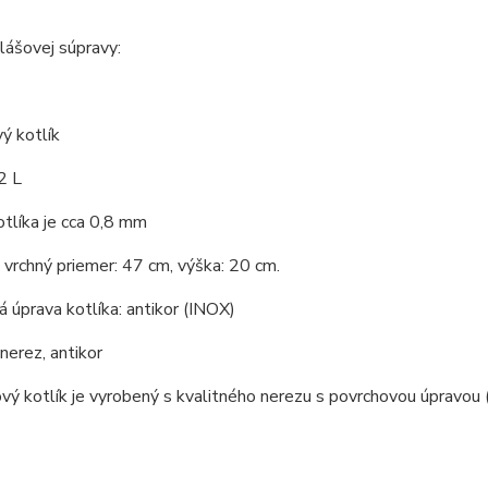
lášovej súpravy:
ý kotlík
2 L
tlíka je cca 0,8 mm
vrchný priemer: 47 cm, výška: 20 cm.
 úprava kotlíka: antikor (INOX)
 nerez, antikor
vý kotlík je vyrobený s kvalitného nerezu s povrchovou úpravou (