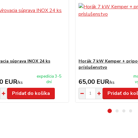
vacia súprava INOX 24 ks
Horák 7 kW Kemper + pripo
príslušenstvo
expedícia 3-5
mo
00 EUR
65,00 EUR
dní
v
/
ks
/
ks
Pridať do košíka
Pridať do ko