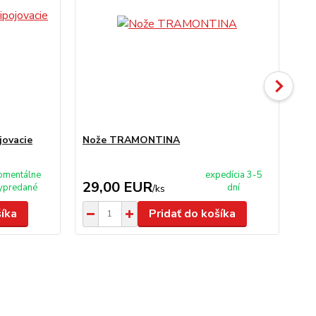
jovacie
Nože TRAMONTINA
Sit
mentálne
expedícia 3-5
29,00 EUR
5
ypredané
dní
/
ks
šíka
Pridať do košíka