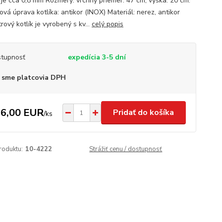
a je cca 0,8 mm Rozmery: vrchný priemer: 47 cm, výška: 20 cm.
vá úprava kotlíka: antikor (INOX) Materiál: nerez, antikor
rový kotlík je vyrobený s kv...
celý popis
tupnosť
expedícia 3-5 dní
 sme platcovia DPH
6,00 EUR
Pridať do košíka
/
ks
roduktu:
10-4222
Strážiť cenu / dostupnosť