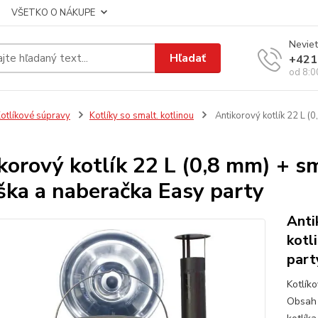
VŠETKO O NÁKUPE
Neviet
Hľadať
+421
od 8:0
otlíkové súpravy
Kotlíky so smalt. kotlinou
Antikorový kotlík 22 L (
korový kotlík 22 L (0,8 mm) + s
ška a naberačka Easy party
Anti
kotl
part
Kotlík
Obsah 