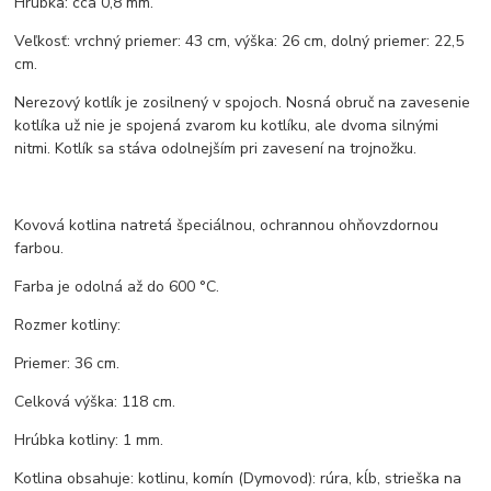
Hrúbka: cca 0,8 mm.
Veľkosť: vrchný priemer: 43 cm, výška: 26 cm, dolný priemer: 22,5
cm.
Nerezový kotlík je zosilnený v spojoch. Nosná obruč na zavesenie
kotlíka už nie je spojená zvarom ku kotlíku, ale dvoma silnými
nitmi. Kotlík sa stáva odolnejším pri zavesení na trojnožku.
Kovová kotlina natretá špeciálnou, ochrannou ohňovzdornou
farbou.
Farba je odolná až do 600 °C.
Rozmer kotliny:
Priemer: 36 cm.
Celková výška: 118 cm.
Hrúbka kotliny: 1 mm.
Kotlina obsahuje: kotlinu, komín (Dymovod): rúra, kĺb, strieška na