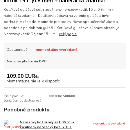
kotlík 15 L (0,8 mm) + naberačka zdarma!
Kotlíkový gulášový set + zosilnený nerezový kotlík 15 L (0,8 mm) +
naberačka zdarma! Kotlíková súprava na varenie gulášu a iných
pochutín v záhrade, v prírode pre rodiny, rôzne spoločenské akcie a
posedenia pri dobrom guláši. Kotlíková gulášová súprava obsahuje:
Nerezový kotlík Objem: 15 L. M...
celý popis
Dostupnosť
momentálne vypredané
Nie sme platcovia DPH
109,00 EUR
/
ks
Momentálne nie je k dispozícii
Číslo produktu:
0010361508600
Strážiť cenu / dostupnosť
Podobné produkty
Nerezový kotlíkový set 36 cm +
momentálne vypredané
zosilnený nerezový kotlík 15 L