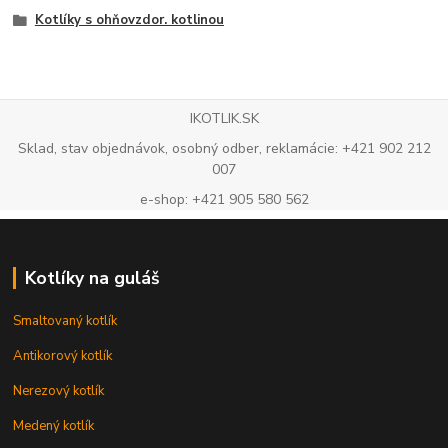
Kotlíky s ohňovzdor. kotlinou
IKOTLIK.SK
Sklad, stav objednávok, osobný odber, reklamácie: +421 902 212
007
e-shop: +421 905 580 562
Kotlíky na guláš
Smaltovaný kotlík
Antikorový kotlík
Nerezový kotlík
Medený kotlík