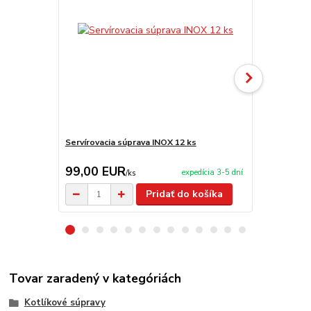
Servírovacia súprava INOX 12 ks
Servírovací 
99,00 EUR
9,95 EU
expedícia 3-5 dní
/
ks
Pridať do košíka
Tovar zaradený v kategóriách
Kotlíkové súpravy