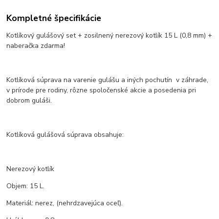
Kompletné špecifikácie
Kotlíkový gulášový set + zosilnený nerezový kotlík 15 L (0,8 mm) +
naberačka zdarma!
Kotlíková súprava na varenie gulášu a iných pochutín v záhrade,
v prírode pre rodiny, rôzne spoločenské akcie a posedenia pri
dobrom guláši.
Kotlíková gulášová súprava obsahuje:
Nerezový kotlík
Objem: 15 L.
Materiál: nerez, (nehrdzavejúca oceľ).