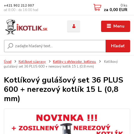
0
ks
+421 902 212 007
za
0,00 EUR
od 8:00 - do 16:00 hod
Menu
Hľadať
Úvod
Kotlíkové súpravy
Kotlíky s ohňovzdor. kotlinou
Kotlíkový
gulášový set 36 PLUS 600 + nerezový kotlík 15 L (0,8 mm)
Kotlíkový gulášový set 36 PLUS
600 + nerezový kotlík 15 L (0,8
mm)