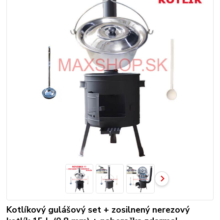
Kotlíkový gulášový set + zosilnený nerezový