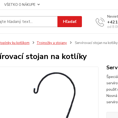
VŠETKO O NÁKUPE
Neviet
Hľadať
+421
od 8:0
oplnky ku kotlíkom
Trojnožky a stojany
Servírovací stojan na kotlíky
írovací stojan na kotlíky
Serv
Špeciál
servír
použiť 
Nosná 
servír