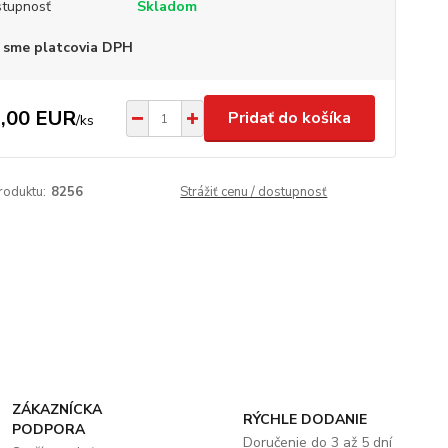
tupnosť
Skladom
 sme platcovia DPH
,00 EUR
Pridať do košíka
/
ks
roduktu:
8256
Strážiť cenu / dostupnosť
ZÁKAZNÍCKA
RÝCHLE DODANIE
PODPORA
Doručenie do 3 až 5 dní