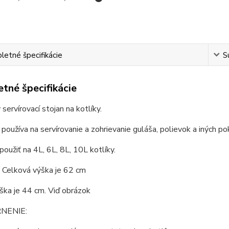
etné špecifikácie
S
tné špecifikácie
 servírovací stojan na kotlíky.
 používa na servírovanie a zohrievanie guláša, polievok a iných p
oužiť na 4L, 6L, 8L, 10L kotlíky.
 Celková výška je 62 cm
ška je 44 cm. Viď obrázok
NENIE: