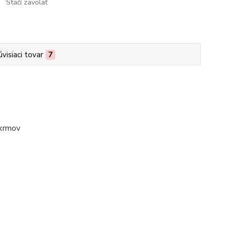
Stačí zavolať
úvisiaci tovar
7
okrmov