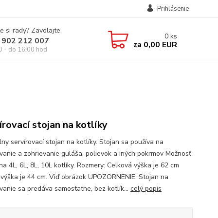
Prihlásenie
e si rady? Zavolajte.
0
ks
 902 212 007
za
0,00 EUR
0 - do 16:00 hod
írovací stojan na kotlíky
ny servírovací stojan na kotlíky. Stojan sa používa na
ovanie a zohrievanie guláša, polievok a iných pokrmov Možnosť
na 4L, 6L, 8L, 10L kotlíky. Rozmery: Celková výška je 62 cm
výška je 44 cm. Viď obrázok UPOZORNENIE: Stojan na
ovanie sa predáva samostatne, bez kotlík...
celý popis