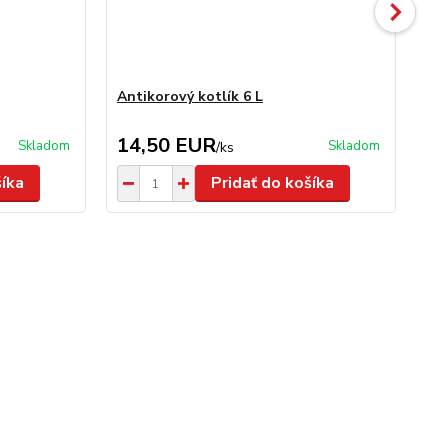
Antikorový kotlík 6 L
Ant
14,50 EUR
1
Skladom
Skladom
/
ks
šíka
Pridať do košíka