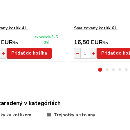
aný kotlík 4 L
Smaltovaný kotlík 6 L
expedícia 3-5
 EUR
16,50 EUR
dní
/
ks
/
ks
Pridať do košíka
Pridať do ko
zaradený v kategóriách
ky ku kotlíkom
Trojnožky a stojany