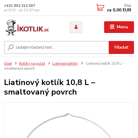
0
ks
+421 902 212 007
za
0,00 EUR
od 8:00 - do 16:00 hod
Menu
Hľadať
Úvod
Kotlíky na guláš
Liatinové kotlíky
Liatinový kotlík 10,8 L –
smaltovaný povrch
Liatinový kotlík 10,8 L –
smaltovaný povrch