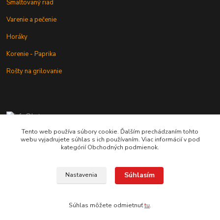
Smaltovaný riad
Varenie a pečenie
Horáky
Korenie - Paprika
Rošty na grilovanie
+421 902 212 007
od 8:00 - do 16:00 hod
Tento web používa súbory cookie. Ďalším prechádzaním tohto
webu vyjadrujete súhlas s ich používaním. Viac informácií v pod
info@kotlik.sk
kategórií Obchodných podmienok.
Súhlasím
Nastavenia
Copyright © 2017-2027 MACSHOP.SK, všetky práva vyhradené..
Súhlas môžete odmietnuť
tu
.
Vytvorené na
Eshop-rychlo.sk