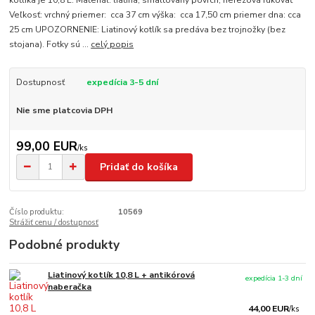
kotlíka je 10,8 L. Materiál: liatina, smaltovaný povrch, nerezová rukoväť
Veľkosť: vrchný priemer: cca 37 cm výška: cca 17,50 cm priemer dna: cca
25 cm UPOZORNENIE: Liatinový kotlík sa predáva bez trojnožky (bez
stojana). Fotky sú ...
celý popis
Dostupnosť
expedícia 3-5 dní
Nie sme platcovia DPH
99,00 EUR
/
ks
Pridať do košíka
Číslo produktu:
10569
Strážiť cenu / dostupnosť
Podobné produkty
Liatinový kotlík 10,8 L + antikórová
expedícia 1-3 dní
naberačka
44,00 EUR
/
ks