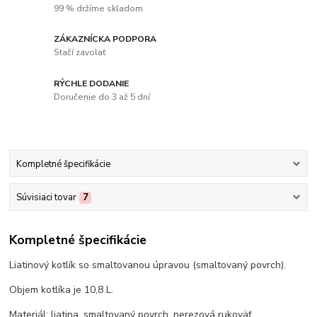
99 % držíme skladom
ZÁKAZNÍCKA PODPORA
Stačí zavolať
RÝCHLE DODANIE
Doručenie do 3 až 5 dní
Kompletné špecifikácie
Súvisiaci tovar
7
Kompletné špecifikácie
Liatinový kotlík so smaltovanou úpravou (smaltovaný povrch).
Objem kotlíka je 10,8 L.
Materiál: liatina, smaltovaný povrch, nerezová rukoväť