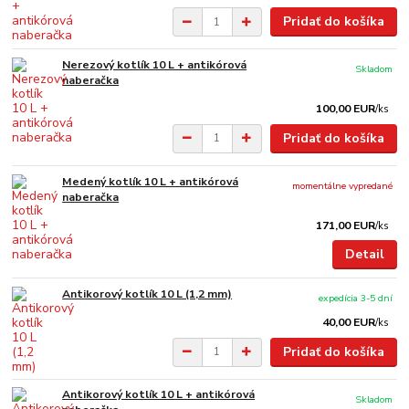
Pridať do košíka
Nerezový kotlík 10 L + antikórová
Skladom
naberačka
100,00 EUR
/
ks
Pridať do košíka
Medený kotlík 10 L + antikórová
momentálne vypredané
naberačka
171,00 EUR
/
ks
Detail
Antikorový kotlík 10 L (1,2 mm)
expedícia 3-5 dní
40,00 EUR
/
ks
Pridať do košíka
Antikorový kotlík 10 L + antikórová
Skladom