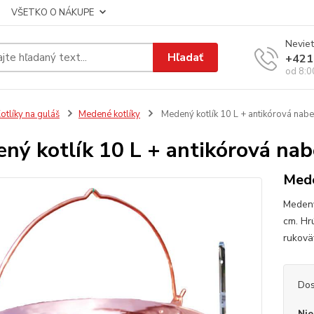
VŠETKO O NÁKUPE
Neviet
Hľadať
+421
od 8:0
otlíky na guláš
Medené kotlíky
Medený kotlík 10 L + antikórová nab
ný kotlík 10 L + antikórová nab
Mede
Medený
cm. Hr
rukovä
Dos
Nie