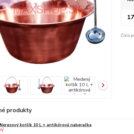
17
Číslo p
é produkty
Nerezový kotlík 10 L + antikórová naberačka