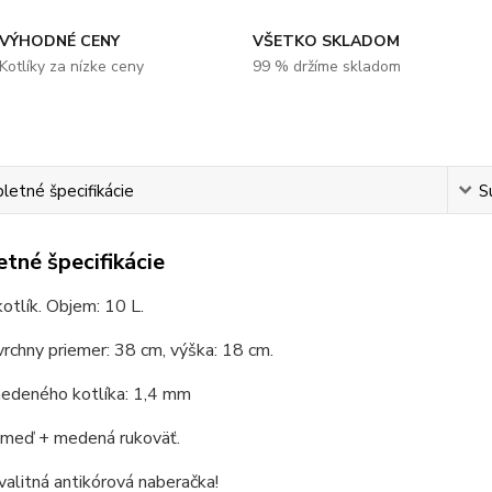
VÝHODNÉ CENY
VŠETKO SKLADOM
Kotlíky za nízke ceny
99 % držíme skladom
etné špecifikácie
S
tné špecifikácie
tlík. Objem: 10 L.
vrchny priemer: 38 cm, výška: 18 cm.
edeného kotlíka: 1,4 mm
: meď + medená rukoväť.
valitná antikórová naberačka!