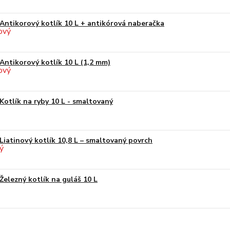
Antikorový kotlík 10 L + antikórová naberačka
Antikorový kotlík 10 L (1,2 mm)
Kotlík na ryby 10 L - smaltovaný
Liatinový kotlík 10,8 L – smaltovaný povrch
Železný kotlík na guláš 10 L