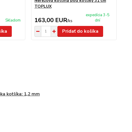
Nerezová kotlina pod kotlíky 31 cm
Ko
TOPLUX
PL
expedícia 3-5
163,00 EUR
5
Skladom
dní
/
ks
šíka
Pridať do košíka
ka kotlíka: 1,2 mm