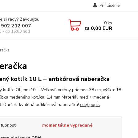
Prihlásenie
e si rady? Zavolajte.
0
ks
 902 212 007
za
0,00 EUR
0 - do 16:00 hod
eračka
eračka
ný kotlík 10 L + antikórová naberačka
 kotlík. Objem: 10 L. Veľkosť: vrchny priemer: 38 cm, výška: 18
úbka medeného kotlíka: 1,4 mm Materiál: meď + medená
ť. Darček: kvalitná antikórová naberačka!
celý popis
tupnosť
momentálne vypredané
 sme platcovia DPH