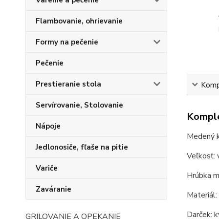
Varenie a pečenie
Flambovanie, ohrievanie
Formy na pečenie
Pečenie
Prestieranie stola
Kompl
Servírovanie, Stolovanie
Komple
Nápoje
Medený ko
Jedlonosiče, fľaše na pitie
Veľkosť: 
Variče
Hrúbka m
Zaváranie
Materiál
Darček: k
GRILOVANIE A OPEKANIE