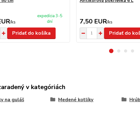
 50 cm
Antikorová pokrievka 6 L
expedícia 3-5
EUR
7,50 EUR
dní
/
ks
/
ks
Pridať do košíka
Pridať do ko
zaradený v kategóriách
ky na guláš
Medené kotlíky
Hrúb