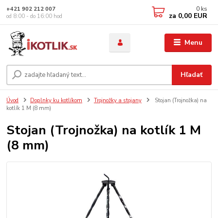
0
ks
+421 902 212 007
za
0,00 EUR
od 8:00 - do 16:00 hod
Menu
Hľadať
Úvod
Doplnky ku kotlíkom
Trojnožky a stojany
Stojan (Trojnožka) na
kotlík 1 M (8 mm)
Stojan (Trojnožka) na kotlík 1 M
(8 mm)