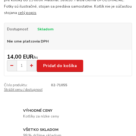
pre kotlíky do 15 litrov. Materiál: železo. Farba čierna UPOZORNENIE:
Fotky sú ilustračné, stojan sa predáva samostatne. Kotlík nie je súčasťou
stojana
celý popis
Dostupnosť
Skladom
Nie sme platcovia DPH
14,00 EUR
/
ks
Pridať do košíka
Číslo produktu:
02-71055
Strážiť cenu / dostupnosť
VÝHODNÉ CENY
Kotlíky za nízke ceny
VŠETKO SKLADOM
99 % držíme skladom