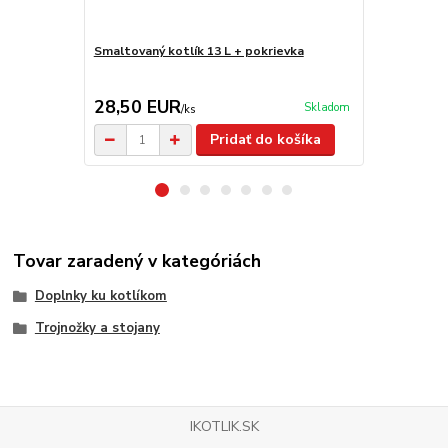
Smaltovaný kotlík 13 L + pokrievka
Antikorový k
antikorová 
28,50 EUR
51,00 E
Skladom
/
ks
Pridať do košíka
Tovar zaradený v kategóriách
Doplnky ku kotlíkom
Trojnožky a stojany
IKOTLIK.SK