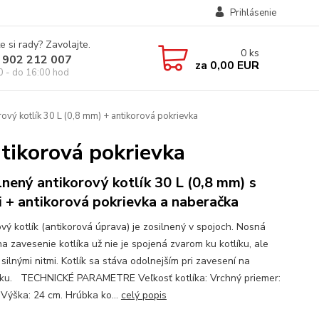
Prihlásenie
e si rady? Zavolajte.
0
ks
 902 212 007
za
0,00 EUR
0 - do 16:00 hod
ový kotlík 30 L (0,8 mm) + antikorová pokrievka
ntikorová pokrievka
lnený antikorový kotlík 30 L (0,8 mm) s
i + antikorová pokrievka a naberačka
vý kotlík (antikorová úprava) je zosilnený v spojoch. Nosná
a zavesenie kotlíka už nie je spojená zvarom ku kotlíku, ale
ilnými nitmi. Kotlík sa stáva odolnejším pri zavesení na
žku. TECHNICKÉ PARAMETRE Veľkosť kotlíka: Vrchný priemer:
 Výška: 24 cm. Hrúbka ko...
celý popis