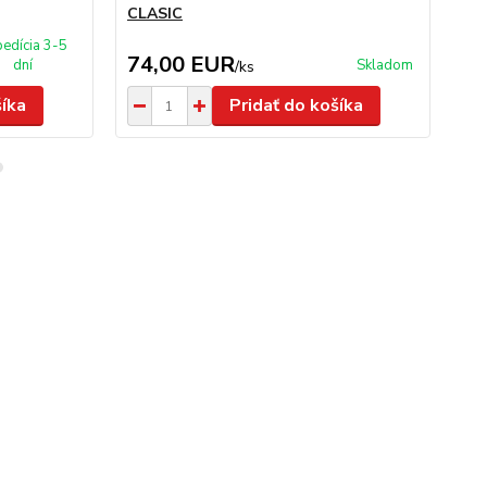
CLASIC
UN
edícia 3-5
74,00 EUR
1
dní
Skladom
/
ks
šíka
Pridať do košíka