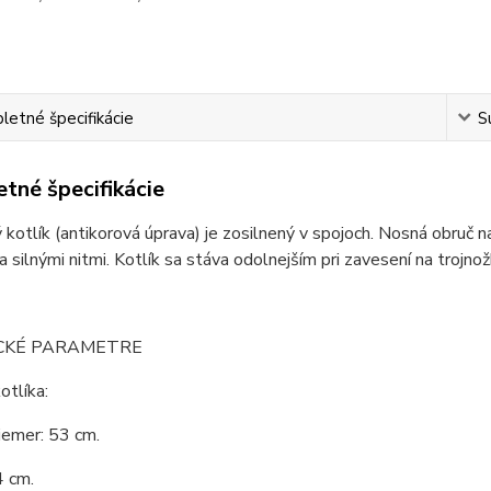
etné špecifikácie
S
tné špecifikácie
kotlík (antikorová úprava) je zosilnený v spojoch. Nosná obruč na
 silnými nitmi. Kotlík sa stáva odolnejším pri zavesení na trojnož
CKÉ PARAMETRE
otlíka:
iemer: 53 cm.
4 cm.