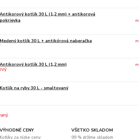
Antikorový kotlík 30 L (1,2 mm) + antikorová
pokrievka
m
Medený kotlík 30 L + antikórová naberačka
m
Antikorový kotlík 30 L (1,2 mm)
m
Kotlík na ryby 30 L - smaltovaný
VÝHODNÉ CENY
VŠETKO SKLADOM
Kotlíky za nízke ceny
99 % držíme skladom