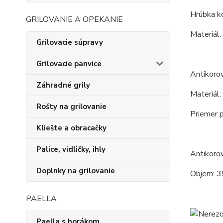
Hrúbka ko
GRILOVANIE A OPEKANIE
Materiál:
Grilovacie súpravy
Grilovacie panvice
Antikoro
Záhradné grily
Materiál:
Rošty na grilovanie
Priemer p
Kliešte a obracačky
Palice, vidličky, ihly
Antikoro
Doplnky na grilovanie
Objem: 3
PAELLA
Paella s horákom