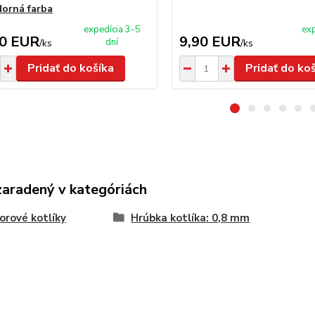
orná farba
expedícia 3-5
exp
00 EUR
9,90 EUR
dní
/
ks
/
ks
Pridať do košíka
Pridať do ko
zaradený v kategóriách
orové kotlíky
Hrúbka kotlíka: 0,8 mm