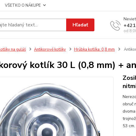
VŠETKO O NÁKUPE
Neviet
Hľadať
+421
od 8:0
otlíky na guláš
Antikorové kotlíky
Hrúbka kotlíka: 0,8 mm
Antikor
korový kotlík 30 L (0,8 mm) + a
Zosi
nitm
Nerezo
obruč n
dvoma s
trojno
53 cm.