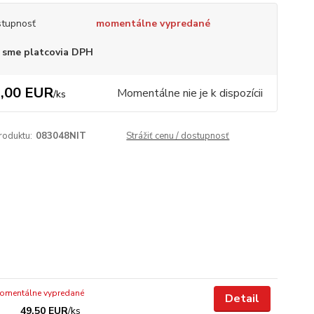
tupnosť
momentálne vypredané
 sme platcovia DPH
,00 EUR
Momentálne nie je k dispozícii
/
ks
roduktu:
083048NIT
Strážiť cenu / dostupnosť
omentálne vypredané
Detail
49,50 EUR
/
ks