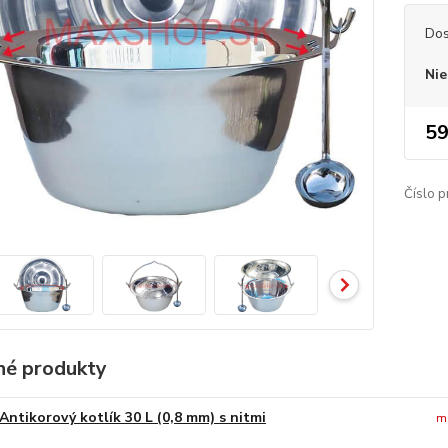
Dos
Nie
59
Číslo p
é produkty
Antikorový kotlík 30 L (0,8 mm) s nitmi
m