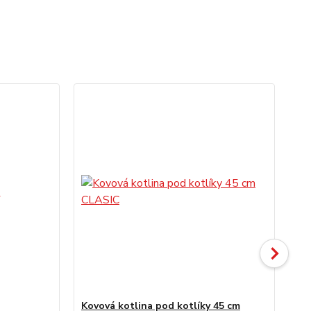
Kovová kotlina pod kotlíky 45 cm
Sm