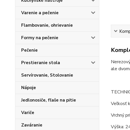
Kuchynské nástroje
Varenie a pečenie
Flambovanie, ohrievanie
Kompl
Formy na pečenie
Komple
Pečenie
Nerezový 
Prestieranie stola
ale dvoma
Servírovanie, Stolovanie
Nápoje
TECHNI
Jedlonosiče, fľaše na pitie
Veľkosť k
Variče
Vrchný pr
Zaváranie
Výška: 2