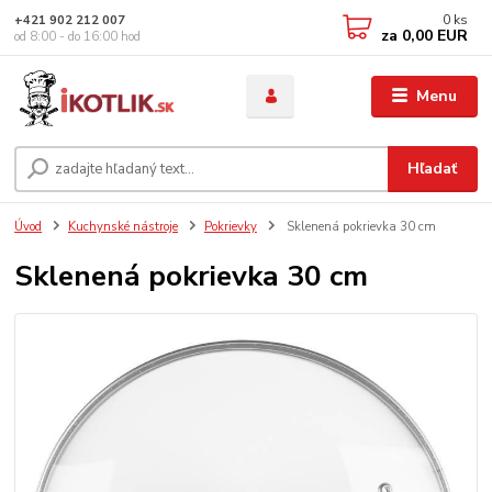
0
ks
+421 902 212 007
za
0,00 EUR
od 8:00 - do 16:00 hod
Menu
Hľadať
Úvod
Kuchynské nástroje
Pokrievky
Sklenená pokrievka 30 cm
Sklenená pokrievka 30 cm