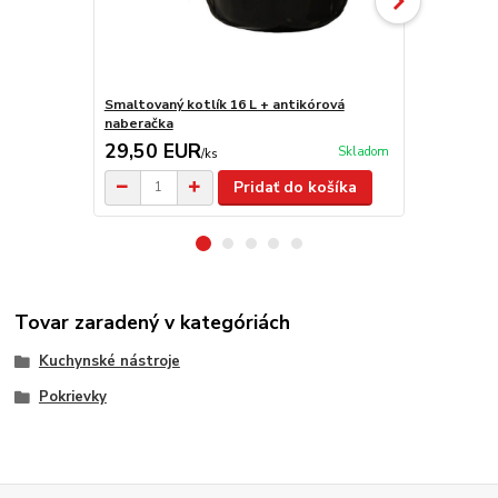
Smaltovaný kotlík 16 L + antikórová
Antikorový k
naberačka
antikorová 
29,50 EUR
57,00 E
Skladom
/
ks
Pridať do košíka
Tovar zaradený v kategóriách
Kuchynské nástroje
Pokrievky