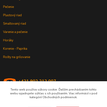
Pečenie
Plastový riad
Smaltovaný riad
Varenie a pečenie
Horáky
Korenie - Paprika
Rošty na grilovanie
+421 902 212 007
od 8:00 - do 16:00 hod
Tento web používa súbory cookie. Ďalším prechádzaním tohto
webu vyjadrujete súhlas s ich používaním. Viac informácií v pod
info@kotlik.sk
kategórií Obchodných podmienok.