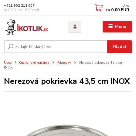
0
ks
+421 902 212 007
za
0,00 EUR
od 8:00 - do 16:00 hod
Menu
Hľadať
Úvod
Kuchynské nástroje
Pokrievky
Nerezová pokrievka 43,5 cm
INOX
Nerezová pokrievka 43,5 cm INOX