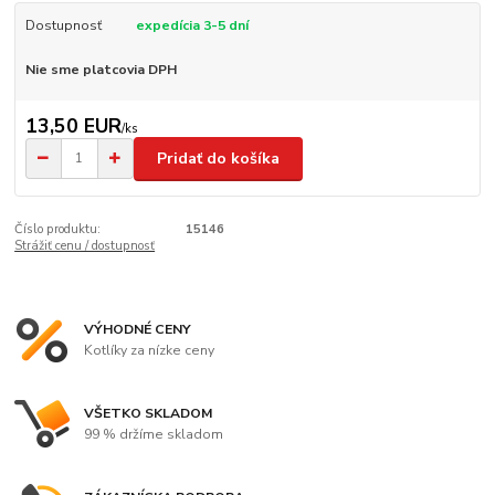
Dostupnosť
expedícia 3-5 dní
Nie sme platcovia DPH
13,50 EUR
/
ks
Pridať do košíka
Číslo produktu:
15146
Strážiť cenu / dostupnosť
VÝHODNÉ CENY
Kotlíky za nízke ceny
VŠETKO SKLADOM
99 % držíme skladom