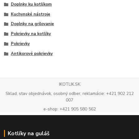
Doplnky ku kotlíkom
Kuchynské nástroje
Doplnky na grilovanie
Pokrievky na kotlíky
Pokrievky
Antikorové pokrievky
IKOTLIK.SK
Sklad, stav objednávok, osobný odber, reklamácie: +421 902 212
007
e-shop: +421 905 580 562
Kotlíky na guláš