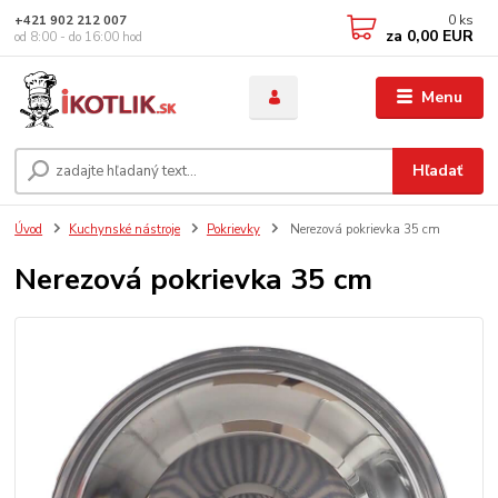
0
ks
+421 902 212 007
za
0,00 EUR
od 8:00 - do 16:00 hod
Menu
Hľadať
Úvod
Kuchynské nástroje
Pokrievky
Nerezová pokrievka 35 cm
Nerezová pokrievka 35 cm