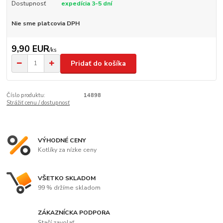
Dostupnosť
expedícia 3-5 dní
Nie sme platcovia DPH
9,90 EUR
/
ks
Pridať do košíka
Číslo produktu:
14898
Strážiť cenu / dostupnosť
VÝHODNÉ CENY
Kotlíky za nízke ceny
VŠETKO SKLADOM
99 % držíme skladom
ZÁKAZNÍCKA PODPORA
Stačí zavolať