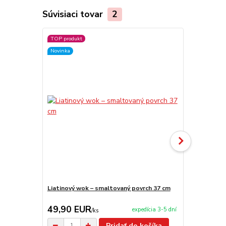
Súvisiaci tovar
2
TOP produkt
TOP produkt
Novinka
Novinka
Liatinový wok – smaltovaný povrch 37 cm
Liatinový w
nerezová po
49,90 EUR
55,00 E
expedícia 3-5 dní
/
ks
Pridať do košíka