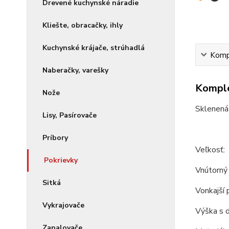
Drevené kuchynské náradie
Kliešte, obracačky, ihly
Kuchynské krájače, strúhadlá
Kompl
Naberačky, varešky
Komple
Nože
Sklenená
Lisy, Pasírovače
Príbory
Veľkosť:
Pokrievky
Vnútorný 
Sitká
Vonkajší 
Vykrajovače
Výška s d
Zapalovače