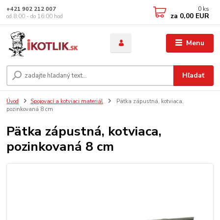
0
ks
+421 902 212 007
za
0,00 EUR
od 8:00 - do 16:00 hod
Menu
Hľadať
Úvod
Spojovací a kotviaci materiál
Pätka zápustná, kotviaca,
pozinkovaná 8 cm
Pätka zápustná, kotviaca,
pozinkovaná 8 cm