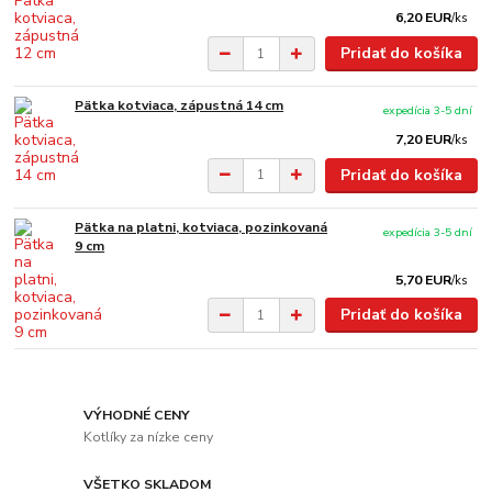
6,20 EUR
/
ks
Pridať do košíka
Pätka kotviaca, zápustná 14 cm
expedícia 3-5 dní
7,20 EUR
/
ks
Pridať do košíka
Pätka na platni, kotviaca, pozinkovaná
expedícia 3-5 dní
9 cm
5,70 EUR
/
ks
Pridať do košíka
VÝHODNÉ CENY
Kotlíky za nízke ceny
VŠETKO SKLADOM