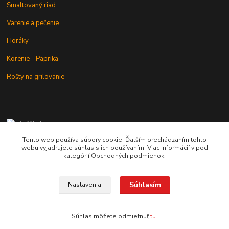
Smaltovaný riad
Varenie a pečenie
Horáky
Korenie - Paprika
Rošty na grilovanie
+421 902 212 007
od 8:00 - do 16:00 hod
Tento web používa súbory cookie. Ďalším prechádzaním tohto
webu vyjadrujete súhlas s ich používaním. Viac informácií v pod
info@kotlik.sk
kategórií Obchodných podmienok.
Súhlasím
Nastavenia
Copyright © 2017-2027 MACSHOP.SK, všetky práva vyhradené..
Súhlas môžete odmietnuť
tu
.
Vytvorené na
Eshop-rychlo.sk