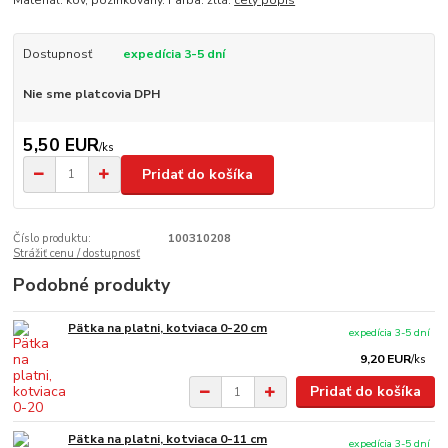
Materiál: kov, pozinkovaný. Farba: žltá.
celý popis
Dostupnosť
expedícia 3-5 dní
Nie sme platcovia DPH
5,50 EUR
/
ks
Pridať do košíka
Číslo produktu:
100310208
Strážiť cenu / dostupnosť
Podobné produkty
Pätka na platni, kotviaca 0-20 cm
expedícia 3-5 dní
9,20 EUR
/
ks
Pridať do košíka
Pätka na platni, kotviaca 0-11 cm
expedícia 3-5 dní