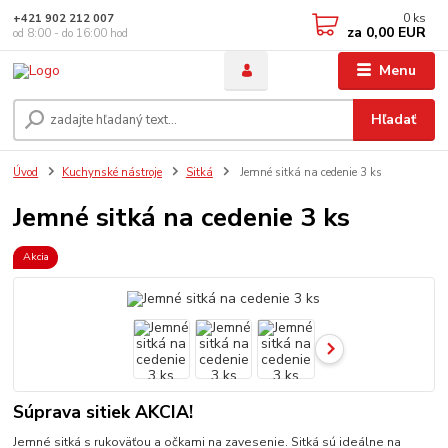
0
ks
+421 902 212 007
za
0,00 EUR
od 8:00 - do 16:00 hod
Menu
Hľadať
Úvod
Kuchynské nástroje
Sitká
Jemné sitká na cedenie 3 ks
Jemné sitká na cedenie 3 ks
Akcia
Súprava sitiek AKCIA!
Jemné sitká s rukoväťou a očkami na zavesenie. Sitká sú ideálne na