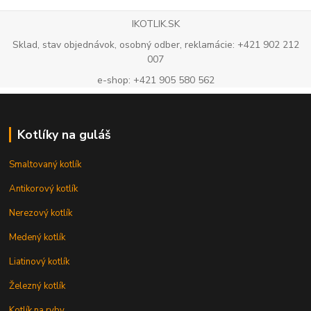
IKOTLIK.SK
Sklad, stav objednávok, osobný odber, reklamácie: +421 902 212
007
e-shop: +421 905 580 562
Kotlíky na guláš
Smaltovaný kotlík
Antikorový kotlík
Nerezový kotlík
Medený kotlík
Liatinový kotlík
Železný kotlík
Kotlík na ryby