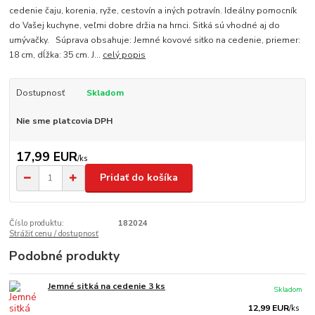
cedenie čaju, korenia, ryže, cestovín a iných potravín. Ideálny pomocník
do Vašej kuchyne, veľmi dobre držia na hrnci. Sitká sú vhodné aj do
umývačky. Súprava obsahuje: Jemné kovové sitko na cedenie, priemer:
18 cm, dĺžka: 35 cm. J...
celý popis
Dostupnosť
Skladom
Nie sme platcovia DPH
17,99 EUR
/
ks
Pridať do košíka
Číslo produktu:
182024
Strážiť cenu / dostupnosť
Podobné produkty
Jemné sitká na cedenie 3 ks
Skladom
12,99 EUR
/
ks