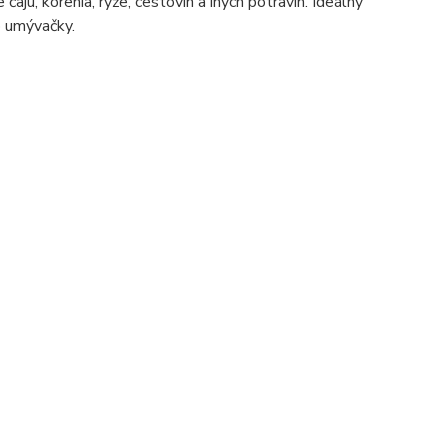
aju, korenia, ryže, cestovín a iných potravín. Ideálny
o umývačky.