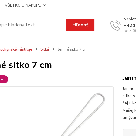
VŠETKO O NÁKUPE
Neviet
Hľadať
+421
od 8:0
uchynské nástroje
Sitká
Jemné sitko 7 cm
é sitko 7 cm
Jemn
ukt
Jemné 
sitko 
čaju, k
Vašej k
umývač