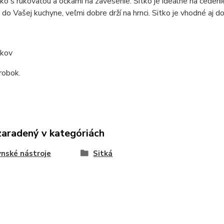
ko s rukoväťou a očkami na zavesenie. Sitko je ideálne na cedenie č
do Vašej kuchyne, veľmi dobre drží na hrnci. Sitko je vhodné aj d
 kov
robok.
zaradený v kategóriách
nské nástroje
Sitká