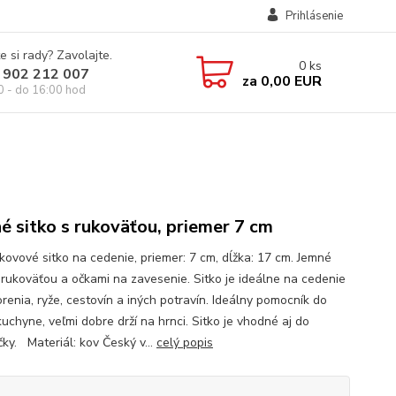
Prihlásenie
e si rady? Zavolajte.
0
ks
 902 212 007
za
0,00 EUR
0 - do 16:00 hod
é sitko s rukoväťou, priemer 7 cm
kovové sitko na cedenie, priemer: 7 cm, dĺžka: 17 cm. Jemné
s rukoväťou a očkami na zavesenie. Sitko je ideálne na cedenie
orenia, ryže, cestovín a iných potravín. Ideálny pomocník do
uchyne, veľmi dobre drží na hrnci. Sitko je vhodné aj do
ky. Materiál: kov Český v...
celý popis