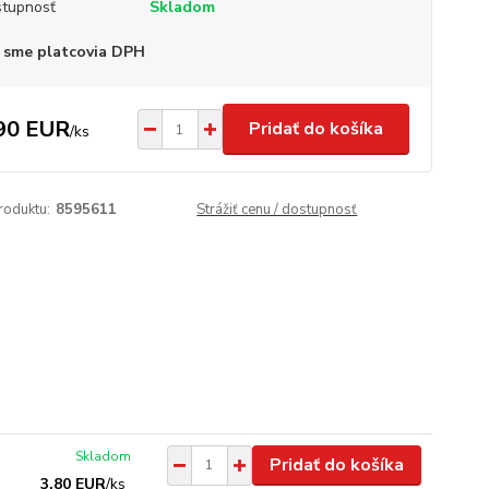
tupnosť
Skladom
 sme platcovia DPH
90 EUR
Pridať do košíka
/
ks
roduktu:
8595611
Strážiť cenu / dostupnosť
Skladom
Pridať do košíka
3,80 EUR
/
ks