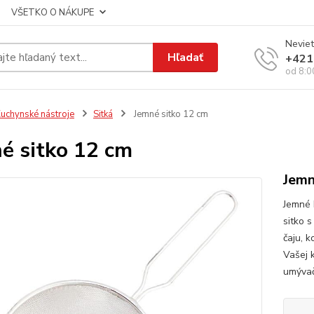
VŠETKO O NÁKUPE
Neviet
Hľadať
+421
od 8:0
uchynské nástroje
Sitká
Jemné sitko 12 cm
é sitko 12 cm
Jemn
Jemné 
sitko 
čaju, k
Vašej k
umývač