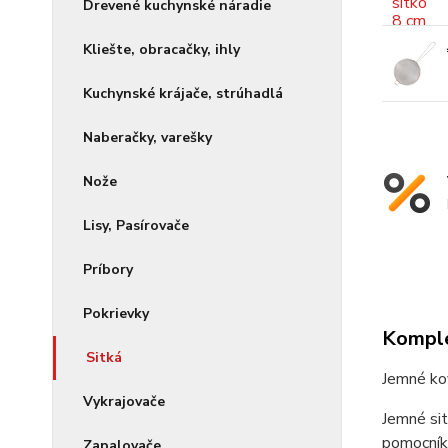
Drevené kuchynské náradie
Kliešte, obracačky, ihly
Kuchynské krájače, strúhadlá
Naberačky, varešky
Nože
Lisy, Pasírovače
Príbory
Pokrievky
Komple
Sitká
Jemné kov
Vykrajovače
Jemné sit
pomocník 
Zapalovače