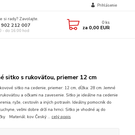
Prihlásenie
e si rady? Zavolajte.
0
ks
 902 212 007
za
0,00 EUR
0 - do 16:00 hod
é sitko s rukoväťou, priemer 12 cm
kovové sitko na cedenie, priemer: 12 cm, dĺžka: 28 cm. Jemné
s rukoväťou a očkami na zavesenie. Sitko je ideálne na cedenie
orenia, ryže, cestovín a iných potravín. Ideálny pomocník do
uchyne, veľmi dobre drží na hrnci. Sitko je vhodné aj do
ky. Materiál: kov Český ...
celý popis