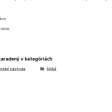
 kov
robok.
zaradený v kategóriách
nské nástroje
Sitká