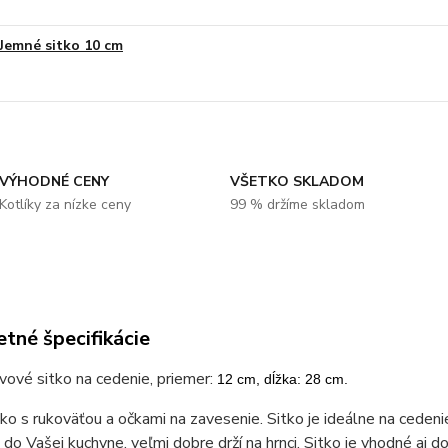
Jemné sitko 10 cm
VÝHODNÉ CENY
VŠETKO SKLADOM
Kotlíky za nízke ceny
99 % držíme skladom
tné špecifikácie
ové sitko na cedenie, priemer:
12 cm, dĺžka: 28 cm.
ko s rukoväťou a očkami na zavesenie. Sitko je ideálne na cedenie č
do Vašej kuchyne, veľmi dobre drží na hrnci. Sitko je vhodné aj d