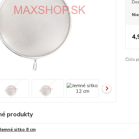
Dos
Nie
4,
Číslo p
é produkty
Jemné sitko 8 cm