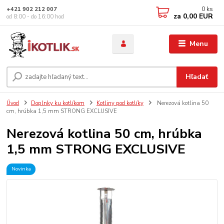
0
ks
+421 902 212 007
za
0,00 EUR
od 8:00 - do 16:00 hod
Menu
Hľadať
Úvod
Doplnky ku kotlíkom
Kotliny pod kotlíky
Nerezová kotlina 50
cm, hrúbka 1,5 mm STRONG EXCLUSIVE
Nerezová kotlina 50 cm, hrúbka
1,5 mm STRONG EXCLUSIVE
Novinka