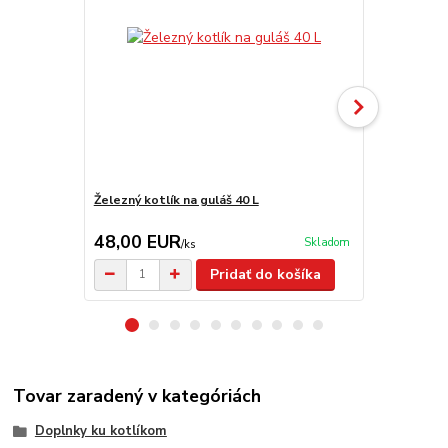
Železný kotlík na guláš 40 L
Smaltovaný k
48,00 EUR
55,00 E
Skladom
/
ks
Pridať do košíka
Tovar zaradený v kategóriách
Doplnky ku kotlíkom