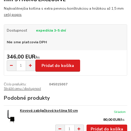
Najkvalitnejšia kotlina s extra pevnou konštrukciou a hrúbkou až 1,5 mm
celý popis
Dostupnosť
expedícia 3-5 dní
Nie sme platcovia DPH
346,00 EUR
/
ks
Pridať do košíka
Číslo produktu:
045015007
Strážiť cenu / dostupnosť
Podobné produkty
Kovová zabíjačková kotlina 50 cm
Skladom
80,00 EUR
/
ks
Pridať do košíka