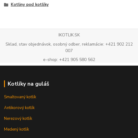
Kotliny pod kotlíky
IKOTLIK.SK
Sklad, stav objednávok, osobný odber, reklamácie: +421 902 212
007
e-shop: +421 905 580 562
Kotlíky na guláš
Smaltovaný kotlík
Antikorový kotlík
Nerezový kotlík
Medený kotlík