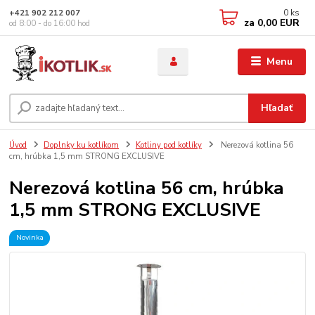
0
ks
+421 902 212 007
za
0,00 EUR
od 8:00 - do 16:00 hod
Menu
Hľadať
Úvod
Doplnky ku kotlíkom
Kotliny pod kotlíky
Nerezová kotlina 56
cm, hrúbka 1,5 mm STRONG EXCLUSIVE
Nerezová kotlina 56 cm, hrúbka
1,5 mm STRONG EXCLUSIVE
Novinka