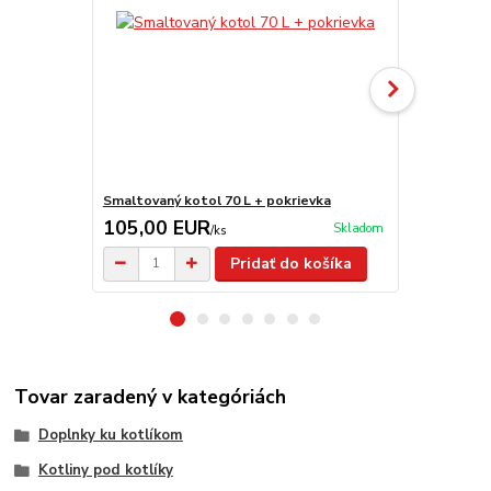
Smaltovaný kotol 70 L + pokrievka
Smaltovaný 
105,00 EUR
79,00 E
Skladom
/
ks
Pridať do košíka
Tovar zaradený v kategóriách
Doplnky ku kotlíkom
Kotliny pod kotlíky