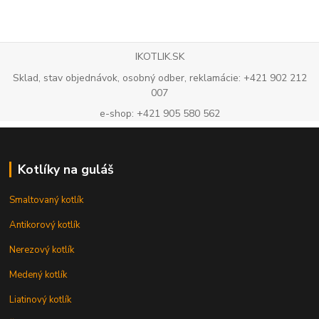
IKOTLIK.SK
Sklad, stav objednávok, osobný odber, reklamácie: +421 902 212
007
e-shop: +421 905 580 562
Kotlíky na guláš
Smaltovaný kotlík
Antikorový kotlík
Nerezový kotlík
Medený kotlík
Liatinový kotlík