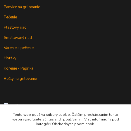
Panvice na grilovanie
Pečenie
Plastový riad
Smaltovaný riad
Varenie a pečenie
Horáky
Korenie - Paprika
Rošty na grilovanie
+421 902 212 007
od 8:00 - do 16:00 hod
Tento web používa súbory cookie. Ďalším prechádzaním tohto
webu vyjadrujete súhlas s ich používaním. Viac informácií v pod
info@kotlik.sk
kategórií Obchodných podmienok.