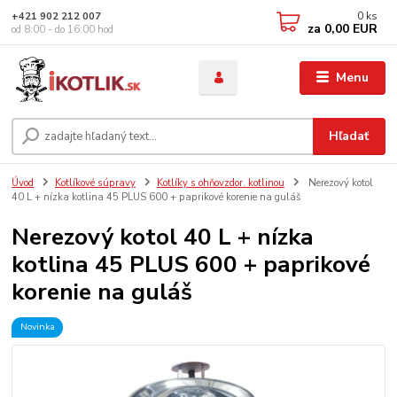
0
ks
+421 902 212 007
za
0,00 EUR
od 8:00 - do 16:00 hod
Menu
Hľadať
Úvod
Kotlíkové súpravy
Kotlíky s ohňovzdor. kotlinou
Nerezový kotol
40 L + nízka kotlina 45 PLUS 600 + paprikové korenie na guláš
Nerezový kotol 40 L + nízka
kotlina 45 PLUS 600 + paprikové
korenie na guláš
Novinka