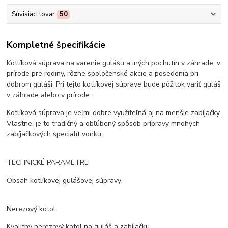
Súvisiaci tovar
50
Kompletné špecifikácie
Kotlíková súprava na varenie gulášu a iných pochutín v záhrade, v
prírode pre rodiny, rôzne spoločenské akcie a posedenia pri
dobrom guláši. Pri tejto kotlíkovej súprave bude pôžitok variť guláš
v záhrade alebo v prírode.
Kotlíková súprava je veľmi dobre využiteľná aj na menšie zabíjačky.
Vlastne, je to tradičný a obľúbený spôsob prípravy mnohých
zabíjačkových špecialít vonku.
TECHNICKÉ PARAMETRE
Obsah kotlíkovej gulášovej súpravy:
Nerezový kotol.
Kvalitný nerezový kotol na guláš a zabíjačku.