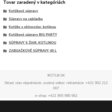
Tovar zaradený v kategóriách
Kotlíkové súpravy
Súpravy na zabíjačku
Kotlíky s ohňovzdor. kotlinou
Kotlíkové súpravy BIG PARTY
SÚPRAVY S ŽIAR. KOTLINOU
ZABIJAČKOVÉ SÚPRAVY 40 L
IKOTLIK.SK
Sklad, stav objednávok, osobný odber, reklamácie: +421 902 212
007
e-shop: +421 905 580 562