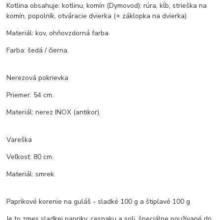
Kotlina obsahuje: kotlinu, komín (Dymovod): rúra, kĺb, strieška na
komín, popolník, otváracie dvierka (+ záklopka na dvierka)
Materiál: kov, ohňovzdorná farba.
Farba: šedá / čierna.
Nerezová pokrievka
Priemer: 54 cm.
Materiál: nerez INOX (antikor).
Vareška
Veľkosť: 80 cm.
Materiál: smrek.
Paprikové korenie na guláš - sladké 100 g a štiplavé 100 g
Je to zmes sladkej papriky, cesnaku a soli, špeciálne používané do