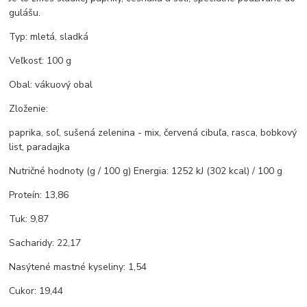
gulášu.
Typ: mletá, sladká
Veľkosť: 100 g
Obal: vákuový obal
Zloženie:
paprika, soľ, sušená zelenina - mix, červená cibuľa, rasca, bobkový
list, paradajka
Nutričné hodnoty (g / 100 g) Energia: 1252 kJ (302 kcal) / 100 g
Proteín: 13,86
Tuk: 9,87
Sacharidy: 22,17
Nasýtené mastné kyseliny: 1,54
Cukor: 19,44