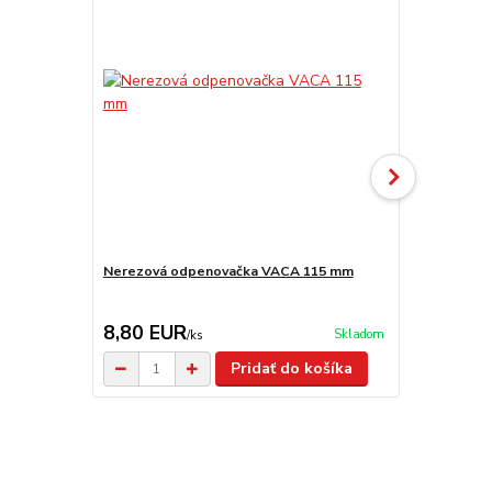
Nerezová odpenovačka VACA 115 mm
Smaltovaná
8,80 EUR
6,50 EU
Skladom
/
ks
Pridať do košíka