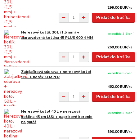
299,00 EUR
/
ks
Pridať do košíka
Nerezový kotlík 30 L (1,5 mm) +
expedícia 3-5 dní
žiaruvzdorná kotlina 45 PLUS 600 4 MM
269,00 EUR
/
ks
Pridať do košíka
Zabíjačková súprava + nerezový kotol
expedícia 3-5 dní
50 L + horák KEMPER
462,00 EUR
/
ks
Pridať do košíka
Nerezový kotol 40 L + nerezová
expedícia 3-5 dní
kotlina 45 cm LUX + paprikové korenie
na guláš
390,00 EUR
/
ks