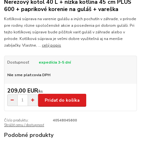
Nerezový kotol 40 L + nízka kotlina 45 cm PLUS
600 + paprikové korenie na guláš + vareška
Kotlíková súprava na varenie gulášu a iných pochutín v záhrade, v prírode
pre rodiny, rôzne spoločenské akcie a posedenia pri dobrom guláši. Pri
tejto kotlíkovej súprave bude pôžitok variť guláš v záhrade alebo v
prírode. Kotlíková súprava je veľmi dobre využiteľná aj na menšie
zabíjačky. Vlastne, ...
celý popis
Dostupnosť
expedícia 3-5 dní
Nie sme platcovia DPH
209,00 EUR
/
ks
Pridať do košíka
Číslo produktu:
40548045600
Strážiť cenu / dostupnosť
Podobné produkty