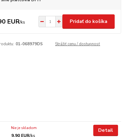
90 EUR
Pridať do košíka
/
ks
roduktu:
01-068979DS
Strážiť cenu / dostupnosť
Nie je skladom
Detail
9,90 EUR
/
ks