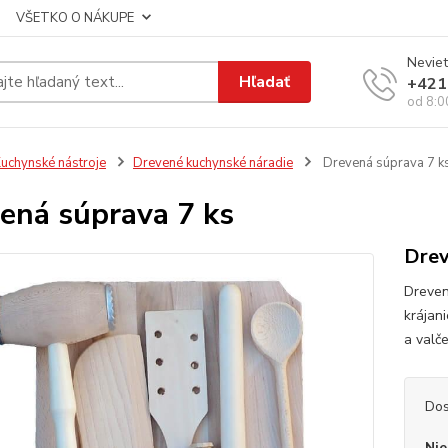
VŠETKO O NÁKUPE
Neviet
Hľadať
+421
od 8:0
uchynské nástroje
Drevené kuchynské náradie
Drevená súprava 7 k
ená súprava 7 ks
Drev
Dreven
krájan
a valč
Dos
Nie