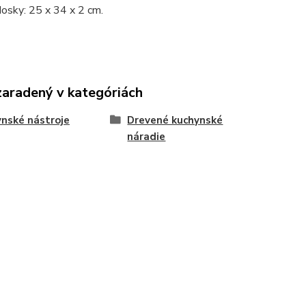
osky: 25 x 34 x 2 cm.
zaradený v kategóriách
nské nástroje
Drevené kuchynské
náradie