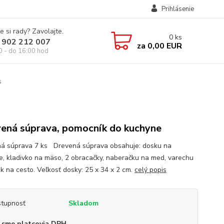
Prihlásenie
e si rady? Zavolajte.
0
ks
 902 212 007
za
0,00 EUR
0 - do 16:00 hod
s
ená súprava, pomocník do kuchyne
á súprava 7 ks Drevená súprava obsahuje: dosku na
ie, kladivko na mäso, 2 obracačky, naberačku na med, varechu
ek na cesto. Veľkosť dosky: 25 x 34 x 2 cm.
celý popis
tupnosť
Skladom
 sme platcovia DPH