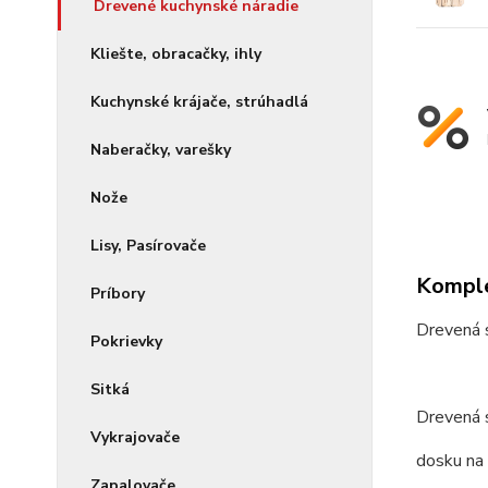
Drevené kuchynské náradie
Kliešte, obracačky, ihly
Kuchynské krájače, strúhadlá
Naberačky, varešky
Nože
Lisy, Pasírovače
Komple
Príbory
Drevená 
Pokrievky
Sitká
Drevená 
Vykrajovače
dosku na 
Zapalovače