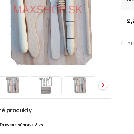
9,
Číslo p
é produkty
Drevená súprava 8 ks