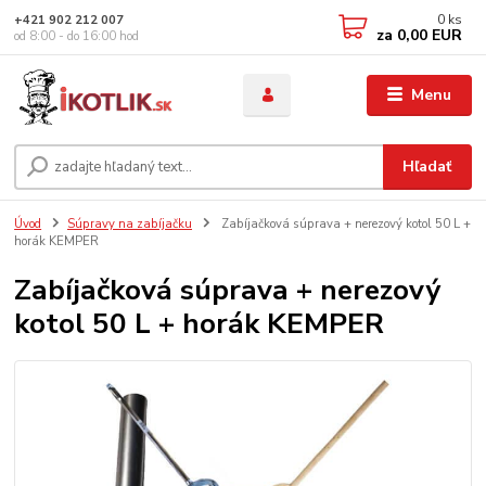
0
ks
+421 902 212 007
za
0,00 EUR
od 8:00 - do 16:00 hod
Menu
Hľadať
Úvod
Súpravy na zabíjačku
Zabíjačková súprava + nerezový kotol 50 L +
horák KEMPER
Zabíjačková súprava + nerezový
kotol 50 L + horák KEMPER