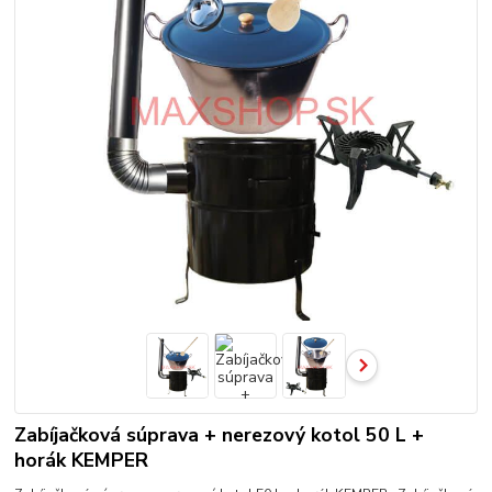
Zabíjačková súprava + nerezový kotol 50 L +
horák KEMPER