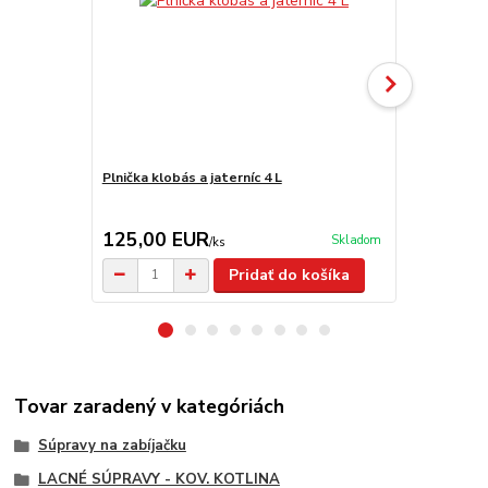
Plnička klobás a jaterníc 4 L
Nádoba na m
125,00 EUR
19,90 E
Skladom
/
ks
Pridať do košíka
Tovar zaradený v kategóriách
Súpravy na zabíjačku
LACNÉ SÚPRAVY - KOV. KOTLINA