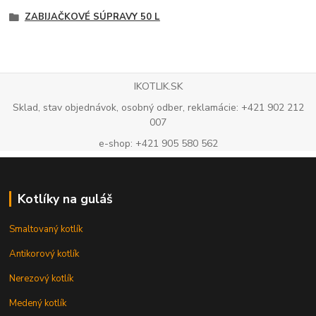
ZABIJAČKOVÉ SÚPRAVY 50 L
IKOTLIK.SK
Sklad, stav objednávok, osobný odber, reklamácie: +421 902 212
007
e-shop: +421 905 580 562
Kotlíky na guláš
Smaltovaný kotlík
Antikorový kotlík
Nerezový kotlík
Medený kotlík