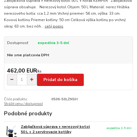
Zabíjačková súprava + nerezový kotol 50 L + horák KEMPER Zabíjačková
súprava obsahuje: Nerezový kotol Objem: 50 L Materiál: nerez Hrúbka
nerezového kotla: cca 1,2 mm Vrchný priemer: 56 cm, výška: 33 cm.
Kovovú kotlinu Priemer kotliny: 50 cm Celková výška kotliny po vrchný
okraj: 63 cm, bez nôh...
celý popis
Dostupnosť
expedícia 3-5 dní
Nie sme platcovia DPH
462,00 EUR
/
ks
Pridať do košíka
Číslo produktu:
0506-50LZNSH
Strážiť cenu / dostupnosť
Podobné produkty
Zabíjačková súprava + nerezový kotol
expedícia 3-5 dní
50 L + 2 servírovacie kotlíky