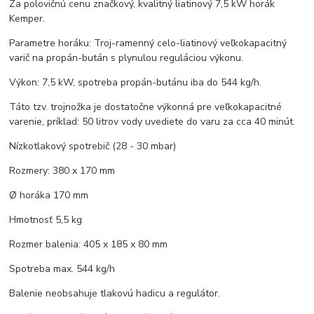
Za polovičnú cenu značkový, kvalitný liatinový 7,5 kW horák
Kemper.
Parametre horáku: Troj-ramenný celo-liatinový veľkokapacitný
varič na propán-bután s plynulou reguláciou výkonu.
Výkon: 7,5 kW, spotreba propán-butánu iba do 544 kg/h.
Táto tzv. trojnožka je dostatočne výkonná pre veľkokapacitné
varenie, príklad: 50 litrov vody uvediete do varu za cca 40 minút.
Nízkotlakový spotrebič (28 - 30 mbar)
Rozmery: 380 x 170 mm
Ø horáka 170 mm
Hmotnosť 5,5 kg
Rozmer balenia: 405 x 185 x 80 mm
Spotreba max. 544 kg/h
Balenie neobsahuje tlakovú hadicu a regulátor.