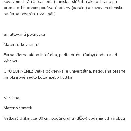
kovovom chrániči plameňa (ohniska) slúži iba ako ochrana pri
prenose. Pri prvom používaní kotliny (paráku) a kovovom ohnisku
sa farba odstráni (tzv. spáli)
Smaltovaná pokrievka
Materiál: kov, smalt
Farba: čierna alebo iná farba, podľa druhu (farby) dodania od
výrobcu
UPOZORNENIE: Veľká pokrievka je univerzálna, nedolieha presne
na okrajové sedlo kotla alebo kotlíka
Varecha
Materiál: smrek
Veľkosť: dĺžka cca 80 cm, podľa druhu (dĺžky) dodania od výrobcu