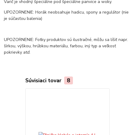
Varič je vhodný špeciálne pod špeciálne panvice a woky.
UPOZORNENIE: Horák neobsahuje hadicu, spony a regulátor (nie
je súčasťou balenia)
UPOZORNENIE: Fotky produktov sú ilustračné, môžu sa líšiť napr.
šírkou, výškou, hrúbkou materiálu, farbou, iný typ a veľkosť
pokrievky atď.
Súvisiaci tovar
8
TOP produkt