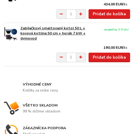
434,00 EUR
/
ks
Pridať do košíka
Zabíjačkový smaltovaný kotol 50 L +
expedícia 3-5 dní
kovová kotlina 50 cm + horák 7 kW +
dymovod
190,00 EUR
/
ks
Pridať do košíka
VÝHODNÉ CENY
Kotlíky za nízke ceny
VŠETKO SKLADOM
99 % držíme skladom
ZÁKAZNÍCKA PODPORA
Stačí zavolať