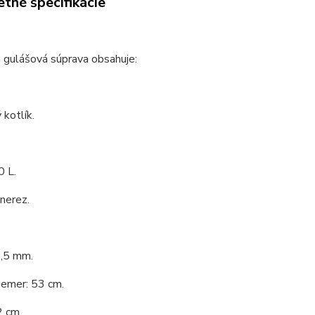
tné špecifikácie
 gulášová súprava obsahuje:
kotlík.
0 L.
 nerez.
1,5 mm.
iemer: 53 cm.
2 cm.