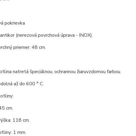
vá pokrievka
 antikor (nerezová povrchová úprava - INOX).
vrchný priemer: 48 cm.
tlina natretá špeciálnou, ochrannou žiaruvzdornou farbou.
odolná až do 600 ° C.
tliny:
45 cm.
výška: 118 cm.
tliny: 1 mm.