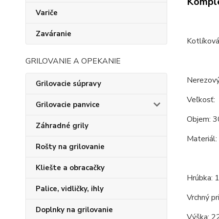
Komple
Variče
Zaváranie
Kotlíková
GRILOVANIE A OPEKANIE
Nerezový 
Grilovacie súpravy
Veľkosť:
Grilovacie panvice
Objem: 3
Záhradné grily
Materiál:
Rošty na grilovanie
Kliešte a obracačky
Hrúbka: 
Palice, vidličky, ihly
Vrchný pr
Doplnky na grilovanie
Výška: 2