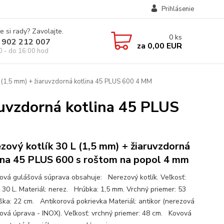
Prihlásenie
e si rady? Zavolajte.
0
ks
 902 212 007
za
0,00 EUR
0 - do 16:00 hod
L (1,5 mm) + žiaruvzdorná kotlina 45 PLUS 600 4 MM
ruvzdorná kotlina 45 PLUS
zový kotlík 30 L (1,5 mm) + žiaruvzdorná
ina 45 PLUS 600 s roštom na popol 4 mm
ová gulášová súprava obsahuje: Nerezový kotlík. Veľkosť:
 30 L. Materiál: nerez. Hrúbka: 1,5 mm. Vrchný priemer: 53
ška: 22 cm. Antikorová pokrievka Materiál: antikor (nerezová
ová úprava - INOX). Veľkosť: vrchný priemer: 48 cm. Kovová