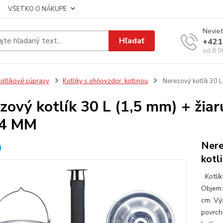
VŠETKO O NÁKUPE
Neviet
Hľadať
+421
od 8:0
otlíkové súpravy
Kotlíky s ohňovzdor. kotlinou
Nerezový kotlík 30 
zový kotlík 30 L (1,5 mm) + žia
 4 MM
Nere
kotl
Kotlík
Objem:
cm. Vý
povrch