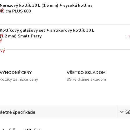
Nerezový kotlík 30 L (1,5 mm) + vysoká kotlina
45 cm PLUS 600
Kotlíkový gulášový set + antikorový kotlík 30 L
(1,2 mm) Smalt Party
m
VÝHODNÉ CENY
VŠETKO SKLADOM
Kotlíky za nízke ceny
99 % držíme skladom
etné špecifikácie
Sú