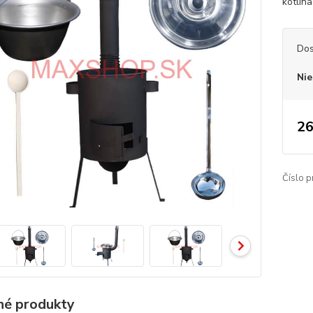
kotlina
Dos
Nie
26
Číslo p
é produkty