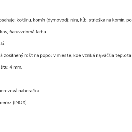
bsahuje: kotlinu, komín (dymovod): rúra, kĺb, strieška na komín, po
 kov, žiaruvzdorná farba.
dá.
á zosilnený rošt na popol v mieste, kde vzniká najväčšia teplota 
oštu: 4 mm.
 nerezová naberačka
 nerez (INOX).