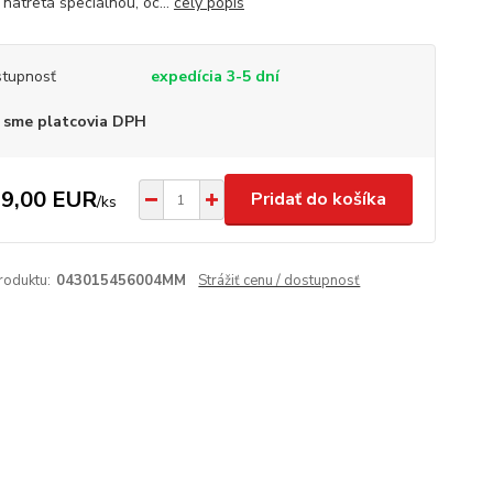
 natretá špeciálnou, oc...
celý popis
tupnosť
expedícia 3-5 dní
 sme platcovia DPH
9,00 EUR
Pridať do košíka
/
ks
roduktu:
043015456004MM
Strážiť cenu / dostupnosť