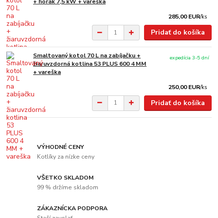
+ horák 7,5 kW + vareška
285,00 EUR
/
ks
Pridať do košíka
Smaltovaný kotol 70 L na zabíjačku +
expedícia 3-5 dní
žiaruvzdorná kotlina 53 PLUS 600 4 MM
+ vareška
250,00 EUR
/
ks
Pridať do košíka
VÝHODNÉ CENY
Kotlíky za nízke ceny
VŠETKO SKLADOM
99 % držíme skladom
ZÁKAZNÍCKA PODPORA
Stačí zavolať