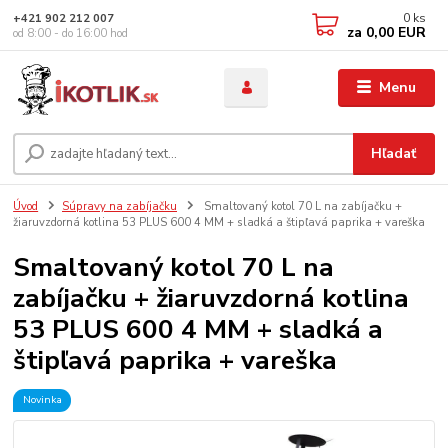
0
ks
+421 902 212 007
za
0,00 EUR
od 8:00 - do 16:00 hod
Menu
Hľadať
Úvod
Súpravy na zabíjačku
Smaltovaný kotol 70 L na zabíjačku +
žiaruvzdorná kotlina 53 PLUS 600 4 MM + sladká a štipľavá paprika + vareška
Smaltovaný kotol 70 L na
zabíjačku + žiaruvzdorná kotlina
53 PLUS 600 4 MM + sladká a
štipľavá paprika + vareška
Novinka