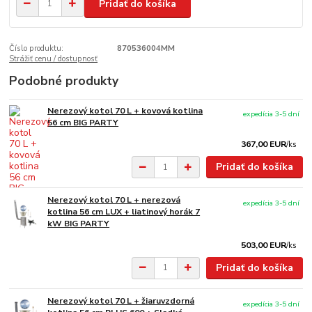
Pridať do košíka
Číslo produktu:
870536004MM
Strážiť cenu / dostupnosť
Podobné produkty
Nerezový kotol 70 L + kovová kotlina
expedícia 3-5 dní
56 cm BIG PARTY
367,00 EUR
/
ks
Pridať do košíka
Nerezový kotol 70 L + nerezová
expedícia 3-5 dní
kotlina 56 cm LUX + liatinový horák 7
kW BIG PARTY
503,00 EUR
/
ks
Pridať do košíka
Nerezový kotol 70 L + žiaruvzdorná
expedícia 3-5 dní