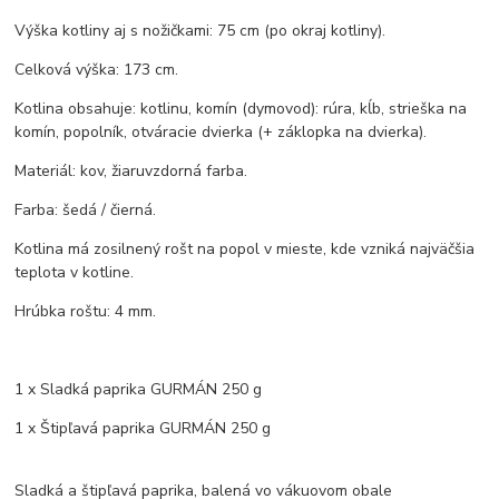
Výška kotliny aj s nožičkami: 75 cm (po okraj kotliny).
Celková výška: 173 cm.
Kotlina obsahuje: kotlinu, komín (dymovod): rúra, kĺb, strieška na
komín, popolník, otváracie dvierka (+ záklopka na dvierka).
Materiál: kov, žiaruvzdorná farba.
Farba: šedá / čierná.
Kotlina má zosilnený rošt na popol v mieste, kde vzniká najväčšia
teplota v kotline.
Hrúbka roštu: 4 mm.
1 x Sladká paprika GURMÁN 250 g
1 x Štipľavá paprika GURMÁN 250 g
Sladká a štipľavá paprika, balená vo vákuovom obale