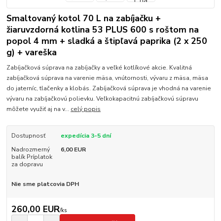
Smaltovaný kotol 70 L na zabíjačku +
žiaruvzdorná kotlina 53 PLUS 600 s roštom na
popol 4 mm + sladká a štipľavá paprika (2 x 250
g) + vareška
Zabíjačková súprava na zabíjačky a veľké kotlíkové akcie. Kvalitná
zabíjačková súprava na varenie mäsa, vnútornosti, vývaru z mäsa, mäsa
do jaterníc, tlačenky a klobás. Zabíjačková súprava je vhodná na varenie
vývaru na zabíjačkovú polievku. Veľkokapacitnú zabíjačkovú súpravu
môžete využiť aj na v...
celý popis
Dostupnosť
expedícia 3-5 dní
Nadrozmerný
6,00 EUR
balík Príplatok
za dopravu
Nie sme platcovia DPH
260,00 EUR
/
ks