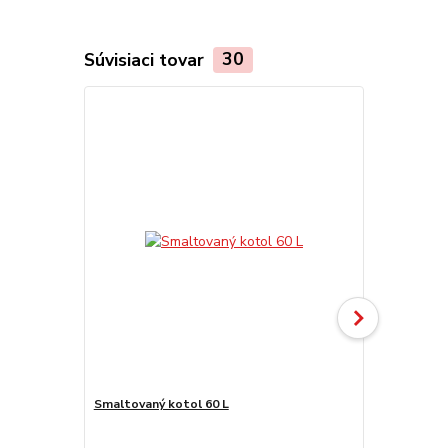
Súvisiaci tovar
30
Smaltovaný kotol 60 L
Nerezový ko