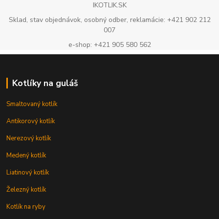
IKOTLIK.SK
Sklad, stav objednávok, osobný odber, reklamácie: +421 902 212
007
e-shop: +421 905 580 562
Kotlíky na guláš
Smaltovaný kotlík
Antikorový kotlík
Nerezový kotlík
Medený kotlík
Liatinový kotlík
Železný kotlík
Kotlík na ryby