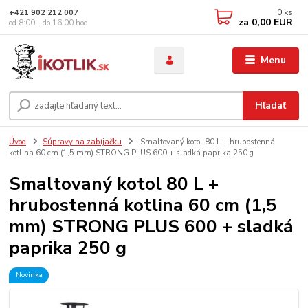
0
ks
+421 902 212 007
za
0,00 EUR
od 8:00 - do 16:00 hod
Menu
Hľadať
Úvod
Súpravy na zabíjačku
Smaltovaný kotol 80 L + hrubostenná
kotlina 60 cm (1,5 mm) STRONG PLUS 600 + sladká paprika 250 g
Smaltovaný kotol 80 L +
hrubostenná kotlina 60 cm (1,5
mm) STRONG PLUS 600 + sladká
paprika 250 g
Novinka