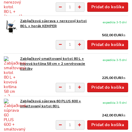
Pridať do košíka
Zabíjačková súprava + nerezový kotol
expedícia 3-5 dní
80 L + horák KEMPER
502,00 EUR
/
ks
Pridať do košíka
Zabíjačkový smaltovaný kotol 80 L +
expedícia 3-5 dní
kovová kotlina 58 cm + 2 servírovacie
kotlíky
225,00 EUR
/
ks
Pridať do košíka
Zabíjačková súprava 60 PLUS 600 +
expedícia 3-5 dní
smaltovaný kotol 80 L
242,00 EUR
/
ks
Pridať do košíka