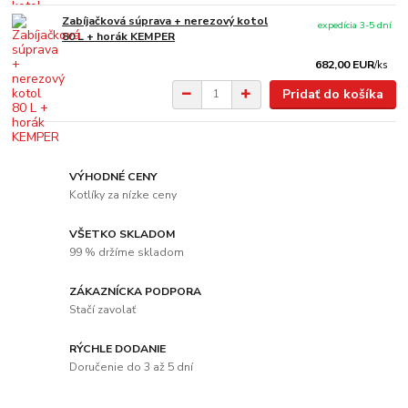
Zabíjačková súprava + nerezový kotol
expedícia 3-5 dní
80 L + horák KEMPER
682,00 EUR
/
ks
Pridať do košíka
VÝHODNÉ CENY
Kotlíky za nízke ceny
VŠETKO SKLADOM
99 % držíme skladom
ZÁKAZNÍCKA PODPORA
Stačí zavolať
RÝCHLE DODANIE
Doručenie do 3 až 5 dní