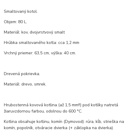
Smaltovaný kotol.
Objem: 80 L.
Materiál: kov, dvojvrstvový smalt
Hrúbka smaltovaného kotla: cca 1,2 mm
Vrchný priemer: 63,5 cm, výška: 40 cm.
Drevená pokrievka.
Materiál: drevo, smrek.
Hrubostenná kovová kotlina (až 1,5 mm!!) pod kotlíky natretá
žiaruvzdornou farbou, odolnou do 600 °C.
Kotlina obsahuje kotlinu, komín (Dymovod): rúra, kĺb, strieška na
komín, popolník, otváracie dvierka (+ záklopka na dvierka).