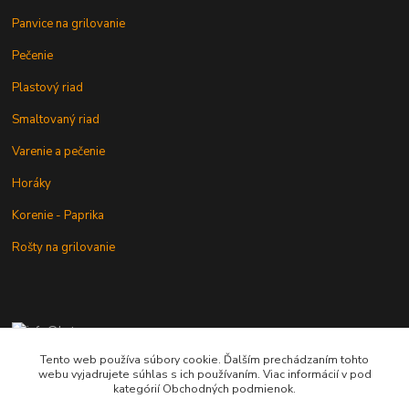
Panvice na grilovanie
Pečenie
Plastový riad
Smaltovaný riad
Varenie a pečenie
Horáky
Korenie - Paprika
Rošty na grilovanie
+421 902 212 007
od 8:00 - do 16:00 hod
Tento web používa súbory cookie. Ďalším prechádzaním tohto
webu vyjadrujete súhlas s ich používaním. Viac informácií v pod
info@kotlik.sk
kategórií Obchodných podmienok.