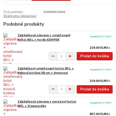
Číslo produktu:
030806015600
Strážiť cenu / dostupnosť
Podobné produkty
Zabíjačková súprava + smaltovaný
expedícia 3-5 dní
kotol 80 L + horák KEMPER
219,00 EUR
/
ks
Pridať do košíka
Zabíjačkový smaltovaný kotol 80 L +
expedícia 3-5 dní
kovová kotlina 58 cm + dymovod
219,00 EUR
/
ks
Pridať do košíka
Zabíjačková súprava + nerezový kotol
expedícia 3-5 dní
80 L + štamperlíky
657,00 EUR
/
ks