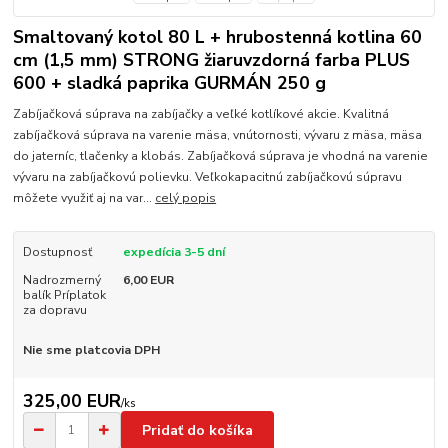
Smaltovaný kotol 80 L + hrubostenná kotlina 60
cm (1,5 mm) STRONG žiaruvzdorná farba PLUS
600 + sladká paprika GURMÁN 250 g
Zabíjačková súprava na zabíjačky a veľké kotlíkové akcie. Kvalitná
zabíjačková súprava na varenie mäsa, vnútornosti, vývaru z mäsa, mäsa
do jaterníc, tlačenky a klobás. Zabíjačková súprava je vhodná na varenie
vývaru na zabíjačkovú polievku. Veľkokapacitnú zabíjačkovú súpravu
môžete využiť aj na var...
celý popis
Dostupnosť
expedícia 3-5 dní
Nadrozmerný
6,00 EUR
balík Príplatok
za dopravu
Nie sme platcovia DPH
325,00 EUR
/
ks
Pridať do košíka