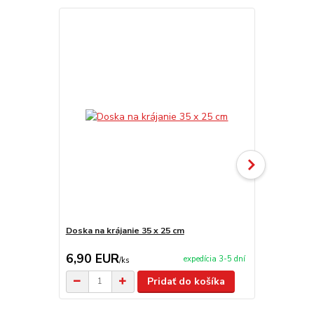
Doska na krájanie 35 x 25 cm
Doska na krá
6,90 EUR
8,90 EU
expedícia 3-5 dní
/
ks
Pridať do košíka