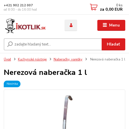
0
ks
+421 902 212 007
za
0,00 EUR
od 8:00 - do 16:00 hod
Menu
Hľadať
Úvod
Kuchynské nástroje
Naberačky, varešky
Nerezová naberačka 1 l
Nerezová naberačka 1 l
Novinka