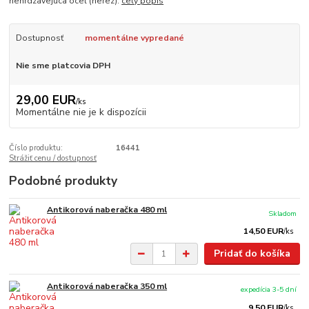
nehrdzavejúca oceľ (nerez).
celý popis
Dostupnosť
momentálne vypredané
Nie sme platcovia DPH
29,00 EUR
/
ks
Momentálne nie je k dispozícii
Číslo produktu:
16441
Strážiť cenu / dostupnosť
Podobné produkty
Antikorová naberačka 480 ml
Skladom
14,50 EUR
/
ks
Pridať do košíka
Antikorová naberačka 350 ml
expedícia 3-5 dní
9,50 EUR
/
ks