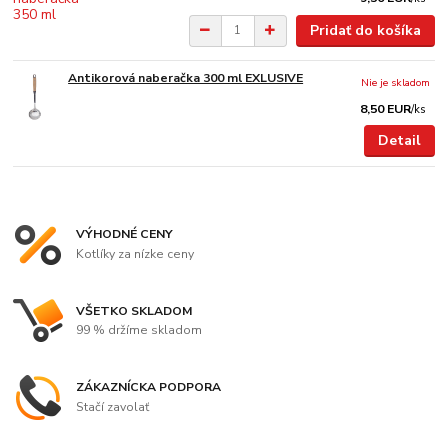
Pridať do košíka
Antikorová naberačka 300 ml EXLUSIVE
Nie je skladom
8,50 EUR
/
ks
Detail
VÝHODNÉ CENY
Kotlíky za nízke ceny
VŠETKO SKLADOM
99 % držíme skladom
ZÁKAZNÍCKA PODPORA
Stačí zavolať