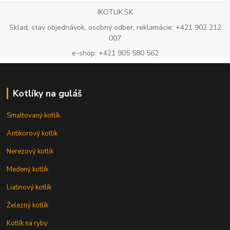
IKOTLIK.SK
Sklad, stav objednávok, osobný odber, reklamácie: +421 902 212
007
e-shop: +421 905 580 562
Kotlíky na guláš
Smaltovaný kotlík
Antikorový kotlík
Nerezový kotlík
Medený kotlík
Liatinový kotlík
Železný kotlík
Kotlík na ryby