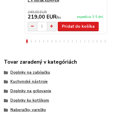
L + horák KEMPER
kovová kotl
249,00 EUR
219,00 EUR
219,00 
expedícia 3-5 dní
/
ks
Pridať do košíka
Tovar zaradený v kategóriách
Doplnky na zabíjačku
Kuchynské nástroje
Doplnky na grilovanie
Doplnky ku kotlíkom
Naberačky, varešky