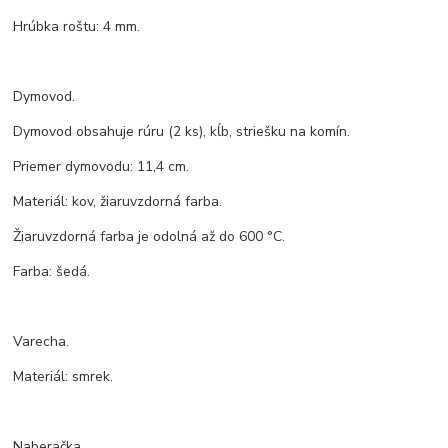
Hrúbka roštu: 4 mm.
Dymovod.
Dymovod obsahuje rúru (2 ks), kĺb, striešku na komín.
Priemer dymovodu: 11,4 cm.
Materiál: kov, žiaruvzdorná farba.
Žiaruvzdorná farba je odolná až do 600 °C.
Farba: šedá.
Varecha.
Materiál: smrek.
Naberačka.