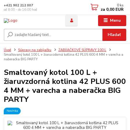
0
ks
+421 902 212 007
za
0,00 EUR
od 8:00 - do 16:00 hod
Menu
Hľadať
Úvod
Súpravy na zabíjačku
ZABIJAČKOVÉ SÚPRAVY 100 L
Smaltovaný kotol 100 L + žiaruvzdorná kotlina 42 PLUS 600 4 MM + varecha a
naberačka BIG PARTY
Smaltovaný kotol 100 L +
žiaruvzdorná kotlina 42 PLUS 600
4 MM + varecha a naberačka BIG
PARTY
Novinka