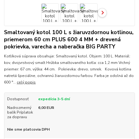
Smaltovaný kotol 100 L s žiaruvzdornou kotlinou,
priemerom 60 cm PLUS 600 4 MM + drevená
pokrievka, varecha a naberačka BIG PARTY
Kotlíková súprava obsahuje: Smaltovaný kotol. Objem: 100 L. Materiál:
kov, dvojvrstvový smalt Hrúbka smaltovaného kotla: cca 1,2 mm Vrchný
priemer: 67 cm, výška: 44 cm. Pokrievka: drevo, smrek. Kovová kotlina
natretá špeciálne, ochrannú žiaruvzdornou farbou. Farba je odolná až do
600 °...
celý popis
Dostupnosť
expedícia 3-5 dní
Nadrozmerný
6,00 EUR
balík Príplatok
za dopravu
Nie sme platcovia DPH