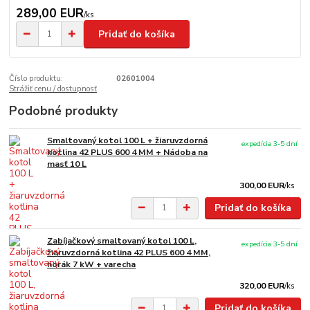
289,00 EUR
/
ks
Pridať do košíka
Číslo produktu:
02601004
Strážiť cenu / dostupnosť
Podobné produkty
Smaltovaný kotol 100 L + žiaruvzdorná
expedícia 3-5 dní
kotlina 42 PLUS 600 4 MM + Nádoba na
masť 10 L
300,00 EUR
/
ks
Pridať do košíka
Zabíjačkový smaltovaný kotol 100 L,
expedícia 3-5 dní
žiaruvzdorná kotlina 42 PLUS 600 4 MM,
horák 7 kW + varecha
320,00 EUR
/
ks
Pridať do košíka