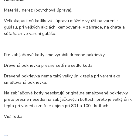
Materiál: nerez (povrchová úprava).
Veľkokapacitnú kotlíkovú súpravu môžete využiť na varenie
gulášu, pri veľkých akciách, kempovanie, v záhrade, na chate a
súťažiach vo varení gulášu.
Pre zabíjačkové kotly sme vyrobili drevene pokrievky.
Drevená pokrievka presne sedí na sedlo kotla.
Drevená pokrievka nemá taký veľký únik tepla pri varení ako
smaltovaná pokrievka.
Na zabíjačkové kotly neexistujú originálne smaltované pokrievky,
preto presne nesedia na zabíjačkových kotloch, preto je veľký únik
tepla pri varení a znižuje objem pri 80 l a 100 l kotloch
Viď: fotka: