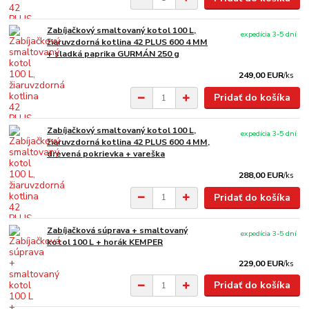
Zabíjačkový smaltovaný kotol 100 L,
expedícia 3-5 dní
žiaruvzdorná kotlina 42 PLUS 600 4 MM
+ sladká paprika GURMÁN 250 g
249,00 EUR
/
ks
Pridať do košíka
Zabíjačkový smaltovaný kotol 100 L,
expedícia 3-5 dní
žiaruvzdorná kotlina 42 PLUS 600 4 MM,
drevená pokrievka + vareška
288,00 EUR
/
ks
Pridať do košíka
Zabíjačková súprava + smaltovaný
expedícia 3-5 dní
kotol 100 L + horák KEMPER
229,00 EUR
/
ks
Pridať do košíka