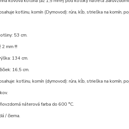
ná kovová kotlina (až 1,5 mm!!) pod kotlíky natretá žiaruvzdorn
bsahuje kotlinu, komín (Dymovod): rúra, kĺb, strieška na komín, po
otliny: 53 cm.
 2 mm !!!
výška: 134 cm.
ičiek: 16,5 cm.
bsahuje: kotlinu, komín (dymovod): rúra, kĺb, strieška na komín, po
 kov.
hňovzdorná náterová farba do 600 °C.
á / čierna.