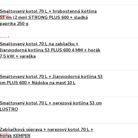
Smaltovaný kotol 70 L + hrubostenná kotlina
53 cm (2 mm) STRONG PLUS 600 + sladká
paprika 250 g
Smaltovaný kotol 70 L na zabíjačku +
žiaruvzdorná kotlina 53 PLUS 600 4 MM + horák
7,5 kW + vareška
Smaltovaný kotol 70 L + žiaruvzdorná kotlina 53
cm PLUS 600 + Nádoba na masť 10 L
Smaltovaný kotol 70 L + nerezová kotlina 53 cm
LUSTRO
Zabíjačková súprava + nerezový kotol 70 L +
horák KEMPER