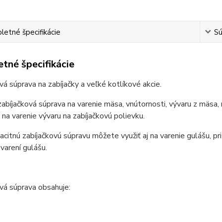
etné špecifikácie
Sú
tné špecifikácie
vá súprava na zabíjačky a veľké kotlíkové akcie.
zabíjačková súprava na varenie mäsa, vnútornosti, vývaru z mäsa, 
 na varenie vývaru na zabíjačkovú polievku.
citnú zabíjačkovú súpravu môžete využiť aj na varenie gulášu, pri
 varení gulášu.
vá súprava obsahuje: