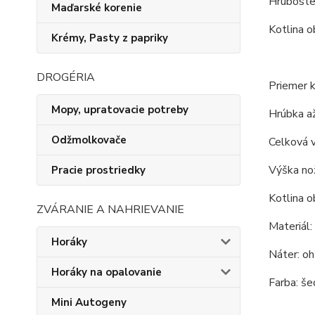
Hrubosten
Maďarské korenie
Kotlina o
Krémy, Pasty z papriky
DROGÉRIA
Priemer k
Mopy, upratovacie potreby
Hrúbka až
Odžmolkovače
Celková 
Výška nož
Pracie prostriedky
Kotlina o
ZVÁRANIE A NAHRIEVANIE
Materiál:
Horáky
Náter: o
Horáky na opalovanie
Farba: šed
Mini Autogeny