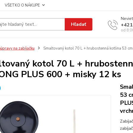
VŠETKO O NÁKUPE
Neviet
Hľadať
+421
od 8:0
úpravy na zabíjačku
Smaltovaný kotol 70 L + hrubostenná kotlina 53 
tovaný kotol 70 L + hrubostenn
NG PLUS 600 + misky 12 ks
Smal
53 c
PLUS
vrch
Zabíja
zabíja