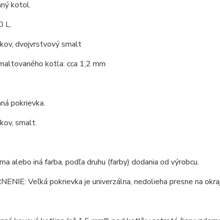
ný kotol.
0 L.
 kov, dvojvrstvový smalt
maltovaného kotla: cca 1,2 mm
ná pokrievka.
 kov, smalt.
erna alebo iná farba, podľa druhu (farby) dodania od výrobcu.
IE: Veľká pokrievka je univerzálna, nedolieha presne na okraj