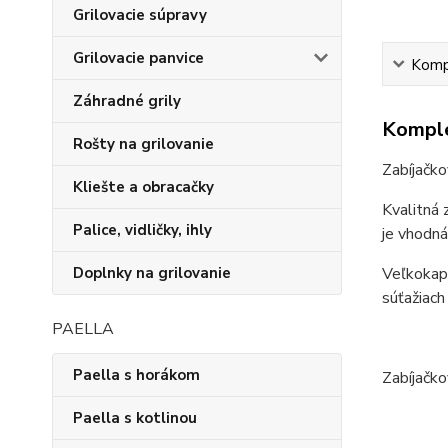
Grilovacie súpravy
Grilovacie panvice
Kompl
Záhradné grily
Komple
Rošty na grilovanie
Zabíjačko
Kliešte a obracačky
Kvalitná 
Palice, vidličky, ihly
je vhodná
Veľkokapa
Doplnky na grilovanie
súťažiach
PAELLA
Paella s horákom
Zabíjačko
Paella s kotlinou