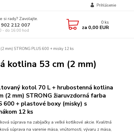
Prihlásenie
e si rady? Zavolajte.
0
ks
 902 212 007
za
0,00 EUR
0 - do 16:00 hod
cm (2 mm) STRONG PLUS 600 + misky 12 ks
á kotlina 53 cm (2 mm)
tovaný kotol 70 L + hrubostenná kotlina
m (2 mm) STRONG žiaruvzdorná farba
 600 + plastové boxy (misky) s
nákom 12 ks
čková súprava na zabíjačky a veľké kotlíkové akcie. Kvalitná
čková súprava na varenie mäsa, vnútornosti, vývaru z mäsa,