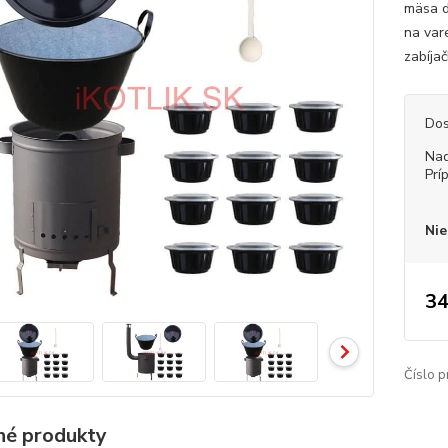
mäsa d
na var
zabíjač
Dos
Nad
Prí
Nie
34
Číslo p
é produkty