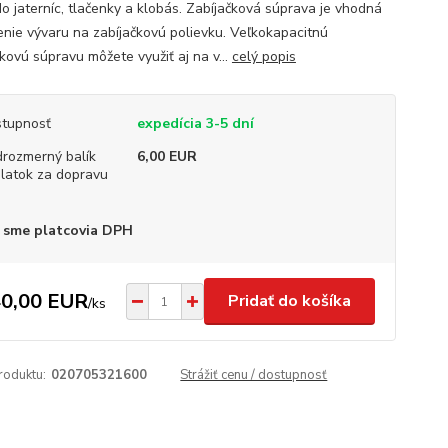
o jaterníc, tlačenky a klobás. Zabíjačková súprava je vhodná
enie vývaru na zabíjačkovú polievku. Veľkokapacitnú
kovú súpravu môžete využiť aj na v...
celý popis
tupnosť
expedícia 3-5 dní
rozmerný balík
6,00 EUR
platok za dopravu
 sme platcovia DPH
0,00 EUR
Pridať do košíka
/
ks
roduktu:
020705321600
Strážiť cenu / dostupnosť