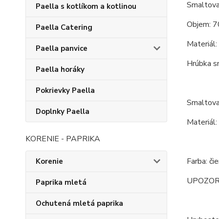
Smaltova
Paella s kotlíkom a kotlinou
Objem: 7
Paella Catering
Materiál:
Paella panvice
Hrúbka s
Paella horáky
Pokrievky Paella
Smaltova
Doplnky Paella
Materiál:
KORENIE - PAPRIKA
Farba: či
Korenie
UPOZORNEN
Paprika mletá
Ochutená mletá paprika