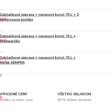
Zabíjačková súprava + nerezový kotol 70 L + 2
servírovacie kotlíky
Zabíjačková súprava + nerezový kotol 70 L +
štamperlíky
Zabíjačková súprava + nerezový kotol 70 L +
horák KEMPER
VÝHODNÉ CENY
VŠETKO SKLADOM
Kotlíky za nízke ceny
99 % držíme skladom