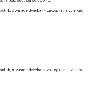
ou farbou, odolnou do 600 °C.
polník, otváracie dvierka (+ záklopka na dvierka).
polník, otváracie dvierka (+ záklopka na dvierka).