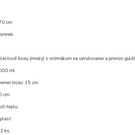
70 cm.
 smrek.
lastové boxy (misky) s vrchnákom na servírovanie a prenos guláš
000 ml.
iemer boxu: 15 cm.
5 cm.
či teplu.
 plast.
2 ks.