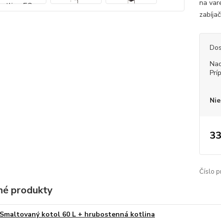
na var
zabíja
Dos
Nad
Prí
Nie
33
Číslo p
é produkty
Smaltovaný kotol 60 L + hrubostenná kotlina