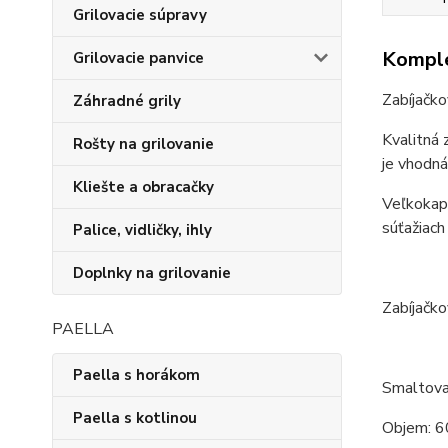
Grilovacie súpravy
Komple
Grilovacie panvice
Zabíjačko
Záhradné grily
Kvalitná 
Rošty na grilovanie
je vhodná
Kliešte a obracačky
Veľkokapa
súťažiach
Palice, vidličky, ihly
Doplnky na grilovanie
Zabíjačko
PAELLA
Paella s horákom
Smaltova
Paella s kotlinou
Objem: 6