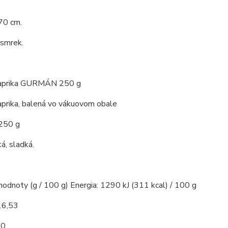
70 cm.
 smrek.
paprika GURMÁN 250 g
aprika, balená vo vákuovom obale
 250 g
á, sladká.
hodnoty (g / 100 g) Energia: 1290 kJ (311 kcal) / 100 g
16,53
10