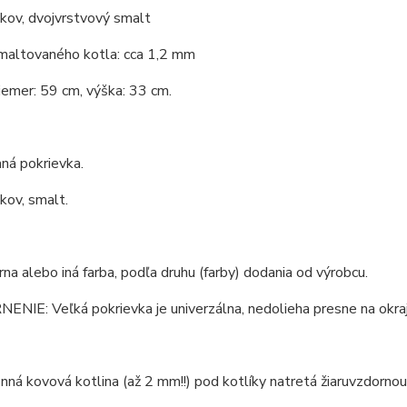
 kov, dvojvrstvový smalt
maltovaného kotla: cca 1,2 mm
iemer: 59 cm, výška: 33 cm.
ná pokrievka.
 kov, smalt.
erna alebo iná farba, podľa druhu (farby) dodania od výrobcu.
IE: Veľká pokrievka je univerzálna, nedolieha presne na okraj
ná kovová kotlina (až 2 mm!!) pod kotlíky natretá žiaruvzdornou