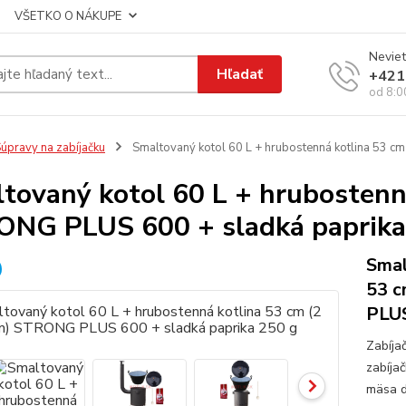
VŠETKO O NÁKUPE
Neviet
Hľadať
+421
od 8:0
úpravy na zabíjačku
Smaltovaný kotol 60 L + hrubostenná kotlina 53 
tovaný kotol 60 L + hrubostenn
NG PLUS 600 + sladká paprika
Smal
53 c
PLUS
Zabíja
zabíja
mäsa d