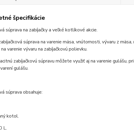
tné špecifikácie
vá súprava na zabíjačky a veľké kotlíkové akcie.
zabíjačková súprava na varenie mäsa, vnútornosti, vývaru z mäsa, 
 na varenie vývaru na zabíjačkovú polievku.
citnú zabíjačkovú súpravu môžete využiť aj na varenie gulášu, pri
 varení gulášu.
vá súprava obsahuje:
ný kotol.
0 L.