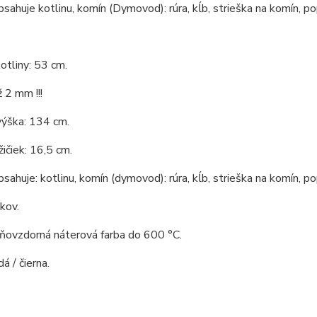
bsahuje kotlinu, komín (Dymovod): rúra, kĺb, strieška na komín, po
otliny: 53 cm.
 2 mm !!!
výška: 134 cm.
ičiek: 16,5 cm.
bsahuje: kotlinu, komín (dymovod): rúra, kĺb, strieška na komín, po
 kov.
hňovzdorná náterová farba do 600 °C.
á / čierna.