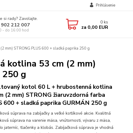
Prihlásenie
e si rady? Zavolajte.
0
ks
 902 212 007
za
0,00 EUR
0 - do 16:00 hod
cm (2 mm) STRONG PLUS 600 + sladká paprika 250 g
á kotlina 53 cm (2 mm)
 250 g
tovaný kotol 60 L + hrubostenná kotlina
m (2 mm) STRONG žiaruvzdorná farba
 600 + sladká paprika GURMÁN 250 g
čková súprava na zabíjačky a veľké kotlíkové akcie. Kvalitná
čková súprava na varenie mäsa, vnútornosti, vývaru z mäsa,
o jaterníc, tlačenky a klobás. Zabíjačková súprava je vhodná