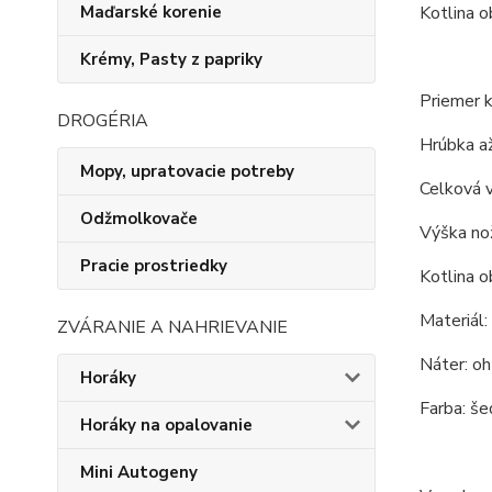
Maďarské korenie
Kotlina o
Krémy, Pasty z papriky
Priemer k
DROGÉRIA
Hrúbka až
Mopy, upratovacie potreby
Celková 
Odžmolkovače
Výška nož
Pracie prostriedky
Kotlina o
Materiál:
ZVÁRANIE A NAHRIEVANIE
Náter: o
Horáky
Farba: šed
Horáky na opalovanie
Mini Autogeny