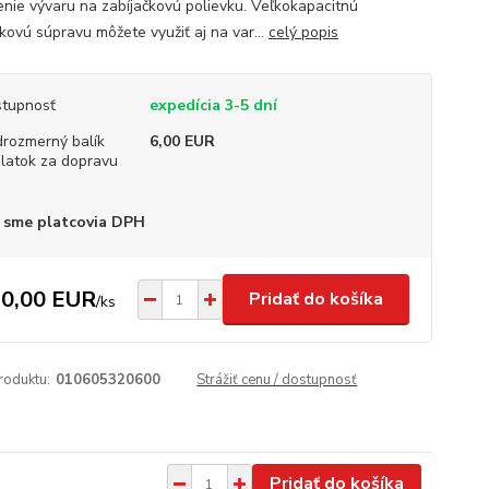
enie vývaru na zabíjačkovú polievku. Veľkokapacitnú
čkovú súpravu môžete využiť aj na var...
celý popis
tupnosť
expedícia 3-5 dní
rozmerný balík
6,00 EUR
platok za dopravu
 sme platcovia DPH
0,00 EUR
Pridať do košíka
/
ks
roduktu:
010605320600
Strážiť cenu / dostupnosť
Pridať do košíka