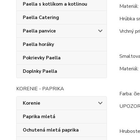
Paella s kotlíkom a kotlinou
Materiál:
Paella Catering
Hrúbka s
Paella panvice
Vrchný pr
Paella horáky
Smaltova
Pokrievky Paella
Materiál:
Doplnky Paella
KORENIE - PAPRIKA
Farba: či
Korenie
UPOZORNEN
Paprika mletá
Ochutená mletá paprika
Hrubosten