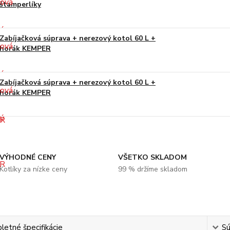
štamperlíky
Zabíjačková súprava + nerezový kotol 60 L +
horák KEMPER
Zabíjačková súprava + nerezový kotol 60 L +
horák KEMPER
VÝHODNÉ CENY
VŠETKO SKLADOM
Kotlíky za nízke ceny
99 % držíme skladom
etné špecifikácie
Sú