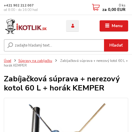
0
ks
+421 902 212 007
za
0,00 EUR
od 8:00 - do 16:00 hod
Menu
Hľadať
Úvod
Súpravy na zabíjačku
Zabíjačková súprava + nerezový kotol 60 L +
horák KEMPER
Zabíjačková súprava + nerezový
kotol 60 L + horák KEMPER