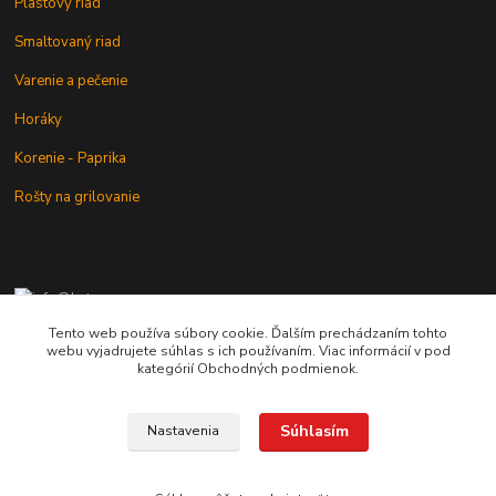
Plastový riad
Smaltovaný riad
Varenie a pečenie
Horáky
Korenie - Paprika
Rošty na grilovanie
+421 902 212 007
od 8:00 - do 16:00 hod
Tento web používa súbory cookie. Ďalším prechádzaním tohto
webu vyjadrujete súhlas s ich používaním. Viac informácií v pod
info@kotlik.sk
kategórií Obchodných podmienok.
Súhlasím
Nastavenia
Copyright © 2017-2027 MACSHOP.SK, všetky práva vyhradené..