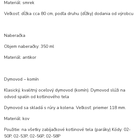
Materiál: smrek
Veľkosť: dĺžka cca 80 cm, podľa druhu (dĺžky) dodania od výrobcu
Naberačka
Objem naberačky: 350 ml
Materiál: antikor
Dymovod – komín
Klasický, kvalitný oceľový dymovod (komín). Dymovod slúži na
odvod spalín od kotlinového tela
Dymovod sa skladá s rúry a kolena. Veľkosť: priemer 118 mm.
Materiál: kov
Použitie: na všetky zabíjačkové kotlinové tela (paráky) Kódy: 02-
50P, 02-53P, 02-56P, 02-58P