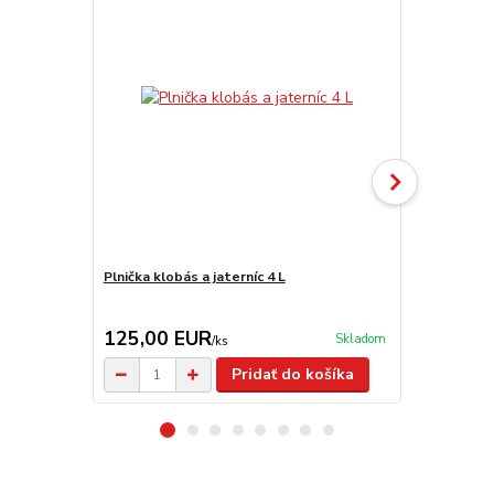
Plnička klobás a jaterníc 4 L
Nádoba na m
125,00 EUR
14,90 E
Skladom
/
ks
Pridať do košíka