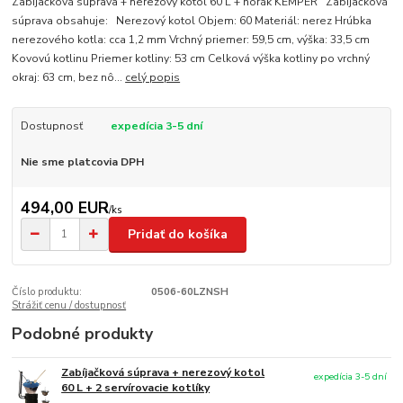
Zabíjačková súprava + nerezový kotol 60 L + horák KEMPER Zabíjačková
súprava obsahuje: Nerezový kotol Objem: 60 Materiál: nerez Hrúbka
nerezového kotla: cca 1,2 mm Vrchný priemer: 59,5 cm, výška: 33,5 cm
Kovovú kotlinu Priemer kotliny: 53 cm Celková výška kotliny po vrchný
okraj: 63 cm, bez nô...
celý popis
Dostupnosť
expedícia 3-5 dní
Nie sme platcovia DPH
494,00 EUR
/
ks
Pridať do košíka
Číslo produktu:
0506-60LZNSH
Strážiť cenu / dostupnosť
Podobné produkty
Zabíjačková súprava + nerezový kotol
expedícia 3-5 dní
60 L + 2 servírovacie kotlíky