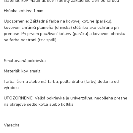
Materiál: kov. Materiál: kov. Natretý základnou čiernou farbou
Hrúbka kotliny: 1 mm
Upozornenie: Základná farba na kovovej kotline (paráku),
kovovom chrániči plameňa (ohniska) slúži iba ako ochrana pri
prenose. Pri prvom používaní kotliny (paráku) a kovovom ohnisku
sa farba odstráni (tzv. spáli)
Smaltovaná pokrievka
Materiál: kov, smalt
Farba: čierna alebo iná farba, podľa druhu (farby) dodania od
výrobcu
UPOZORNENIE: Veľká pokrievka je univerzálna, nedolieha presne
na okrajové sedlo kotla alebo kotlíka
Varecha