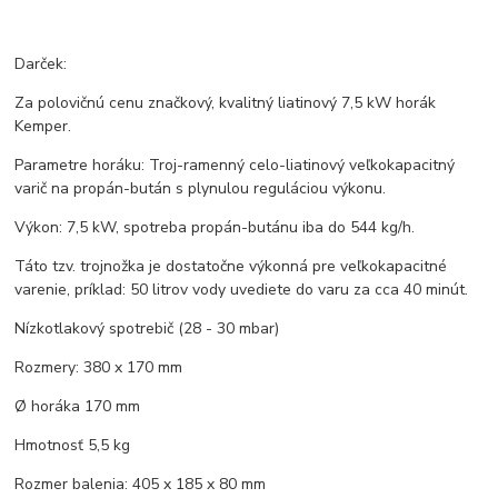
Darček:
Za polovičnú cenu značkový, kvalitný liatinový 7,5 kW horák
Kemper.
Parametre horáku: Troj-ramenný celo-liatinový veľkokapacitný
varič na propán-bután s plynulou reguláciou výkonu.
Výkon: 7,5 kW, spotreba propán-butánu iba do 544 kg/h.
Táto tzv. trojnožka je dostatočne výkonná pre veľkokapacitné
varenie, príklad: 50 litrov vody uvediete do varu za cca 40 minút.
Nízkotlakový spotrebič (28 - 30 mbar)
Rozmery: 380 x 170 mm
Ø horáka 170 mm
Hmotnosť 5,5 kg
Rozmer balenia: 405 x 185 x 80 mm