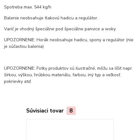
Spotreba max. 544 kg/h
Balenie neobsahuje tlakovú hadicu a regulátor.
Varič je vhodný špeciálne pod špeciálne panvice a woky.
UPOZORNENIE: Horák neobsahuje hadicu, spony a regulátor (nie
je súčasťou balenia)
UPOZORNENIE: Fotky produktov sú ilustračné, môžu sa líšiť napr.
šírkou, výškou, hrúbkou materiálu, farbou, iný typ a veľkosť
pokrievky atď.
Súvisiaci tovar
8
TOP produkt