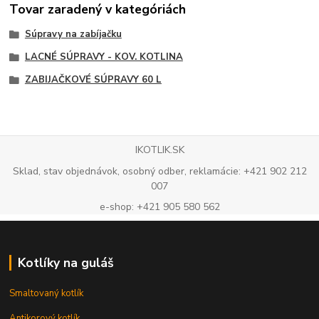
Tovar zaradený v kategóriách
Súpravy na zabíjačku
LACNÉ SÚPRAVY - KOV. KOTLINA
ZABIJAČKOVÉ SÚPRAVY 60 L
IKOTLIK.SK
Sklad, stav objednávok, osobný odber, reklamácie: +421 902 212
007
e-shop: +421 905 580 562
Kotlíky na guláš
Smaltovaný kotlík
Antikorový kotlík