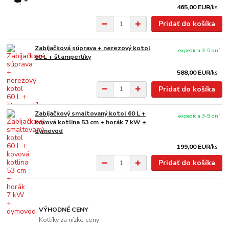
465,00 EUR
/
ks
Pridať do košíka
Zabíjačková súprava + nerezový kotol
expedícia 3-5 dní
60 L + štamperlíky
588,00 EUR
/
ks
Pridať do košíka
Zabíjačkový smaltovaný kotol 60 L +
expedícia 3-5 dní
kovová kotlina 53 cm + horák 7 kW +
dymovod
199,00 EUR
/
ks
Pridať do košíka
VÝHODNÉ CENY
Kotlíky za nízke ceny