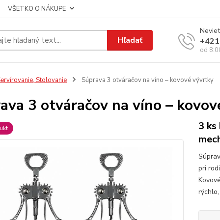
VŠETKO O NÁKUPE
Neviet
Hľadať
+421
od 8:0
ervírovanie, Stolovanie
Súprava 3 otváračov na víno – kovové vývrtky
ava 3 otváračov na víno – kovov
3 ks
ukt
mec
Súprav
pri rod
Kovové
rýchlo