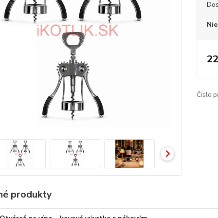
Dos
Nie
22
Číslo p
é produkty