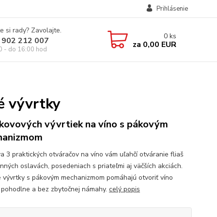
Prihlásenie
e si rady? Zavolajte.
0
ks
 902 212 007
za
0,00 EUR
0 - do 16:00 hod
é vývrtky
 kovových vývrtiek na víno s pákovým
hanizmom
a 3 praktických otváračov na víno vám uľahčí otváranie fliaš
inných oslavách, posedeniach s priateľmi aj väčších akciách.
 vývrtky s pákovým mechanizmom pomáhajú otvoriť víno
, pohodlne a bez zbytočnej námahy.
celý popis