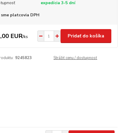
tupnosť
expedícia 3-5 dní
 sme platcovia DPH
,00 EUR
Pridať do košíka
/
ks
roduktu:
9245823
Strážiť cenu / dostupnosť