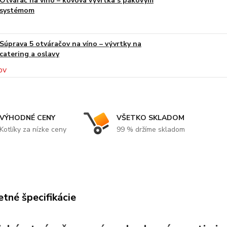
Otvárač na víno – kovová vývrtka s pákovým
systémom
Súprava 5 otváračov na víno – vývrtky na
catering a oslavy
VÝHODNÉ CENY
VŠETKO SKLADOM
Kotlíky za nízke ceny
99 % držíme skladom
tné špecifikácie