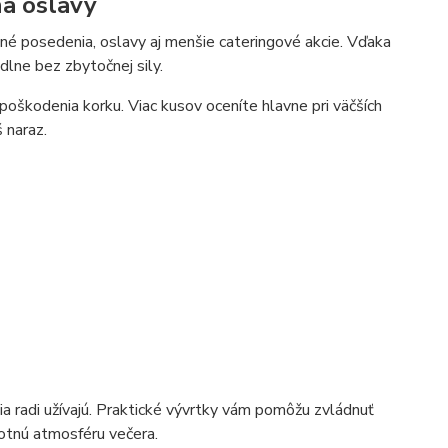
na oslavy
né posedenia, oslavy aj menšie cateringové akcie. Vďaka
lne bez zbytočnej sily.
poškodenia korku. Viac kusov oceníte hlavne pri väčších
š naraz.
dia radi užívajú. Praktické vývrtky vám pomôžu zvládnuť
motnú atmosféru večera.