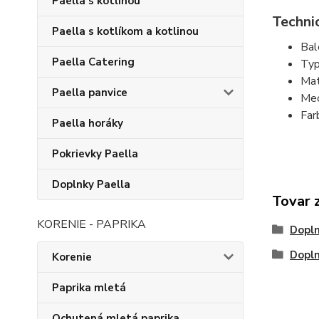
Paella s kotlinou
Techni
Paella s kotlíkom a kotlinou
Bal
Paella Catering
Typ
Mat
Paella panvice
Mec
Far
Paella horáky
Pokrievky Paella
Doplnky Paella
Tovar 
KORENIE - PAPRIKA
Dopln
Dopl
Korenie
Paprika mletá
Ochutená mletá paprika