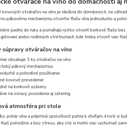
ické otvárače na víno do domácnosti aj 
 kovových otváračov na víno je ideálna do domácnosti, na záhrad
mu pákovému mechanizmu otvoríte fľašu vína jednoducho a pohod
obre padnú do ruky a pomáhajú rýchlo otvoriť korkové fľaše bez 
grilovaní alebo rodinných stretnutiach, kde treba otvoriť viac flia
 súpravy otváračov na víno
enie obsahuje 3 ks otváračov na víno
ktický pákový mechanizmus
noduché a pohodlné používanie
né kovové prevedenie
dné na korkové uzávery
álne na oslavy, posedenia aj catering
vá atmosféra pri stole
lo, pohár vína a príjemná spoločnosť patria k chvíľam, ktoré si ľu
 fliaš pohodlne a bez stresu, aby ste si mohli viac vychutnať sa