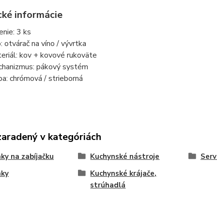
cké informácie
enie: 3 ks
: otvárač na víno / vývrtka
eriál: kov + kovové rukoväte
hanizmus: pákový systém
ba: chrómová / strieborná
zaradený v kategóriách
ky na zabíjačku
Kuchynské nástroje
Serv
nky
Kuchynské krájače,
strúhadlá