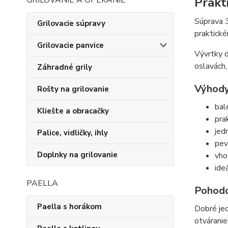
Prakt
GRILOVANIE A OPEKANIE
Súprava 3
Grilovacie súpravy
praktické
Grilovacie panvice
Vývrtky d
oslavách, 
Záhradné grily
Výhody
Rošty na grilovanie
bal
Kliešte a obracačky
pra
jed
Palice, vidličky, ihly
pev
Doplnky na grilovanie
vho
ide
PAELLA
Pohodo
Paella s horákom
Dobré jed
otváranie