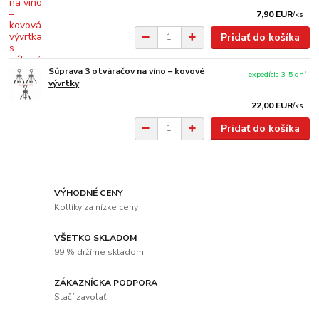
7,90 EUR
/
ks
Pridať do košíka
Súprava 3 otváračov na víno – kovové
expedícia 3-5 dní
vývrtky
22,00 EUR
/
ks
Pridať do košíka
VÝHODNÉ CENY
Kotlíky za nízke ceny
VŠETKO SKLADOM
99 % držíme skladom
ZÁKAZNÍCKA PODPORA
Stačí zavolať