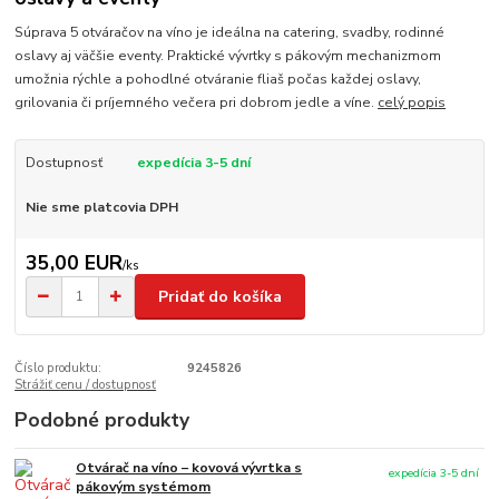
Súprava 5 otváračov na víno je ideálna na catering, svadby, rodinné
oslavy aj väčšie eventy. Praktické vývrtky s pákovým mechanizmom
umožnia rýchle a pohodlné otváranie fliaš počas každej oslavy,
grilovania či príjemného večera pri dobrom jedle a víne.
celý popis
Dostupnosť
expedícia 3-5 dní
Nie sme platcovia DPH
35,00 EUR
/
ks
Pridať do košíka
Číslo produktu:
9245826
Strážiť cenu / dostupnosť
Podobné produkty
Otvárač na víno – kovová vývrtka s
expedícia 3-5 dní
pákovým systémom