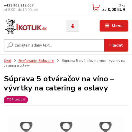
0
ks
+421 902 212 007
za
0,00 EUR
od 8:00 - do 16:00 hod
Menu
Hľadať
Úvod
Servírovanie, Stolovanie
Súprava 5 otváračov na víno – vývrtky na
catering a oslavy
Súprava 5 otváračov na víno –
vývrtky na catering a oslavy
TOP produkt