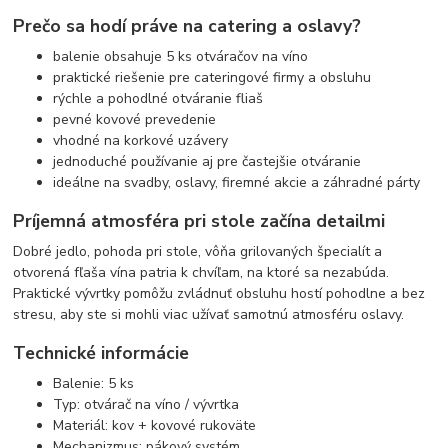
Prečo sa hodí práve na catering a oslavy?
balenie obsahuje 5 ks otváračov na víno
praktické riešenie pre cateringové firmy a obsluhu
rýchle a pohodlné otváranie fliaš
pevné kovové prevedenie
vhodné na korkové uzávery
jednoduché používanie aj pre častejšie otváranie
ideálne na svadby, oslavy, firemné akcie a záhradné párty
Príjemná atmosféra pri stole začína detailmi
Dobré jedlo, pohoda pri stole, vôňa grilovaných špecialít a
otvorená fľaša vína patria k chvíľam, na ktoré sa nezabúda.
Praktické vývrtky pomôžu zvládnuť obsluhu hostí pohodlne a bez
stresu, aby ste si mohli viac užívať samotnú atmosféru oslavy.
Technické informácie
Balenie: 5 ks
Typ: otvárač na víno / vývrtka
Materiál: kov + kovové rukoväte
Mechanizmus: pákový systém