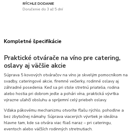
RÝCHLE DODANIE
Doručenie do 3 až 5 dní
Kompletné špecifikácie
Praktické otvárače na víno pre catering,
oslavy aj väčšie akcie
Súprava 5 kovových otváračov na víno je skvelým pomocníkom na
svadby, cateringové akcie, firemné večierky, rodinné oslavy aj
záhradné posedenia. Keď sa pri stole stretnú priatelia, rodina
alebo hostia pri dobrom jedle a pohári vína, praktická vývrtka
výrazne uľahčí obsluhu a spríjemní celý priebeh oslavy.
Vďaka pákovému mechanizmu otvoríte fľašu rýchlo, pohodlne a
bez zbytočnej námahy. Súprava viacerých vývrtiek je ideálna
hlavne tam, kde sa otvára viac fliaš naraz – pri cateringu,
eventoch alebo väčších rodinných stretnutiach.