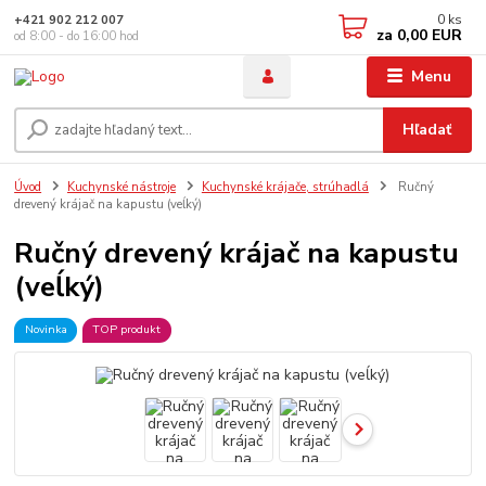
0
ks
+421 902 212 007
za
0,00 EUR
od 8:00 - do 16:00 hod
Menu
Hľadať
Úvod
Kuchynské nástroje
Kuchynské krájače, strúhadlá
Ručný
drevený krájač na kapustu (veĺký)
Ručný drevený krájač na kapustu
(veĺký)
Novinka
TOP produkt