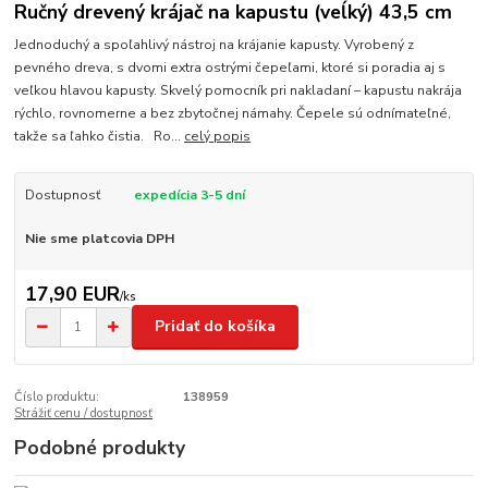
Ručný drevený krájač na kapustu (veĺký) 43,5 cm
Jednoduchý a spoľahlivý nástroj na krájanie kapusty. Vyrobený z
pevného dreva, s dvomi extra ostrými čepeľami, ktoré si poradia aj s
veľkou hlavou kapusty. Skvelý pomocník pri nakladaní – kapustu nakrája
rýchlo, rovnomerne a bez zbytočnej námahy. Čepele sú odnímateľné,
takže sa ľahko čistia. Ro...
celý popis
Dostupnosť
expedícia 3-5 dní
Nie sme platcovia DPH
17,90 EUR
/
ks
Pridať do košíka
Číslo produktu:
138959
Strážiť cenu / dostupnosť
Podobné produkty