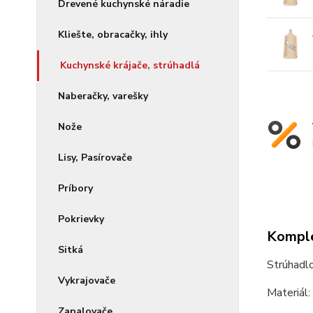
Drevené kuchynské náradie
Kliešte, obracačky, ihly
Kuchynské krájače, strúhadlá
Naberačky, varešky
Nože
Lisy, Pasírovače
Príbory
Pokrievky
Komple
Sitká
Strúhadlo
Vykrajovače
Materiál:
Zapalovače