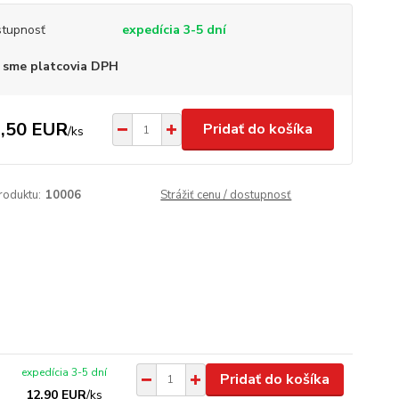
tupnosť
expedícia 3-5 dní
 sme platcovia DPH
,50 EUR
Pridať do košíka
/
ks
roduktu:
10006
Strážiť cenu / dostupnosť
expedícia 3-5 dní
Pridať do košíka
12,90 EUR
/
ks