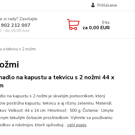
Prihlásenie
e si rady? Zavolajte.
0
ks
 902 212 007
za
0,00 EUR
0 - do 16:00 hod
 a tekvicu s 2 nožmi
nožmi
hadlo na kapustu a tekvicu s 2 nožmi 44 x
cm
dlo na kapustu s 2 nožmi je skvelým pomocníkom, ktorý
tne postrúha kapustu, tekvicu a aj rôznu zeleninu. Materiál:
 kov. Veľkosť: 44 x 14 cm. Hmotnosť : 500 g. Čistenie: Umyte
lnym tekutým čistiacim prostriedkom. Vyhnite sa používaniu
edkov a nástrojov, ktoré spôsobuj...
celý popis