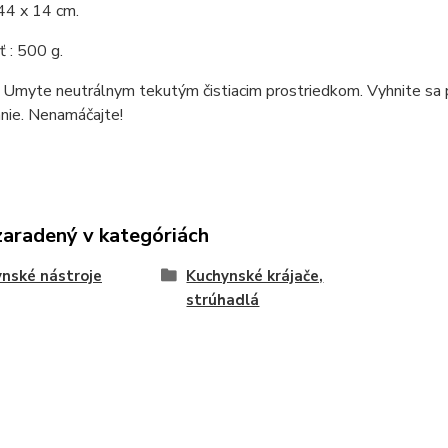
44 x 14 cm.
 : 500 g.
 Umyte neutrálnym tekutým čistiacim prostriedkom. Vyhnite sa p
nie. Nenamáčajte!
zaradený v kategóriách
nské nástroje
Kuchynské krájače,
strúhadlá