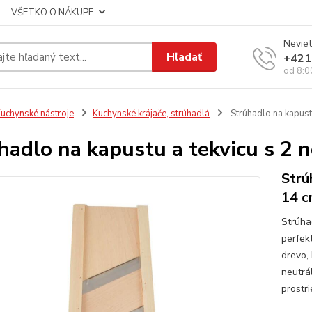
VŠETKO O NÁKUPE
Neviet
Hľadať
+421
od 8:0
uchynské nástroje
Kuchynské krájače, strúhadlá
Strúhadlo na kapustu
hadlo na kapustu a tekvicu s 2 
Strú
14 
Strúha
perfek
drevo,
neutrá
prostri