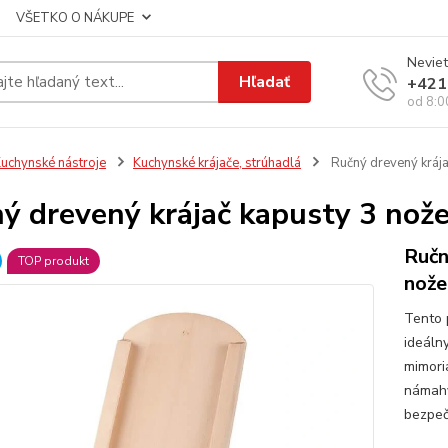
VŠETKO O NÁKUPE
Neviet
Hľadať
+421
od 8:0
uchynské nástroje
Kuchynské krájače, strúhadlá
Ručný drevený krája
ý drevený krájač kapusty 3 nože
Ručn
TOP produkt
nože
Tento 
ideáln
mimori
námahy.
bezpeč