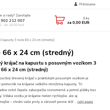
Prihlásenie
e si rady? Zavolajte.
0
ks
 902 212 007
za
0,00 EUR
0 - do 16:00 hod
č kapusty 3 nože 66 x 24 cm (stredný)
 66 x 24 cm (stredný)
ý krájač na kapustu s posuvným vozíkom 3
 66 x 24 cm (stredný)
poctivý drevený krájač s praktickým posuvným vozíkom je
y pomocník na krájanie veľkého množstva kapusty. Tri
adne ostré čepele zabezpečia rovnomerné a jemné plátky bez
 Vďaka vozíku je krájanie nielen rýchlejšie, ale aj
nejšie – chráni vaše prsty a zároveň pevne drží ...
celý popis