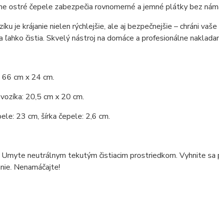
ne ostré čepele zabezpečia rovnomerné a jemné plátky bez nám
íku je krájanie nielen rýchlejšie, ale aj bezpečnejšie – chráni vaš
 ľahko čistia. Skvelý nástroj na domáce a profesionálne nakladan
 66 cm x 24 cm.
vozíka: 20,5 cm x 20 cm.
ele: 23 cm, šírka čepele: 2,6 cm.
 Umyte neutrálnym tekutým čistiacim prostriedkom. Vyhnite sa p
nie. Nenamáčajte!