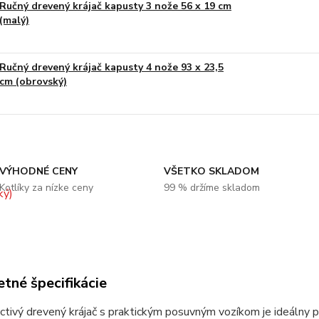
Ručný drevený krájač kapusty 3 nože 56 x 19 cm
(malý)
Ručný drevený krájač kapusty 4 nože 93 x 23,5
cm (obrovský)
VÝHODNÉ CENY
VŠETKO SKLADOM
Kotlíky za nízke ceny
99 % držíme skladom
tné špecifikácie
tivý drevený krájač s praktickým posuvným vozíkom je ideálny p