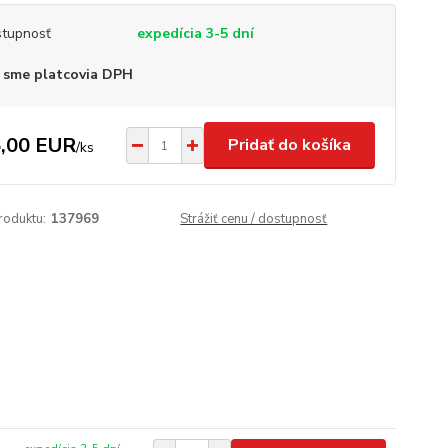
tupnosť
expedícia 3-5 dní
 sme platcovia DPH
,00 EUR
Pridať do košíka
/
ks
roduktu:
137969
Strážiť cenu / dostupnosť