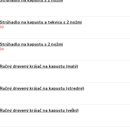
Strúhadlo na kapustu s 2 nožmi
Strúhadlo na kapustu a tekvicu s 2 nožmi
Strúhadlo na kapustu s 2 nožmi
Ručný drevený krájač na kapustu (malý)
Ručný drevený krájač na kapustu (stredný)
Ručný drevený krájač na kapustu (veĺký)