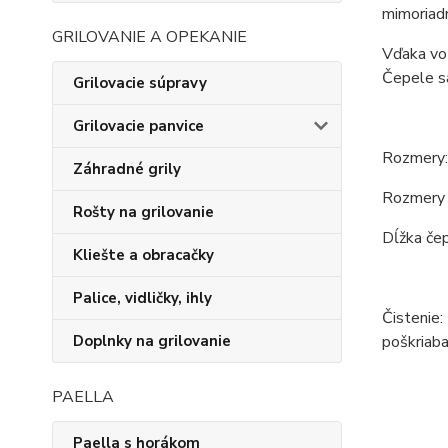
mimoriad
GRILOVANIE A OPEKANIE
Vďaka voz
Čepele sa
Grilovacie súpravy
Grilovacie panvice
Rozmery:
Záhradné grily
Rozmery 
Rošty na grilovanie
Dĺžka čep
Kliešte a obracačky
Palice, vidličky, ihly
Čistenie:
poškriaba
Doplnky na grilovanie
PAELLA
Paella s horákom