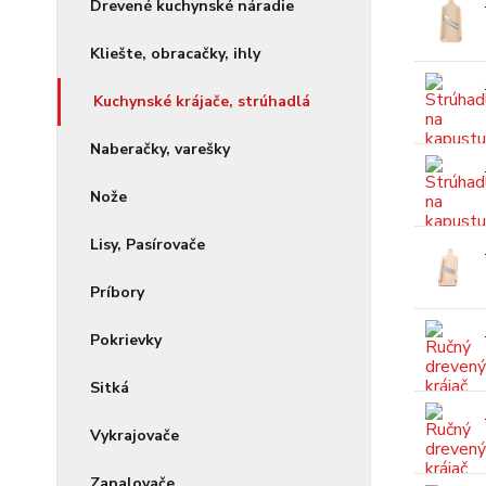
Drevené kuchynské náradie
Kliešte, obracačky, ihly
Kuchynské krájače, strúhadlá
Naberačky, varešky
Nože
Lisy, Pasírovače
Príbory
Pokrievky
Sitká
Vykrajovače
Zapalovače