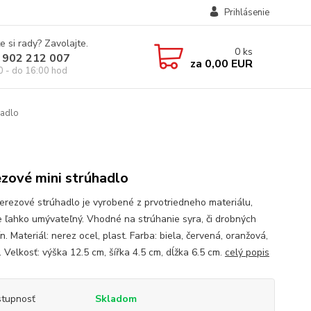
Prihlásenie
e si rady? Zavolajte.
0
ks
 902 212 007
za
0,00 EUR
0 - do 16:00 hod
hadlo
zové mini strúhadlo
erezové strúhadlo je vyrobené z prvotriedneho materiálu,
je ľahko umývateľný. Vhodné na strúhanie syra, či drobných
n. Materiál: nerez ocel, plast. Farba: biela, červená, oranžová,
 Velkosť: výška 12.5 cm, šířka 4.5 cm, dĺžka 6.5 cm.
celý popis
tupnosť
Skladom