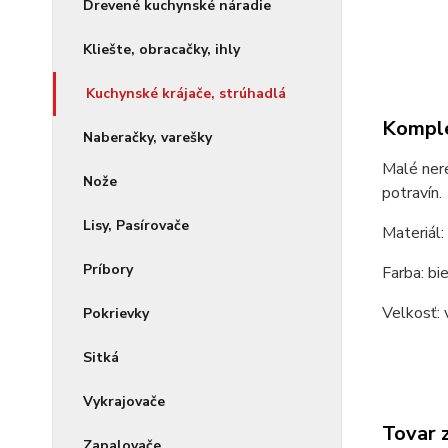
Drevené kuchynské náradie
Kliešte, obracačky, ihly
Kuchynské krájače, strúhadlá
Komple
Naberačky, varešky
Malé nere
Nože
potravín.
Lisy, Pasírovače
Materiál:
Príbory
Farba: bi
Velkosť: 
Pokrievky
Sitká
Vykrajovače
Tovar 
Zapalovače