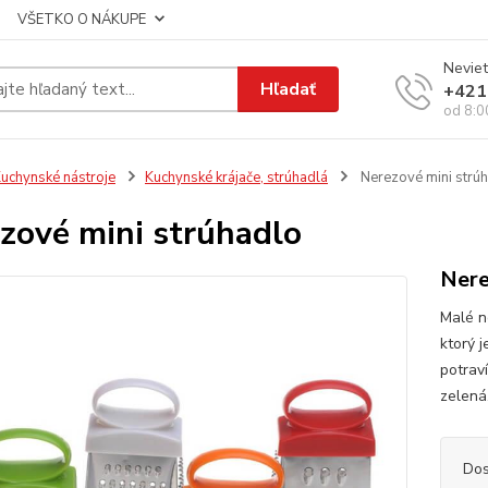
VŠETKO O NÁKUPE
Neviet
Hľadať
+421
od 8:0
uchynské nástroje
Kuchynské krájače, strúhadlá
Nerezové mini strú
zové mini strúhadlo
Nere
Malé n
ktorý 
potraví
zelená.
Dos