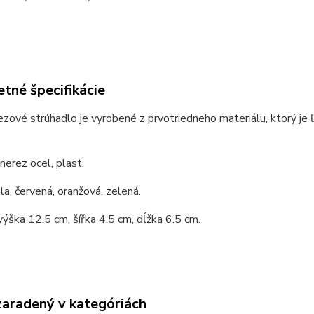
tné špecifikácie
zové strúhadlo je vyrobené z prvotriedneho materiálu, ktorý je 
 nerez ocel, plast.
ela, červená, oranžová, zelená.
výška 12.5 cm, šířka 4.5 cm, dĺžka 6.5 cm.
zaradený v kategóriách