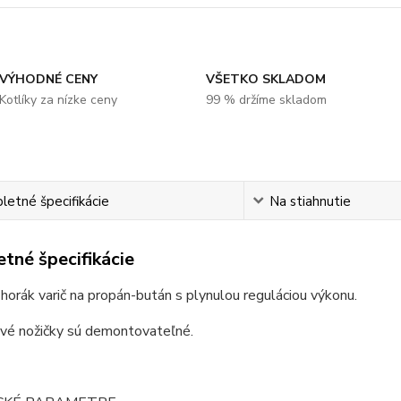
VÝHODNÉ CENY
VŠETKO SKLADOM
Kotlíky za nízke ceny
99 % držíme skladom
etné špecifikácie
Na stiahnutie
tné špecifikácie
 horák varič na propán-bután s plynulou reguláciou výkonu.
nové nožičky sú demontovateľné.