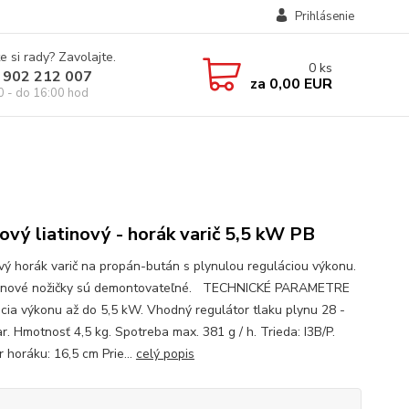
Prihlásenie
e si rady? Zavolajte.
0
ks
 902 212 007
za
0,00 EUR
0 - do 16:00 hod
ový liatinový - horák varič 5,5 kW PB
ový horák varič na propán-bután s plynulou reguláciou výkonu.
atinové nožičky sú demontovateľné. TECHNICKÉ PARAMETRE
cia výkonu až do 5,5 kW. Vhodný regulátor tlaku plynu 28 -
r. Hmotnosť 4,5 kg. Spotreba max. 381 g / h. Trieda: I3B/P.
 horáku: 16,5 cm Prie...
celý popis