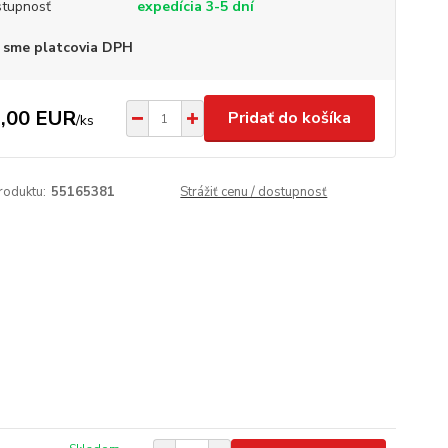
tupnosť
expedícia 3-5 dní
 sme platcovia DPH
,00 EUR
Pridať do košíka
/
ks
roduktu:
55165381
Strážiť cenu / dostupnosť