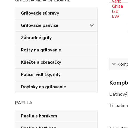
GRILOVANIE A OPEKANIE
Grilovacie súpravy
Grilovacie panvice
Záhradné grily
Rošty na grilovanie
Kliešte a obracačky
Kompl
Palice, vidličky, ihly
Komple
Doplnky na grilovanie
Liatinový
PAELLA
Tri liati
Paella s horákom