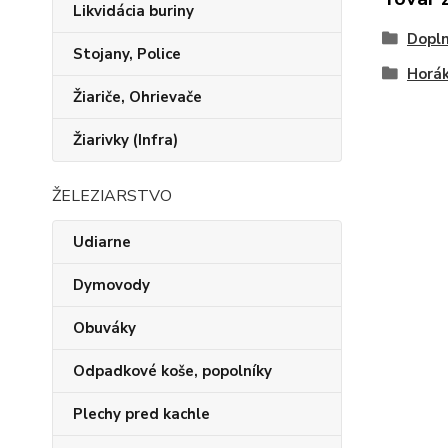
Likvidácia buriny
Dopln
Stojany, Police
Horák
Žiariče, Ohrievače
Žiarivky (Infra)
ŽELEZIARSTVO
Udiarne
Dymovody
Obuváky
Odpadkové koše, popolníky
Plechy pred kachle