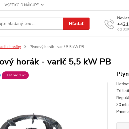
VŠETKO O NÁKUPE
Neviet
Hľadať
+421
od 8:0
aella horáky
Plynový horák - varič 5,5 kW PB
ový horák - varič 5,5 kW PB
Plyn
TOP produkt
Liatin
Tri li
Regulá
30 mba
Priemer