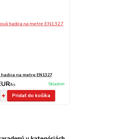
 hadica na metre EN1327
EUR
Skladom
/
ks
Pridať do košíka
zaradený v kategóriách