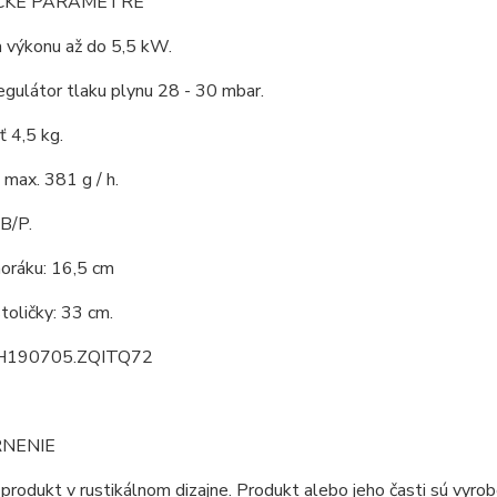
CKÉ PARAMETRE
a výkonu až do 5,5 kW.
gulátor tlaku plynu 28 - 30 mbar.
 4,5 kg.
max. 381 g / h.
3B/P.
horáku: 16,5 cm
toličky: 33 cm.
H190705.ZQITQ72
NENIE
produkt v rustikálnom dizajne. Produkt alebo jeho časti sú vyrob