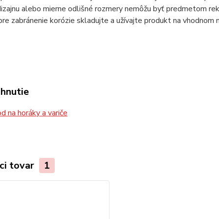
izajnu alebo mierne odlišné rozmery nemôžu byť predmetom rekla
pre zabránenie korózie skladujte a užívajte produkt na vhodnom 
ahnutie
 na horáky a variče
ci tovar
1