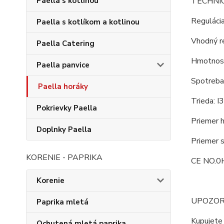
TECHNI
Paella s kotlinou
Reguláci
Paella s kotlíkom a kotlinou
Vhodný re
Paella Catering
Hmotnosť
Paella panvice
Spotreba 
Paella horáky
Trieda: I
Pokrievky Paella
Priemer 
Doplnky Paella
Priemer s
KORENIE - PAPRIKA
CE NO.0
Korenie
UPOZOR
Paprika mletá
Kupujete 
Ochutená mletá paprika