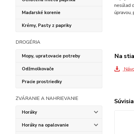
nesúlad d
úpravou, 
Maďarské korenie
Krémy, Pasty z papriky
DROGÉRIA
Na sti
Mopy, upratovacie potreby
Návod
Odžmolkovače
Pracie prostriedky
ZVÁRANIE A NAHRIEVANIE
Súvisia
Horáky
Horáky na opalovanie