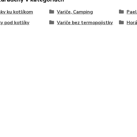
ky ku kotlíkom
Variče, Camping
Pael
y pod kotlíky
Variče bez termopojistky
Horá