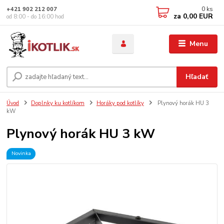
0
ks
+421 902 212 007
za
0,00 EUR
od 8:00 - do 16:00 hod
Menu
Hľadať
Úvod
Doplnky ku kotlíkom
Horáky pod kotlíky
Plynový horák HU 3
kW
Plynový horák HU 3 kW
Novinka