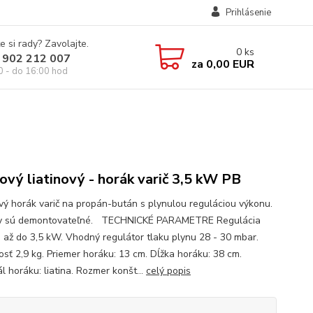
Prihlásenie
e si rady? Zavolajte.
0
ks
 902 212 007
za
0,00 EUR
0 - do 16:00 hod
ový liatinový - horák varič 3,5 kW PB
ový horák varič na propán-bután s plynulou reguláciou výkonu.
ky sú demontovateľné. TECHNICKÉ PARAMETRE Regulácia
 až do 3,5 kW. Vhodný regulátor tlaku plynu 28 - 30 mbar.
sť 2,9 kg. Priemer horáku: 13 cm. Dĺžka horáku: 38 cm.
l horáku: liatina. Rozmer konšt...
celý popis