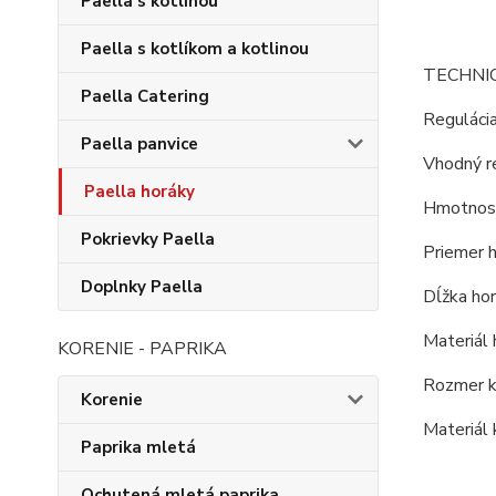
Paella s kotlinou
Paella s kotlíkom a kotlinou
TECHNI
Paella Catering
Reguláci
Paella panvice
Vhodný re
Paella horáky
Hmotnosť
Pokrievky Paella
Priemer h
Doplnky Paella
Dĺžka hor
Materiál h
KORENIE - PAPRIKA
Rozmer k
Korenie
Materiál 
Paprika mletá
Ochutená mletá paprika