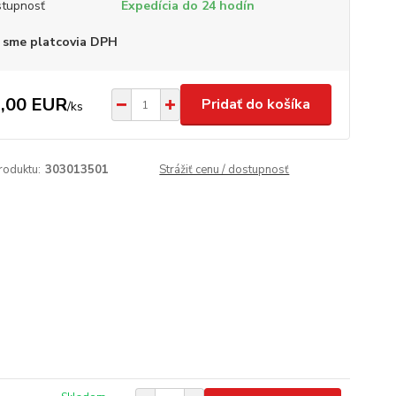
tupnosť
Expedícia do 24 hodín
 sme platcovia DPH
,00 EUR
Pridať do košíka
/
ks
roduktu:
303013501
Strážiť cenu / dostupnosť