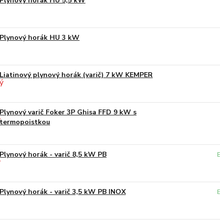
Plynový horák HU 5,5 kW
Plynový horák HU 3 kW
Liatinový plynový horák (varič) 7 kW KEMPER
Plynový varič Foker 3P Ghisa FFD 9 kW s
termopoistkou
Plynový horák - varič 8,5 kW PB
Plynový horák - varič 3,5 kW PB INOX