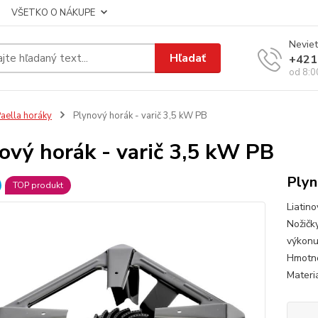
VŠETKO O NÁKUPE
Neviet
Hľadať
+421
od 8:0
aella horáky
Plynový horák - varič 3,5 kW PB
ový horák - varič 3,5 kW PB
Plyn
TOP produkt
Liatin
Nožič
výkonu
Hmotno
Materiá