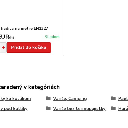
 hadica na metre EN1327
EUR
Skladom
/
ks
Pridať do košíka
zaradený v kategóriách
ky ku kotlíkom
Variče, Camping
Pael
y pod kotlíky
Variče bez termopojistky
Horá