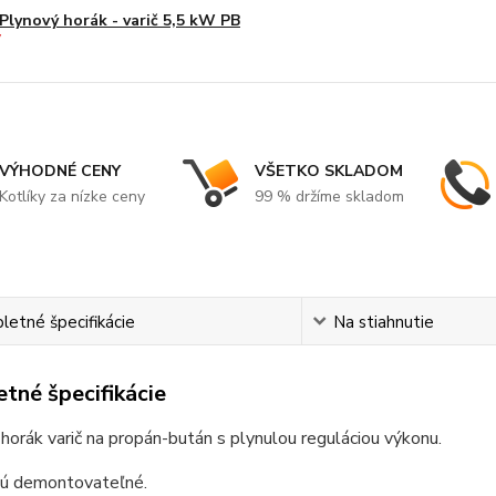
Plynový horák - varič 5,5 kW PB
VÝHODNÉ CENY
VŠETKO SKLADOM
Kotlíky za nízke ceny
99 % držíme skladom
etné špecifikácie
Na stiahnutie
tné špecifikácie
 horák varič na propán-bután s plynulou reguláciou výkonu.
sú demontovateľné.