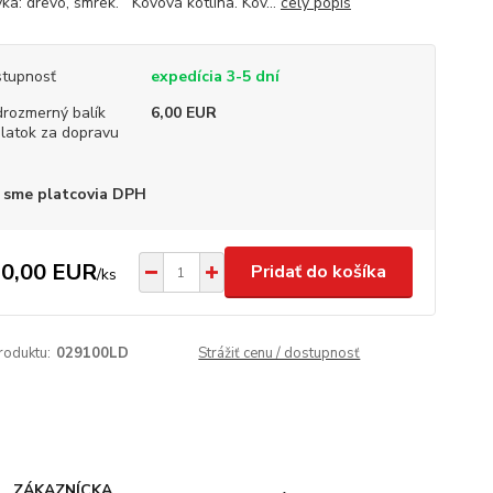
vka: drevo, smrek. Kovová kotlina. Kov...
celý popis
tupnosť
expedícia 3-5 dní
rozmerný balík
6,00 EUR
platok za dopravu
 sme platcovia DPH
0,00 EUR
Pridať do košíka
/
ks
roduktu:
029100LD
Strážiť cenu / dostupnosť
ZÁKAZNÍCKA