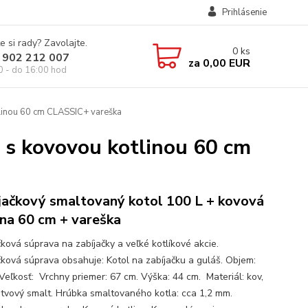
Prihlásenie
e si rady? Zavolajte.
0
ks
 902 212 007
za
0,00 EUR
0 - do 16:00 hod
tlinou 60 cm CLASSIC+ vareška
 s kovovou kotlinou 60 cm
jačkový smaltovaný kotol 100 L + kovová
ina 60 cm + vareška
čková súprava na zabíjačky a veľké kotlíkové akcie.
čková súprava obsahuje: Kotol na zabíjačku a guláš. Objem:
 Veľkosť: Vrchny priemer: 67 cm. Výška: 44 cm. Materiál: kov,
stvový smalt. Hrúbka smaltovaného kotla: cca 1,2 mm.