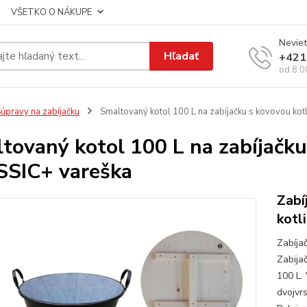
VŠETKO O NÁKUPE
Neviet
Hľadať
+421
od 8:0
úpravy na zabíjačku
Smaltovaný kotol 100 L na zabíjačku s kovovou ko
tovaný kotol 100 L na zabíjačku
SIC+ vareška
Zabí
kotl
Zabíja
Zabija
100 L.
dvojvr