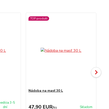
TOP produkt
Nádoba na masť 30 L
An
edícia 3-5
47,90 EUR
1
dní
Skladom
/
ks