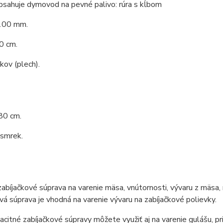
bsahuje dymovod na pevné palivo: rúra s kĺbom
100 mm.
0 cm.
 kov (plech).
80 cm.
 smrek.
zabíjačkové súprava na varenie mäsa, vnútornosti, vývaru z mäsa, 
vá súprava je vhodná na varenie vývaru na zabíjačkové polievky.
citné zabíjačkové súpravy môžete využiť aj na varenie gulášu, pri