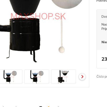
Pokrie
Dos
Nad
Prí
Nie
23
Číslo p