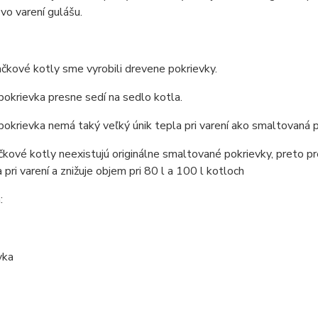
 vo varení gulášu.
ačkové kotly sme vyrobili drevene pokrievky.
okrievka presne sedí na sedlo kotla.
okrievka nemá taký veľký únik tepla pri varení ako smaltovaná p
čkové kotly neexistujú originálne smaltované pokrievky, preto pr
a pri varení a znižuje objem pri 80 l a 100 l kotloch
: