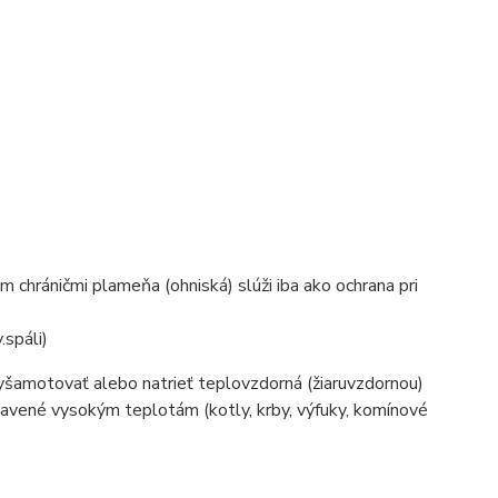
 chráničmi plameňa (ohniská) slúži iba ako ochrana pri
.spáli)
yšamotovať alebo natrieť teplovzdorná (žiaruvzdornou)
tavené vysokým teplotám (kotly, krby, výfuky, komínové