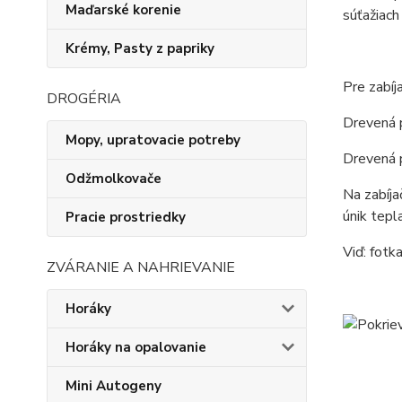
Maďarské korenie
súťažiach
Krémy, Pasty z papriky
Pre zabíj
DROGÉRIA
Drevená p
Mopy, upratovacie potreby
Drevená p
Odžmolkovače
Na zabíja
únik tepl
Pracie prostriedky
Viď: fotka
ZVÁRANIE A NAHRIEVANIE
Horáky
Horáky na opalovanie
Mini Autogeny