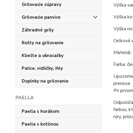
Grilovacie súpravy
Výška sam
Výška kot
Grilovacie panvice
Výška nož
Záhradné grily
Celková v
Rošty na grilovanie
Materiál:
Kliešte a obracačky
Farba: čie
Palice, vidličky, ihly
Upozornen
Doplnky na grilovanie
prenose.
Pri prvom
PAELLA
Odporúčan
farbou, k
Paella s horákom
rúry, prís
Paella s kotlinou