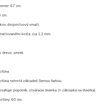
iemer: 67 cm.
4 cm.
 kov, dvojvrstvový smalt.
maltovaného kotla: cca 1,2 mm.
: drevo, smrek.
tlina.
tlina natretá základné čiernou farbou.
bsahuje: popolník, otváracie dvierka (+ záklopka na dvierka).
otliny: 60 cm.