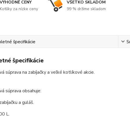
VÝHODNÉ CENY
VŠETKO SKLADOM
Kotlíky za nízke ceny
99 % držíme skladom
etné špecifikácie
S
tné špecifikácie
vá súprava na zabíjačky a veľké kotlíkové akcie.
vá súprava obsahuje:
zabíjačku a guláš.
00 L.