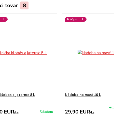
ci tovar
8
dukt
TOP produkt
klobás a jaterníc 8 L
Nádoba na masť 10 L
exp
00 EUR
29,90 EUR
Skladom
/
ks
/
ks