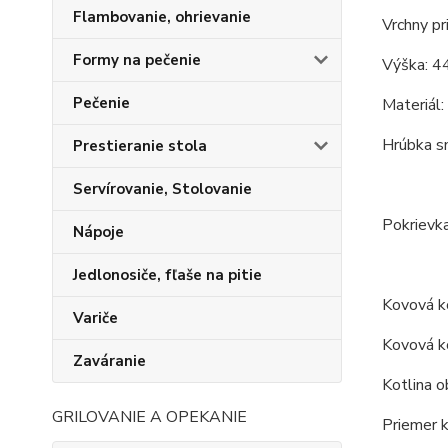
Flambovanie, ohrievanie
Vrchny pr
Formy na pečenie
Výška: 4
Pečenie
Materiál:
Hrúbka s
Prestieranie stola
Servírovanie, Stolovanie
Pokrievka
Nápoje
Jedlonosiče, fľaše na pitie
Kovová ko
Variče
Kovová ko
Zaváranie
Kotlina o
GRILOVANIE A OPEKANIE
Priemer k