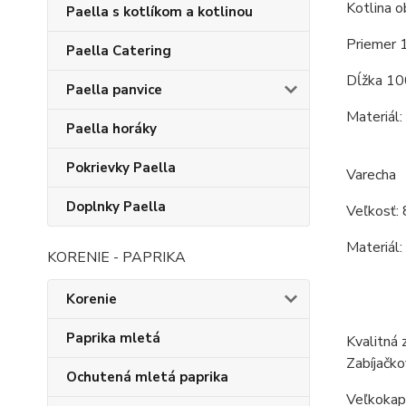
Kotlina o
Paella s kotlíkom a kotlinou
Priemer 
Paella Catering
Dĺžka 10
Paella panvice
Materiál:
Paella horáky
Pokrievky Paella
Varecha
Doplnky Paella
Veľkosť: 
Materiál:
KORENIE - PAPRIKA
Korenie
Paprika mletá
Kvalitná 
Zabíjačko
Ochutená mletá paprika
Veľkokapa