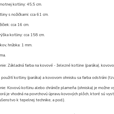
otnej kotliny: 45,5 cm.
liny s nožičkami: cca 61 cm.
ičiek: cca 16 cm.
ýška kotliny: cca 158 cm.
 kov, hrúbka: 1 mm.
rna.
ie: Základná farba na kovové - železné kotline (paráka), kovovom
 použití kotliny (paráka) a kovovom ohnisku sa farba odstráni (tzv
ie: Kovovú kotlinu alebo chrániče plameňa (ohniska) je možne v
torá je vhodná na povrchovú úpravu kovových plôch, ktoré sú vys
lušenstvo k tepelnej technike, a pod.).