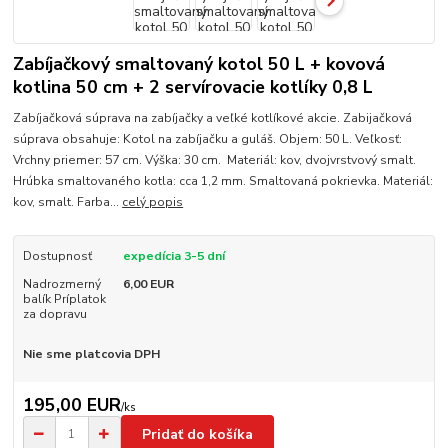
Zabíjačkový smaltovaný kotol 50 L + kovová
kotlina 50 cm + 2 servírovacie kotlíky 0,8 L
Zabíjačková súprava na zabíjačky a veľké kotlíkové akcie. Zabijačková
súprava obsahuje: Kotol na zabíjačku a guláš. Objem: 50 L. Veľkosť:
Vrchny priemer: 57 cm. Výška: 30 cm. Materiál: kov, dvojvrstvový smalt.
Hrúbka smaltovaného kotla: cca 1,2 mm. Smaltovaná pokrievka. Materiál:
kov, smalt. Farba...
celý popis
Dostupnosť
expedícia 3-5 dní
Nadrozmerný
6,00 EUR
balík Príplatok
za dopravu
Nie sme platcovia DPH
195,00 EUR
/
ks
Pridať do košíka