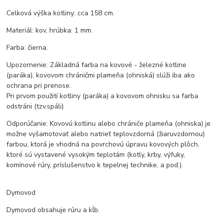
Celková výška kotliny: cca 158 cm.
Materiál: kov, hrúbka: 1 mm.
Farba: čierna.
Upozornenie: Základná farba na kovové - železné kotline
(paráka), kovovom chráničmi plameňa (ohniská) slúži iba ako
ochrana pri prenose.
Pri prvom použití kotliny (paráka) a kovovom ohnisku sa farba
odstráni (tzv.spáli)
Odporúčanie: Kovovú kotlinu alebo chrániče plameňa (ohniska) je
možne vyšamotovať alebo natrieť teplovzdorná (žiaruvzdornou)
farbou, ktorá je vhodná na povrchovú úpravu kovových plôch,
ktoré sú vystavené vysokým teplotám (kotly, krby, výfuky,
komínové rúry, príslušenstvo k tepelnej technike, a pod.).
Dymovod
Dymovod obsahuje rúru a kĺb.