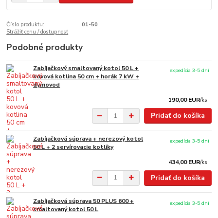
Číslo produktu:
01-50
Strážiť cenu / dostupnosť
Podobné produkty
Zabíjačkový smaltovaný kotol 50 L +
expedícia 3-5 dní
kovová kotlina 50 cm + horák 7 kW +
dymovod
190,00 EUR
/
ks
Pridať do košíka
Zabíjačková súprava + nerezový kotol
expedícia 3-5 dní
50 L + 2 servírovacie kotlíky
434,00 EUR
/
ks
Pridať do košíka
Zabíjačková súprava 50 PLUS 600 +
expedícia 3-5 dní
smaltovaný kotol 50 L