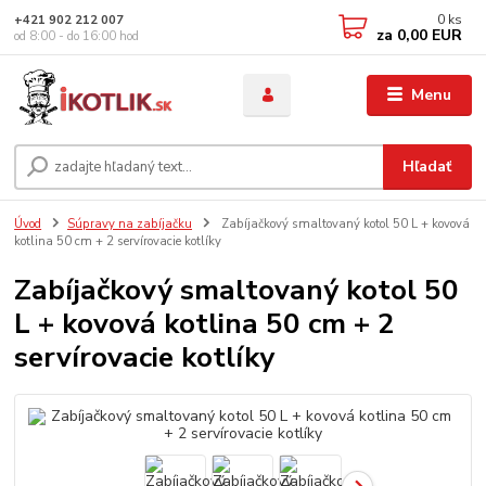
0
ks
+421 902 212 007
za
0,00 EUR
od 8:00 - do 16:00 hod
Menu
Hľadať
Úvod
Súpravy na zabíjačku
Zabíjačkový smaltovaný kotol 50 L + kovová
kotlina 50 cm + 2 servírovacie kotlíky
Zabíjačkový smaltovaný kotol 50
L + kovová kotlina 50 cm + 2
servírovacie kotlíky