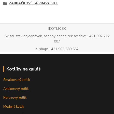
ZABIJAČKOVÉ SÚPRAVY 50 L
IKOTLIK.SK
Sklad, stav objednávok, osobný odber, reklamácie: +421 902 212
007
e-shop: +421 905 580 562
Kotlíky na guláš
Smaltovaný kotlík
Antikorový kotlík
Nerezový kotlík
Medený kotlík