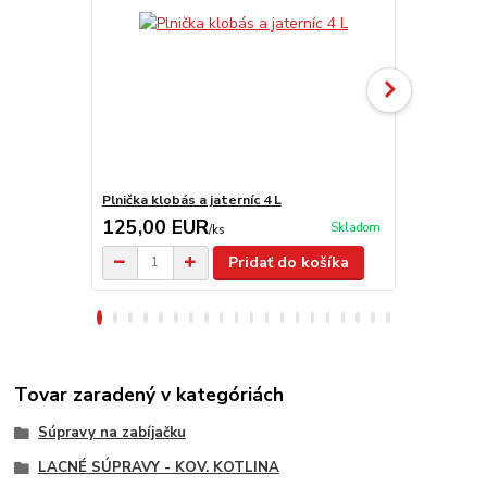
Plnička klobás a jaterníc 4 L
Nádoba na m
125,00 EUR
14,90 E
Skladom
/
ks
Pridať do košíka
Tovar zaradený v kategóriách
Súpravy na zabíjačku
LACNÉ SÚPRAVY - KOV. KOTLINA