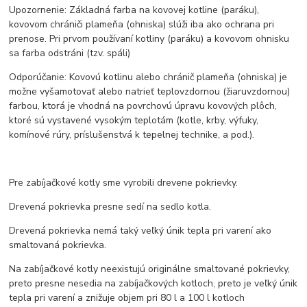
Upozornenie: Základná farba na kovovej kotline (paráku),
kovovom chrániči plameňa (ohniska) slúži iba ako ochrana pri
prenose. Pri prvom používaní kotliny (paráku) a kovovom ohnisku
sa farba odstráni (tzv. spáli)
Odporúčanie: Kovovú kotlinu alebo chránič plameňa (ohniska) je
možne vyšamotovať alebo natrieť teplovzdornou (žiaruvzdornou)
farbou, ktorá je vhodná na povrchovú úpravu kovových plôch,
ktoré sú vystavené vysokým teplotám (kotle, krby, výfuky,
komínové rúry, príslušenstvá k tepelnej technike, a pod.).
Pre zabíjačkové kotly sme vyrobili drevene pokrievky.
Drevená pokrievka presne sedí na sedlo kotla.
Drevená pokrievka nemá taký veľký únik tepla pri varení ako
smaltovaná pokrievka.
Na zabíjačkové kotly neexistujú originálne smaltované pokrievky,
preto presne nesedia na zabíjačkových kotloch, preto je veľký únik
tepla pri varení a znižuje objem pri 80 l a 100 l kotloch