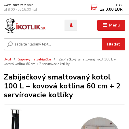
0
ks
+421 902 212 007
za
0,00 EUR
od 8:00 - do 16:00 hod
Menu
Hľadať
Úvod
Súpravy na zabíjačku
Zabíjačkový smaltovaný kotol 100 L +
kovová kotlina 60 cm + 2 servírovacie kotlíky
Zabíjačkový smaltovaný kotol
100 L + kovová kotlina 60 cm + 2
servírovacie kotlíky