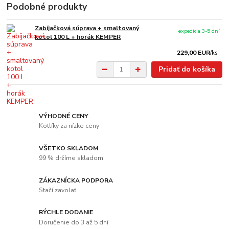
Podobné produkty
Zabíjačková súprava + smaltovaný
expedícia 3-5 dní
kotol 100 L + horák KEMPER
229,00 EUR
/
ks
Pridať do košíka
VÝHODNÉ CENY
Kotlíky za nízke ceny
VŠETKO SKLADOM
99 % držíme skladom
ZÁKAZNÍCKA PODPORA
Stačí zavolať
RÝCHLE DODANIE
Doručenie do 3 až 5 dní