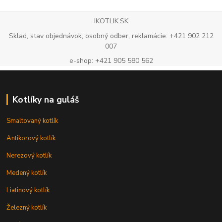
IKOTLIK.SK
Sklad, stav objednávok, osobný odber, reklamácie: +421 902 212
007
e-shop: +421 905 580 562
Kotlíky na guláš
Smaltovaný kotlík
Antikorový kotlík
Nerezový kotlík
Medený kotlík
Liatinový kotlík
Železný kotlík