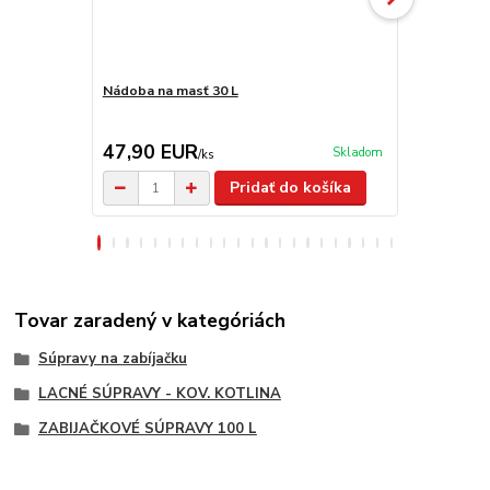
Nádoba na masť 30 L
Nádoba na m
47,90 EUR
19,90 E
Skladom
/
ks
Pridať do košíka
Tovar zaradený v kategóriách
Súpravy na zabíjačku
LACNÉ SÚPRAVY - KOV. KOTLINA
ZABIJAČKOVÉ SÚPRAVY 100 L