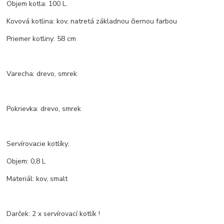
Objem kotla: 100 L.
Kovová kotlina: kov, natretá základnou čiernou farbou
Priemer kotliny: 58 cm
Varecha: drevo, smrek
Pokrievka: drevo, smrek
Servírovacie kotlíky:
Objem: 0,8 L
Materiál: kov, smalt
Darček: 2 x servírovací kotlík !