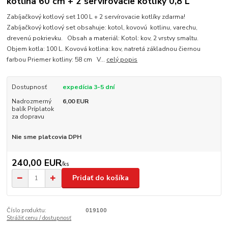
kotlina 60 cm + 2 servírovacie kotlíky 0,8 L
Zabíjačkový kotlový set 100 L + 2 servírovacie kotlíky zdarma!
Zabíjačkový kotlový set obsahuje: kotol, kovovú kotlinu, varechu,
drevenú pokrievku. Obsah a materiál: Kotol: kov, 2 vrstvy smaltu.
Objem kotla: 100 L. Kovová kotlina: kov, natretá základnou čiernou
farbou Priemer kotliny: 58 cm V...
celý popis
Dostupnosť
expedícia 3-5 dní
Nadrozmerný
6,00 EUR
balík Príplatok
za dopravu
Nie sme platcovia DPH
240,00 EUR
/
ks
Pridať do košíka
Číslo produktu:
019100
Strážiť cenu / dostupnosť