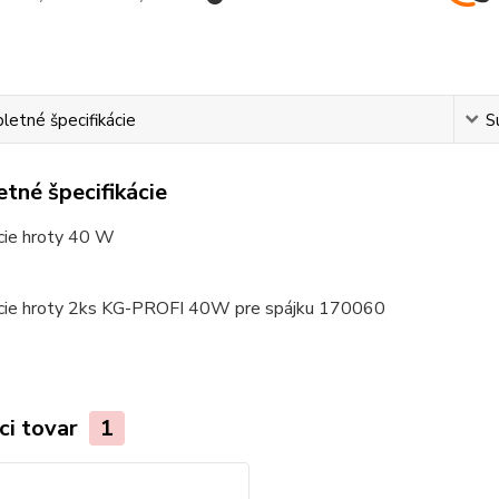
etné špecifikácie
S
tné špecifikácie
cie hroty 40 W
cie hroty 2ks KG-PROFI 40W pre spájku 170060
ci tovar
1