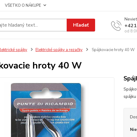
VŠETKO O NÁKUPE
Neviet
Hľadať
+421
od 8:0
lektrické spájky
Elektrické spájky a rezačky
Spájkovacie hroty 40 W
kovacie hroty 40 W
Spáj
Spájko
spájk
Dos
Nie