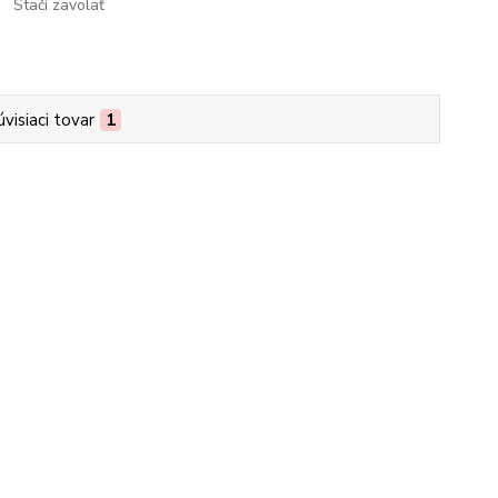
Stačí zavolať
úvisiaci tovar
1