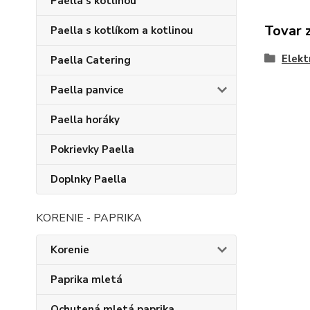
Paella s kotlinou
Tovar 
Paella s kotlíkom a kotlinou
Elekt
Paella Catering
Paella panvice
Paella horáky
Pokrievky Paella
Doplnky Paella
KORENIE - PAPRIKA
Korenie
Paprika mletá
Ochutená mletá paprika