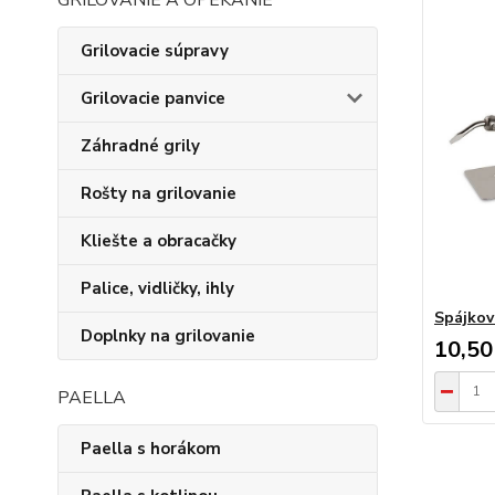
GRILOVANIE A OPEKANIE
Grilovacie súpravy
Grilovacie panvice
Záhradné grily
Rošty na grilovanie
Kliešte a obracačky
Palice, vidličky, ihly
Spájkov
Doplnky na grilovanie
10,50
PAELLA
Paella s horákom