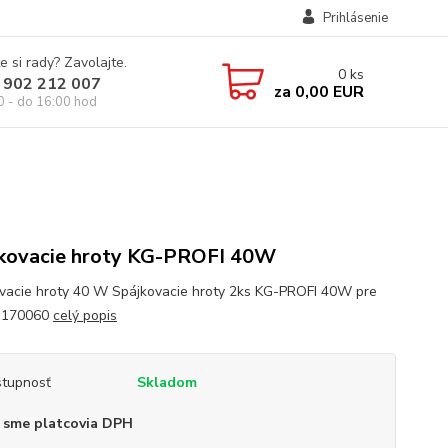
Prihlásenie
e si rady? Zavolajte.
0
ks
 902 212 007
za
0,00 EUR
0 - do 16:00 hod
kovacie hroty KG-PROFI 40W
vacie hroty 40 W Spájkovacie hroty 2ks KG-PROFI 40W pre
u 170060
celý popis
tupnosť
Skladom
 sme platcovia DPH