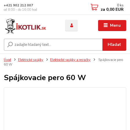
0
ks
+421 902 212 007
za
0,00 EUR
od 8:00 - do 16:00 hod
Menu
Hľadať
Úvod
Elektrické spájky
Elektrické spájky a rezačky
Spájkovacie pero
60 W
Spájkovacie pero 60 W