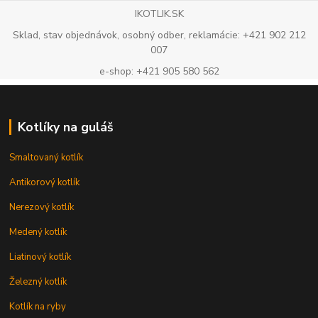
IKOTLIK.SK
Sklad, stav objednávok, osobný odber, reklamácie: +421 902 212
007
e-shop: +421 905 580 562
Kotlíky na guláš
Smaltovaný kotlík
Antikorový kotlík
Nerezový kotlík
Medený kotlík
Liatinový kotlík
Železný kotlík
Kotlík na ryby