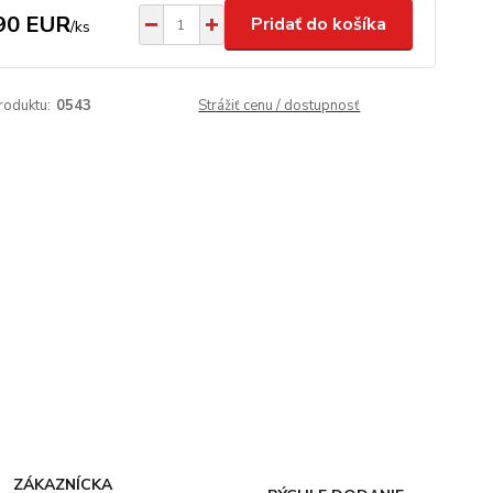
90 EUR
Pridať do košíka
/
ks
roduktu:
0543
Strážiť cenu / dostupnosť
ZÁKAZNÍCKA