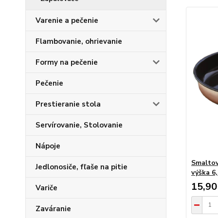
Varenie a pečenie
Flambovanie, ohrievanie
Formy na pečenie
Pečenie
Prestieranie stola
Servírovanie, Stolovanie
Nápoje
Smaltov
Jedlonosiče, fľaše na pitie
výška 6
15,90
Variče
Zaváranie