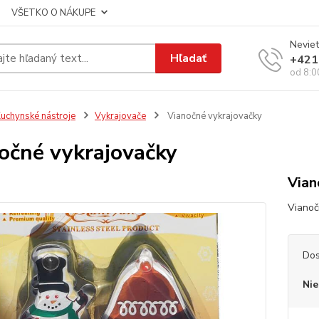
VŠETKO O NÁKUPE
Neviet
Hľadať
+421
od 8:0
uchynské nástroje
Vykrajovače
Vianočné vykrajovačky
očné vykrajovačky
Vian
Vianoč
Dos
Nie