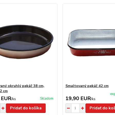
aný okruhlý pekáč 38 cm,
Smaltovaný pekáč 42 cm
,2 cm
exp
 EUR
19,90 EUR
Skladom
/
ks
/
ks
Pridať do košíka
Pridať do ko