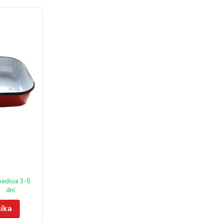
edícia 3-5
dní
šíka