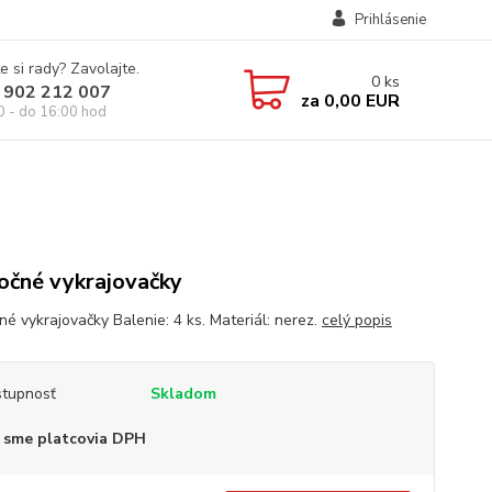
Prihlásenie
e si rady? Zavolajte.
0
ks
 902 212 007
za
0,00 EUR
0 - do 16:00 hod
očné vykrajovačky
né vykrajovačky Balenie: 4 ks. Materiál: nerez.
celý popis
tupnosť
Skladom
 sme platcovia DPH