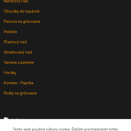
Nerezový riad
Obuváky do topánok
Panvice na grilovanie
Pečenie
Plastový riad
Smaltovaný riad
Varenie a pečenie
Horáky
Korenie - Paprika
Rošty na grilovanie
+421 902 212 007
od 8:00 - do 16:00 hod
Tento web používa súbory cookie. Ďalším prechádzaním tohto