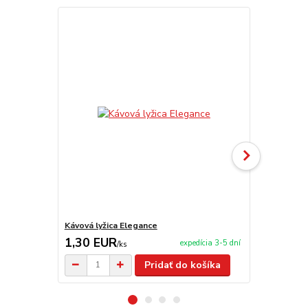
Kávová lyžica Elegance
Polievková l
1,30 EUR
1,40 EU
expedícia 3-5 dní
/
ks
Pridať do košíka