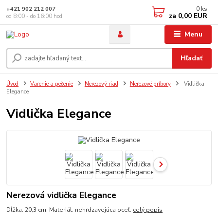
0
ks
+421 902 212 007
za
0,00 EUR
od 8:00 - do 16:00 hod
Menu
Hľadať
Úvod
Varenie a pečenie
Nerezový riad
Nerezové príbory
Vidlička
Elegance
Vidlička Elegance
Nerezová vidlička Elegance
Dĺžka: 20,3 cm. Materiál: nehrdzavejúca oceľ.
celý popis