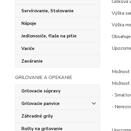
Celková v
Servírovanie, Stolovanie
Výška sa
Nápoje
Výška me
Jedlonosiče, fľaše na pitie
Obsahuje:
Upozornen
Variče
Zaváranie
Možnosť v
GRILOVANIE A OPEKANIE
Možnosť p
Grilovacie súpravy
- Smaltov
Grilovacie panvice
- Nerezov
Záhradné grily
Rošty na grilovanie
Upozorne