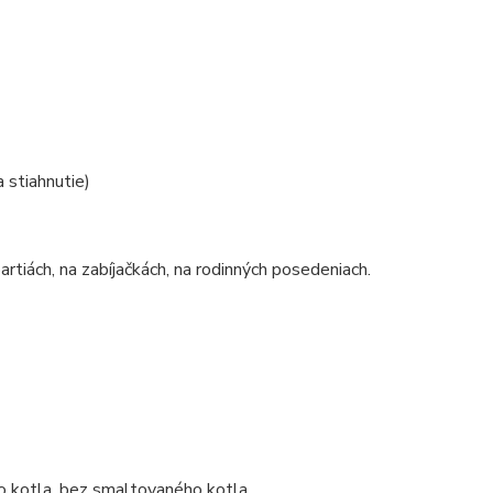
 stiahnutie)
rtiách, na zabíjačkách, na rodinných posedeniach.
o kotla, bez smaltovaného kotla.