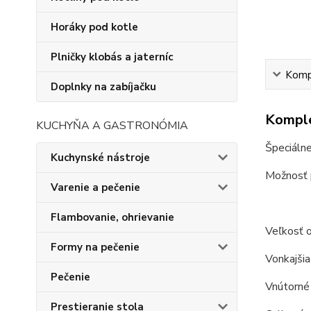
Horáky pod kotle
Plničky klobás a jaterníc
Kompl
Doplnky na zabíjačku
Komple
KUCHYŇA A GASTRONÓMIA
Špeciálne
Kuchynské nástroje
Možnosť p
Varenie a pečenie
Flambovanie, ohrievanie
Veľkosť o
Formy na pečenie
Vonkajšia
Pečenie
Vnútorné 
Prestieranie stola