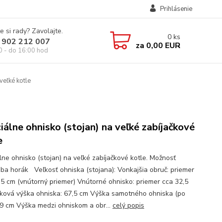
Prihlásenie
e si rady? Zavolajte.
0
ks
 902 212 007
za
0,00 EUR
0 - do 16:00 hod
veľké kotle
iálne ohnisko (stojan) na veľké zabíjačkové
e
lne ohnisko (stojan) na veľké zabíjačkové kotle. Možnosť
 iba horák Veľkosť ohniska (stojana): Vonkajšia obruč: priemer
,5 cm (vnútorný priemer) Vnútorné ohnisko: priemer cca 32,5
ková výška ohniska: 67,5 cm Výška samotného ohniska (po
39 cm Výška medzi ohniskom a obr...
celý popis