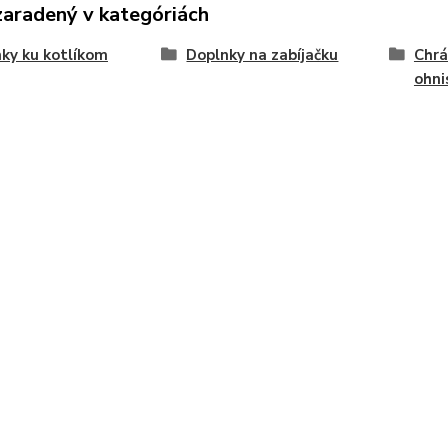
zaradený v kategóriách
ky ku kotlíkom
Doplnky na zabíjačku
Chrá
ohni