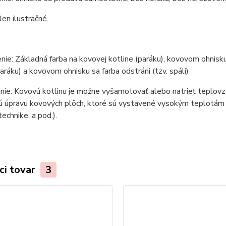
len ilustračné.
ie: Základná farba na kovovej kotline (paráku), kovovom ohnisku 
paráku) a kovovom ohnisku sa farba odstráni (tzv. spáli)
ie: Kovovú kotlinu je možne vyšamotovať alebo natrieť teplovzd
 úpravu kovových plôch, ktoré sú vystavené vysokým teplotám (ko
technike, a pod.).
ci tovar
3