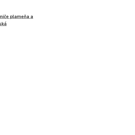
niče plameňa a
ská