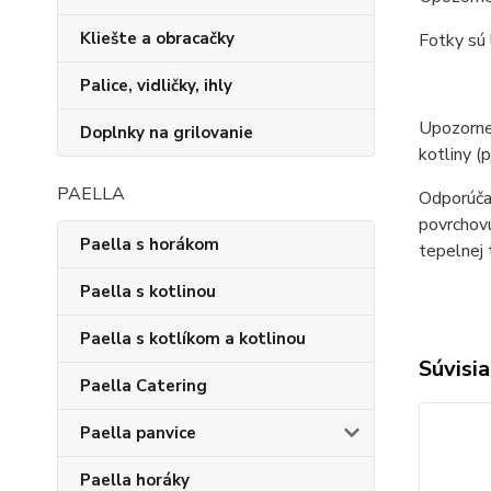
Kliešte a obracačky
Fotky sú 
Palice, vidličky, ihly
Upozornen
Doplnky na grilovanie
kotliny (
PAELLA
Odporúčan
povrchovú
Paella s horákom
tepelnej 
Paella s kotlinou
Paella s kotlíkom a kotlinou
Súvisia
Paella Catering
Paella panvice
Paella horáky