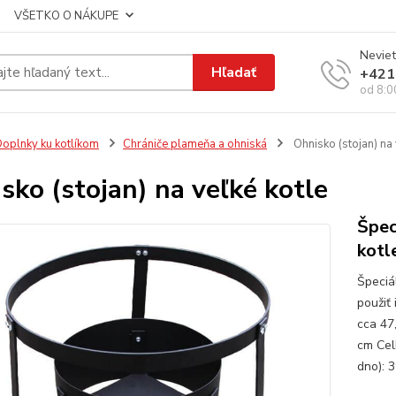
VŠETKO O NÁKUPE
Neviet
Hľadať
+421
od 8:0
oplnky ku kotlíkom
Chrániče plameňa a ohniská
Ohnisko (stojan) na 
sko (stojan) na veľké kotle
Špec
kotl
Špeciá
použiť
cca 47
cm Cel
dno): 