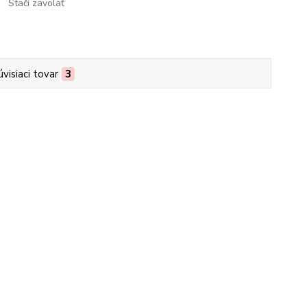
Stačí zavolať
úvisiaci tovar
3