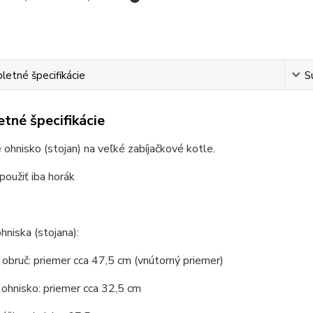
etné špecifikácie
S
tné špecifikácie
 ohnisko (stojan) na veľké zabíjačkové kotle.
oužiť iba horák
hniska (stojana):
 obruč: priemer cca 47,5 cm (vnútorný priemer)
ohnisko: priemer cca 32,5 cm