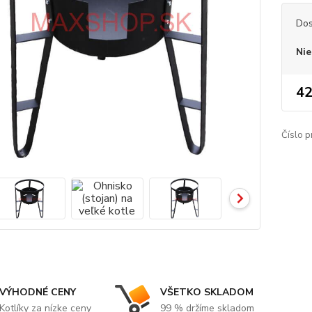
Dos
Nie
42
Číslo p
VÝHODNÉ CENY
VŠETKO SKLADOM
Kotlíky za nízke ceny
99 % držíme skladom