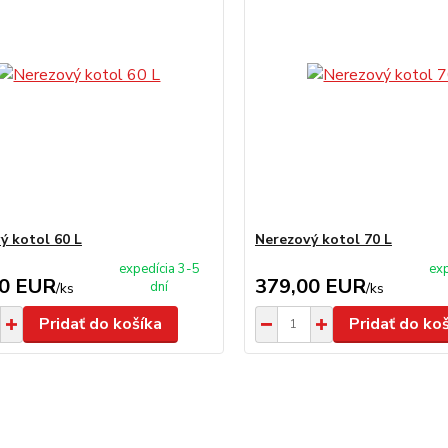
ý kotol 60 L
Nerezový kotol 70 L
expedícia 3-5
exp
00 EUR
379,00 EUR
dní
/
ks
/
ks
Pridať do košíka
Pridať do ko