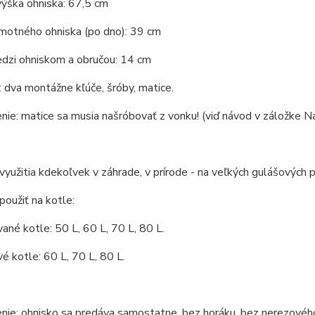
ýška ohniska: 67,5 cm
motného ohniska (po dno): 39 cm
dzi ohniskom a obručou: 14 cm
 dva montážne kľúče, šróby, matice.
ie: matice sa musia našróbovať z vonku! (viď návod v záložke Na
yužitia kdekoľvek v záhrade, v prírode - na veľkých gulášových pa
oužiť na kotle:
ané kotle: 50 L, 60 L, 70 L, 80 L.
é kotle: 60 L, 70 L, 80 L.
nie: ohnisko sa predáva samostatne, bez horáku, bez nerezovéh